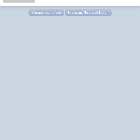
Version complète
Français (France) LS v4