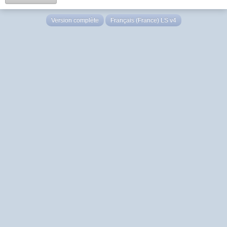
Version complète
Français (France) LS v4