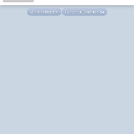
Version complète
Français (France) LS v4