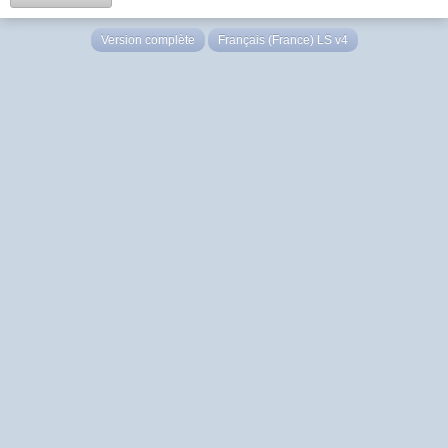
Version complète
Français (France) LS v4