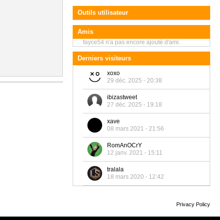
Outils utilisateur
Amis
fayce54 n'a pas encore ajouté d'ami.
Derniers visiteurs
xoxo
29 déc. 2025 - 20:38
ibizastweet
27 déc. 2025 - 19:18
xave
08 mars 2021 - 21:56
RomAnOCrY
12 janv. 2021 - 15:11
tralala
18 mars 2020 - 12:42
Privacy Policy