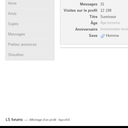
Aime
Messages
31
Visites sur le profil
12 198
Amis
Titre
Sunriseur
Âge
Âge inconnu
Sujets
Anniversaire
Anniversaire inc
Messages
Sexe
Homme
Petites annonces
Shoutbox
→
LS forums
Affichage d'un profil : fayce54