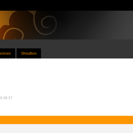
nnonces
Shoutbox
26 06:37