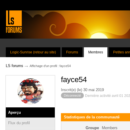
Logic-Sunrise (retour au site)
Forums
Membres
Petites a
→
LS forums
Affichage d'un profil : fayce54
fayce54
Inscrit(e) (le) 30 mai 2019
Déconnecté
Dernière activité avril 01 20
Aperçu
Statistiques de la communauté
Flux du profil
Groupe
Members