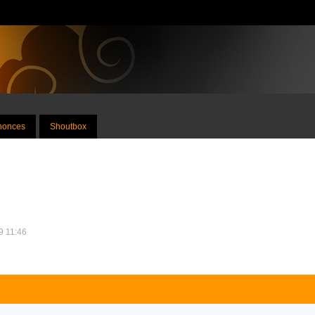
nnonces
Shoutbox
9 11:46