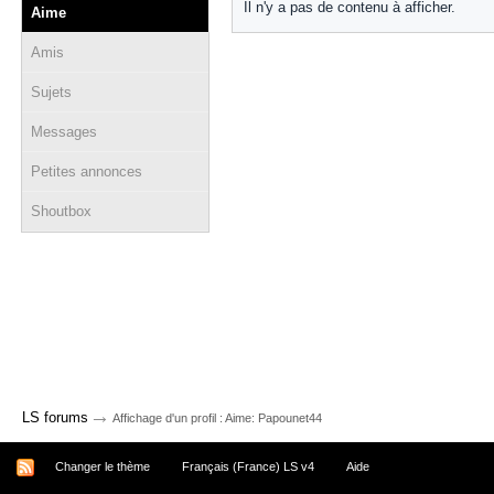
Il n'y a pas de contenu à afficher.
Aime
Amis
Sujets
Messages
Petites annonces
Shoutbox
→
LS forums
Affichage d'un profil : Aime: Papounet44
Changer le thème
Français (France) LS v4
Aide