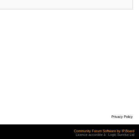
Privacy Policy
Community Forum Software by IP.Board
Licence accordée à : Logic Sunrise Ltd