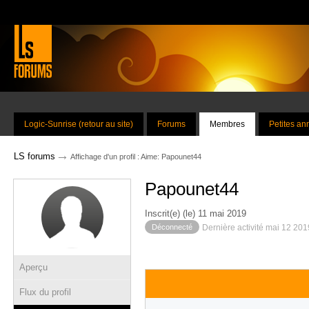
Logic-Sunrise (retour au site)
Forums
Membres
Petites a
→
LS forums
Affichage d'un profil : Aime: Papounet44
Papounet44
Inscrit(e) (le) 11 mai 2019
Déconnecté
Dernière activité mai 12 201
Aperçu
Flux du profil