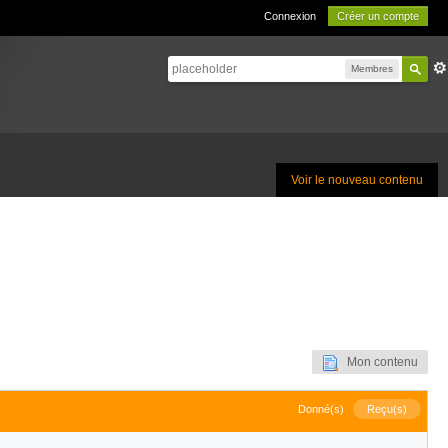
Connexion
Créer un compte
Membres
Voir le nouveau contenu
Mon contenu
Donné(s)
Reçu(s)