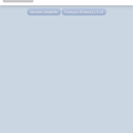
Version complète
Français (France) LS v4