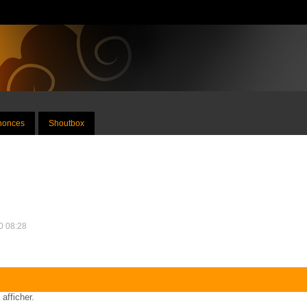
nnonces
Shoutbox
20 08:28
 afficher.