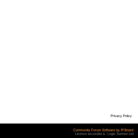
Privacy Policy
Community Forum Software by IP.Board
Licence accordée à : Logic Sunrise Ltd