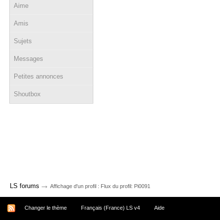
Aime
Amis
Sujets
Messages
Petites annonces
Shoutbox
→
LS forums
Affichage d'un profil : Flux du profil: Pi0091
Changer le thème
Français (France) LS v4
Aide