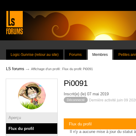
Logic-Sunrise (retour au site)
Forums
Membres
Petites a
→
LS forums
Affichage d'un profil : Flux du profil: Pi0091
Pi0091
Inscrit(e) (le) 07 mai 2019
Déconnecté
Dernière activité juin 09 20
Aperçu
Flux du profil
Flux du profil
Il n'y a aucune mise à jour du statut à