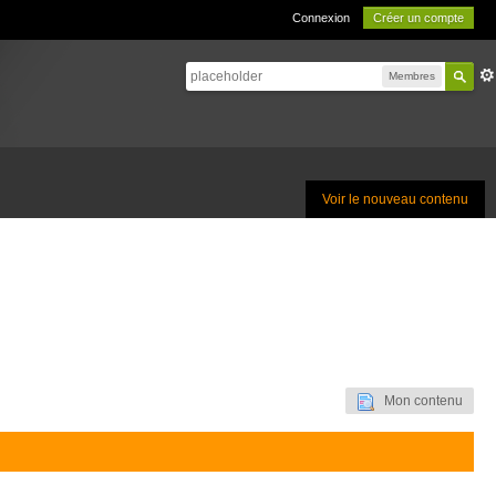
Connexion
Créer un compte
Membres
Voir le nouveau contenu
Mon contenu