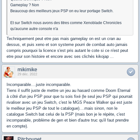
Gameplay ? Non
Beaucoup des meilleurs jeux PSP on eu leur portage Switch.
Et sur Switch nous avons des titres comme Xenoblade Chronicles
qu'aucune autre console n'a
Techniquement peut etre pas mais gameplay on est un cran au
dessus, et puis xeno et son systeme pourri de combat auto jamais
compris pourquoi la licence s'est pris autant le cote si ce n'est peut
etre pour son histoire et encore avec ses clichés kikojap ...
mikimike
29 déc. 2022
Incomparable....juste incomparable.
Tiens il suffit juste de mettre un jeu au hasard comme Doom Eternal
à côté d'un jeu PSP pour que tu sois fixé (le seul jeu PSP qui pourrait
rivaliser avec un jeu Switch, c'est le MGS Peace Walker qui est juste
le meilleur jeu PSP de tout le catalogue)....mais sinon, non le
catalogue Switch bat celui de la PSP (mais bon je le répète, c'est
incomparable, problème de gen et bien d'autre truc qu'il faut prendre
en compte).
Pitchounet