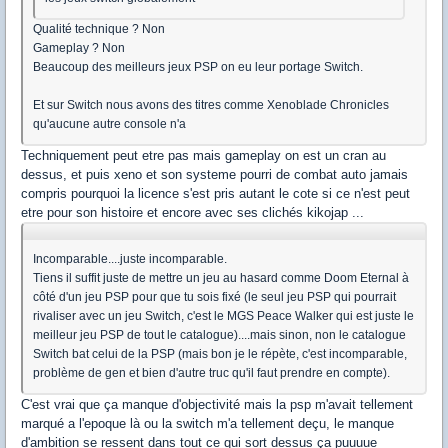
Qualité technique ? Non
Gameplay ? Non
Beaucoup des meilleurs jeux PSP on eu leur portage Switch.
Et sur Switch nous avons des titres comme Xenoblade Chronicles
qu'aucune autre console n'a
Techniquement peut etre pas mais gameplay on est un cran au
dessus, et puis xeno et son systeme pourri de combat auto jamais
compris pourquoi la licence s'est pris autant le cote si ce n'est peut
etre pour son histoire et encore avec ses clichés kikojap ...
Incomparable....juste incomparable.
Tiens il suffit juste de mettre un jeu au hasard comme Doom Eternal à
côté d'un jeu PSP pour que tu sois fixé (le seul jeu PSP qui pourrait
rivaliser avec un jeu Switch, c'est le MGS Peace Walker qui est juste le
meilleur jeu PSP de tout le catalogue)....mais sinon, non le catalogue
Switch bat celui de la PSP (mais bon je le répète, c'est incomparable,
problème de gen et bien d'autre truc qu'il faut prendre en compte).
C'est vrai que ça manque d'objectivité mais la psp m'avait tellement
marqué a l'epoque là ou la switch m'a tellement deçu, le manque
d'ambition se ressent dans tout ce qui sort dessus ça puuuue