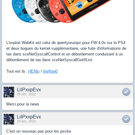
L'exploit WebKit est celui de qwertyoruiopz pour FW 4.0x sur la PS4
et deux bogues du kernel supplémentaire, une fuite d'informations de
tas dans sceNetSyscallControl et un débordement conduisant à un
débordement de tas dans sceNetSyscallGetIfList.
Tout est là :
HENlo
/
theflow0
LilPxxpEvx
28 déc. 2022
Merci pour la news
LilPxxpEvx
28 déc. 2022
C'est un nouveau pas pour les psvita