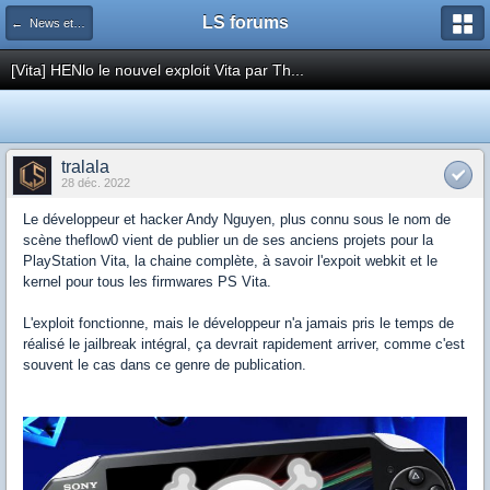
LS forums
← News et actualités postées sur LS
[Vita] HENlo le nouvel exploit Vita par Th...
tralala
28 déc. 2022
Le développeur et hacker Andy Nguyen, plus connu sous le nom de
scène theflow0 vient de publier un de ses anciens projets pour la
PlayStation Vita, la chaine complète, à savoir l'expoit webkit et le
kernel pour tous les firmwares PS Vita.
L'exploit fonctionne, mais le développeur n'a jamais pris le temps de
réalisé le jailbreak intégral, ça devrait rapidement arriver, comme c'est
souvent le cas dans ce genre de publication.