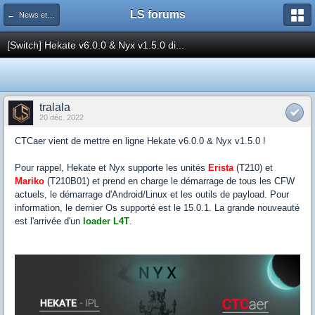
LS forums
← News et actualités postées sur LS
[Switch] Hekate v6.0.0 & Nyx v1.5.0 di...
tralala
20 déc. 2022
CTCaer vient de mettre en ligne Hekate v6.0.0 & Nyx v1.5.0 !
Pour rappel, Hekate et Nyx supporte les unités
Erista
(T210) et
Mariko
(T210B01) et prend en charge le démarrage de tous les CFW
actuels, le démarrage d'Android/Linux et les outils de payload. Pour
information, le dernier Os supporté est le 15.0.1. La grande nouveauté
est l'arrivée d'un
loader L4T
.