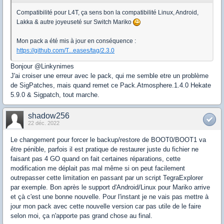
Compatibilité pour L4T, ça sens bon la compatibilité Linux, Android,
Lakka & autre joyeuseté sur Switch Mariko
Mon pack a été mis à jour en conséquence :
https://github.com/T...eases/tag/2.3.0
Bonjour @Linkynimes
J'ai croiser une erreur avec le pack, qui me semble etre un problème
de SigPatches, mais quand remet ce Pack.Atmosphere.1.4.0 Hekate
5.9.0 & Sigpatch, tout marche.
shadow256
22 déc. 2022
Le changement pour forcer le backup/restore de BOOT0/BOOT1 va
être pénible, parfois il est pratique de restaurer juste du fichier ne
faisant pas 4 GO quand on fait certaines réparations, cette
modification me déplait pas mal même si on peut facilement
outrepasser cette limitation en passant par un script TegraExplorer
par exemple. Bon après le support d'Android/Linux pour Mariko arrive
et çà c'est une bonne nouvelle. Pour l'instant je ne vais pas mettre à
jour mon pack avec cette nouvelle version car pas utile de le faire
selon moi, ça n'apporte pas grand chose au final.