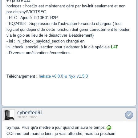
en phase 211
horloges : host1x est maintenant géré par hw-init seulement et non
par display/VIC/TSEC
- RTC : Ajouté T210B01 R2P
- BQ24193 : Suppression de l'activation forcée du chargeur (Tout
logiciel qui dépend de cette fonction doit gérer correctement le loader
via le gpio au lieu de le désactiver aléatoirement)
- ini : ini_check_payload_section changé en
ini_check_special_section pour s'adapter à la clé spéciale
L4T
- Diverses améliorations/corrections
Téléchargement :
hekate v6.0.0 & Nyx v1.5.0
cyberfred91
20 déc. 2022
Sympa. Plus qu'a mettre a jour quand on aura le temps
COmme tout marche bien, je vais attendre, mais au prochain