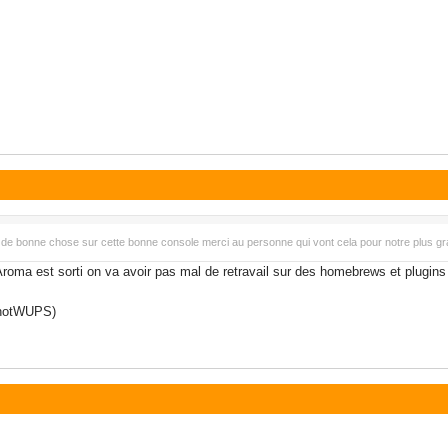
de bonne chose sur cette bonne console merci au personne qui vont cela pour notre plus gra
u'Aroma est sorti on va avoir pas mal de retravail sur des homebrews et plugins
nshotWUPS)