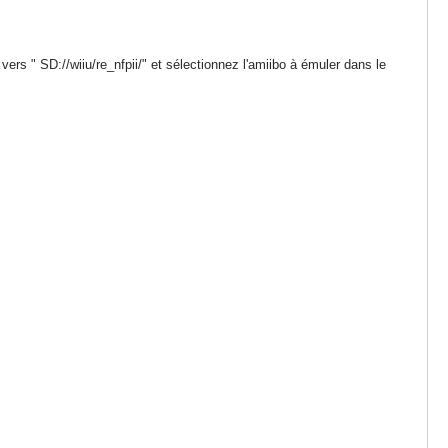
rs " SD://wiiu/re_nfpii/" et sélectionnez l'amiibo à émuler dans le