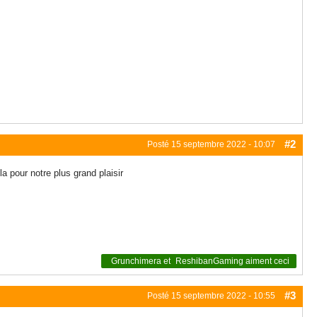
#2
Posté
15 septembre 2022 - 10:07
 pour notre plus grand plaisir
Grunchimera
et
ReshibanGaming
aiment ceci
#3
Posté
15 septembre 2022 - 10:55