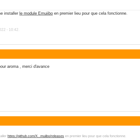
e installer
le module Emuiibo
en premier lieu pour que cela fonctionne.
22 - 10:42.
 pour aroma , merci d'avance
taller
https://github.com/X...muiibo/releases
en premier lieu pour que cela fonctionne.