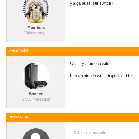
y'a ça aussi sur switch?
Members
168 messages
cyberfred91
Oui, il y a un equivalent.
http://nintendo-wii....disponible.html
Banned
3 586 messages
shadow256
Oui, il y a un equivalent.