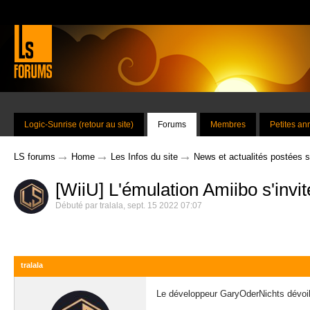
Logic-Sunrise (retour au site)
Forums
Membres
Petites a
→
→
→
LS forums
Home
Les Infos du site
News et actualités postées 
[WiiU] L'émulation Amiibo s'invit
Débuté par
tralala
,
sept. 15 2022 07:07
tralala
Le développeur GaryOderNichts dévoile