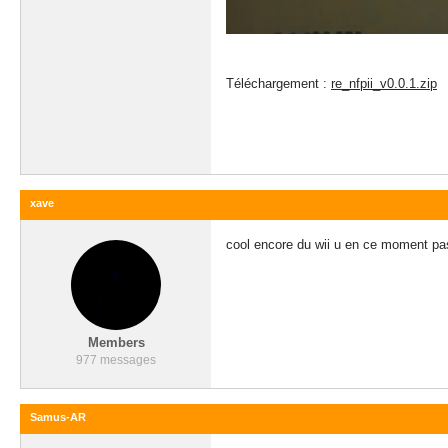
Téléchargement :
re_nfpii_v0.0.1.zip
xave
cool encore du wii u en ce moment pas
Members
977 messages
Samus-AR