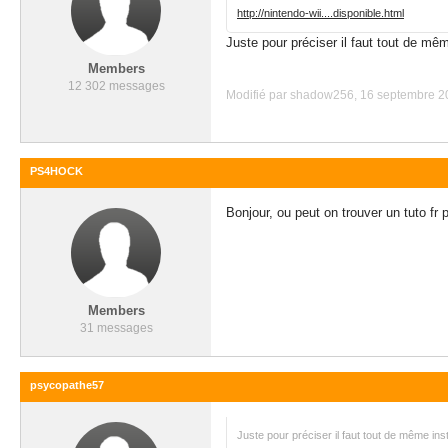
http://nintendo-wii....disponible.html
Juste pour préciser il faut tout de mêm
Members
12 302 messages
Modifié par shadow256, 16 septembre 20
PS4HOCK
Bonjour, ou peut on trouver un tuto fr
Members
31 messages
psycopathe57
Juste pour préciser il faut tout de même ins