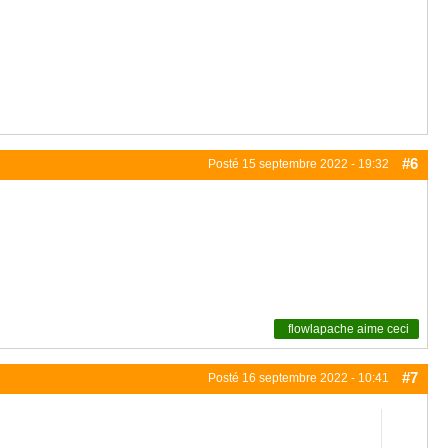
#6
Posté
15 septembre 2022 - 19:32
flowlapache
aime ceci
#7
Posté
16 septembre 2022 - 10:41