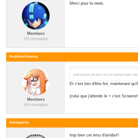
Merci pour la news.
Members
105 messages
ReshibanGaming
cool encore du wii u en ce moment pas mal 
Et c'est loin d'être fini, maintenant q
(celui que j'attends le + c'est Scree
Members
564 messages
flowlapache
trop bien cet ému d'amiibo!!