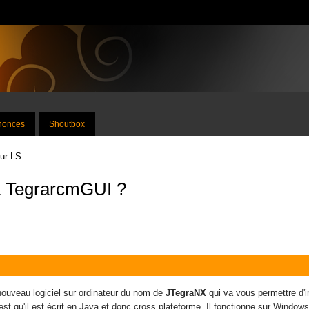
nnonces
Shoutbox
sur LS
 à TegrarcmGUI ?
 nouveau logiciel sur ordinateur du nom de
JTegraNX
qui va vous permettre d'i
est qu'il est écrit en Java et donc cross plateforme. Il fonctionne sur Windo