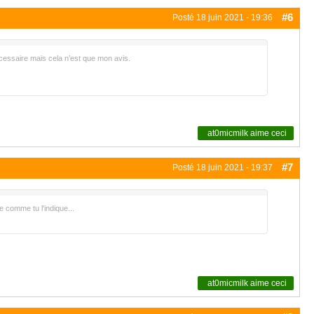
#6
Posté
18 juin 2021 - 19:36
cessaire mais cela n’est que mon avis.
at0micmilk
aime ceci
#7
Posté
18 juin 2021 - 19:37
e comme tu l'indique...
at0micmilk
aime ceci