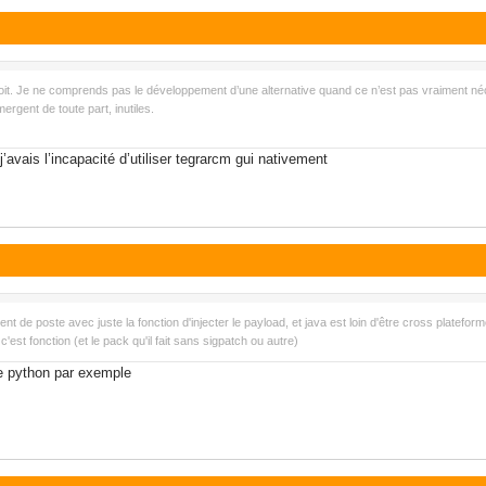
doit. Je ne comprends pas le développement d’une alternative quand ce n’est pas vraiment né
rgent de toute part, inutiles.
j’avais l’incapacité d’utiliser tegrarcm gui nativement
t de poste avec juste la fonction d'injecter le payload, et java est loin d'être cross plateform
'est fonction (et le pack qu'il fait sans sigpatch ou autre)
e python par exemple