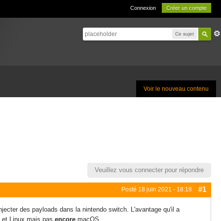
Connexion
Créer un compte
Ce sujet
Voir le nouveau contenu
Veuillez vous connecter pour répondre
#1
Posté
18 juin 2021 - 18:18
njecter des payloads dans la nintendo switch. L'avantage qu'il a
ws et Linux mais pas
encore
macOS.