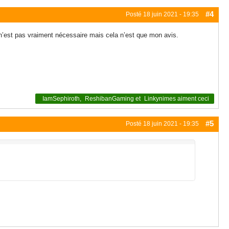
#4
Posté
18 juin 2021 - 19:35
n’est pas vraiment nécessaire mais cela n’est que mon avis.
IamSephiroth
,
ReshibanGaming
et
Linkynimes
aiment ceci
#5
Posté
18 juin 2021 - 19:35