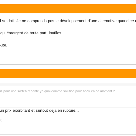
l se doit. Je ne comprends pas le développement d’une alternative quand ce 
ui émergent de toute part, inutiles.
oute.
mais pour une switch récente ya quoi comme solution pour hack en ce moment ?
n prix exorbitant et surtout déjà en rupture...
6.