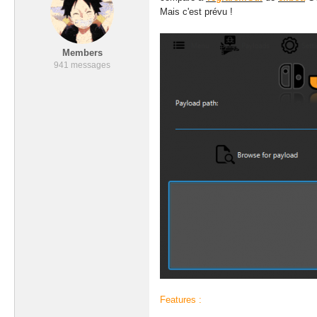
Mais c'est prévu !
Members
941 messages
Features :