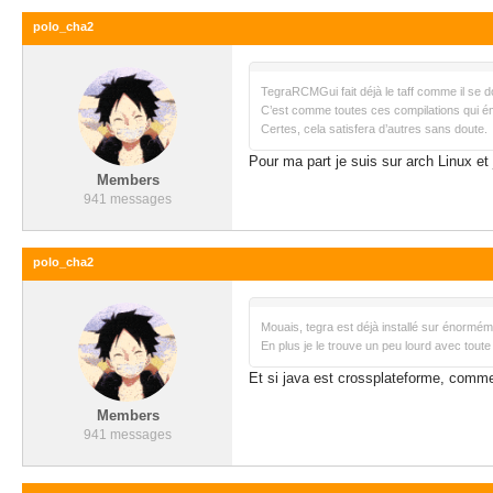
polo_cha2
TegraRCMGui fait déjà le taff comme il se 
C’est comme toutes ces compilations qui éme
Certes, cela satisfera d’autres sans doute.
Pour ma part je suis sur arch Linux et 
Members
941 messages
polo_cha2
Mouais, tegra est déjà installé sur énormémen
En plus je le trouve un peu lourd avec toute c
Et si java est crossplateforme, comm
Members
941 messages