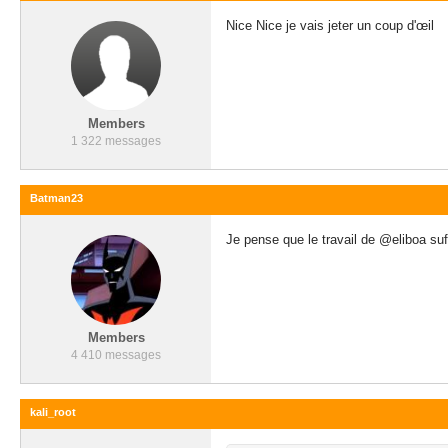
Nice Nice je vais jeter un coup d'œil
Members
1 322 messages
Batman23
Je pense que le travail de @eliboa suf
Members
4 410 messages
kali_root