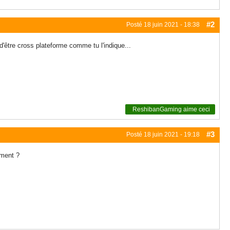
#2
Posté
18 juin 2021 - 18:38
 d'être cross plateforme comme tu l'indique...
ReshibanGaming
aime ceci
#3
Posté
18 juin 2021 - 19:18
oment ?