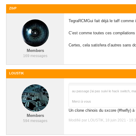
Z0rP
TegraRCMGui fait déjà le taff comme i
C’est comme toutes ces compilations q
Certes, cela satisfera d’autres sans d
Members
169 messages
LOUSTIK
au passage j'ai pas suivi le hack switch, 
Merci à vous
Un clone chinois du sxcore (#hwfly) à u
Members
Modifié par LOUSTIK, 18 juin 2021 - 19:3
594 messages