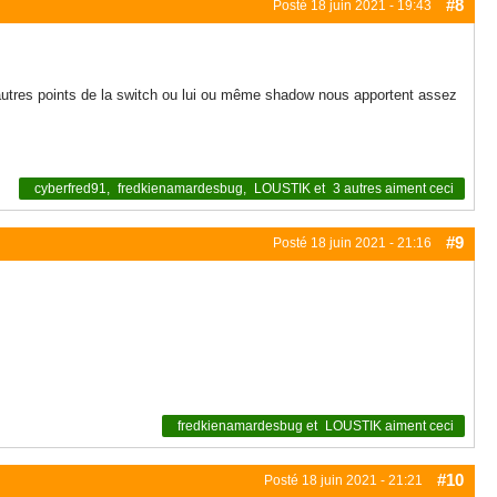
#8
Posté
18 juin 2021 - 19:43
d'autres points de la switch ou lui ou même shadow nous apportent assez
cyberfred91
,
fredkienamardesbug
,
LOUSTIK
et
3 autres
aiment ceci
#9
Posté
18 juin 2021 - 21:16
fredkienamardesbug
et
LOUSTIK
aiment ceci
#10
Posté
18 juin 2021 - 21:21