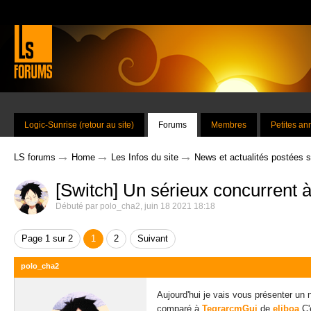
Logic-Sunrise (retour au site)
Forums
Membres
Petites a
→
→
→
LS forums
Home
Les Infos du site
News et actualités postées 
[Switch] Un sérieux concurrent
Débuté par
polo_cha2
,
juin 18 2021 18:18
Page 1 sur 2
1
2
Suivant
polo_cha2
Aujourd'hui je vais vous présenter un
comparé à
TegrarcmGui
de
eliboa
C'