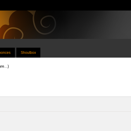
nnonces
Shoutbox
re...)