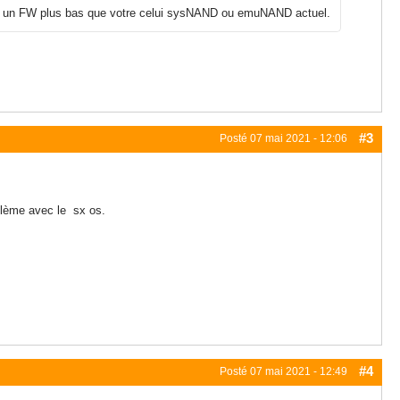
 sur un FW plus bas que votre celui sysNAND ou emuNAND actuel.
#3
Posté
07 mai 2021 - 12:06
oblème avec le sx os.
#4
Posté
07 mai 2021 - 12:49