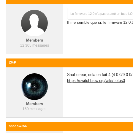
Le firmware 12.0 n'a pas cramé un fuse LO
Il me semble que si, le firmware 12.0
Members
12 305 messages
Z0rP
Sauf erreur, cela en fait 4 (4.0.0/9.0.0/
https://switchbrew.org/wiki/Lotus3
Members
169 messages
shadow256