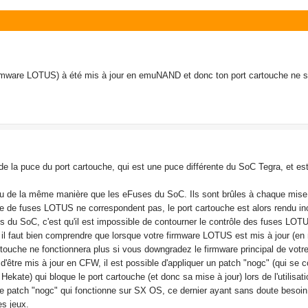
irmware LOTUS) à été mis à jour en emuNAND et donc ton port cartouche ne se
la puce du port cartouche, qui est une puce différente du SoC Tegra, et es
u de la même manière que les eFuses du SoC. Ils sont brûles à chaque mise 
re de fuses LOTUS ne correspondent pas, le port cartouche est alors rendu in
s du SoC, c'est qu'il est impossible de contourner le contrôle des fuses LOTU
i, il faut bien comprendre que lorsque votre firmware LOTUS est mis à jour (
cartouche ne fonctionnera plus si vous downgradez le firmware principal de votr
'être mis à jour en CFW, il est possible d'appliquer un patch "nogc" (qui se 
ekate) qui bloque le port cartouche (et donc sa mise à jour) lors de l'utilisa
de patch "nogc" qui fonctionne sur SX OS, ce dernier ayant sans doute besoin q
es jeux.