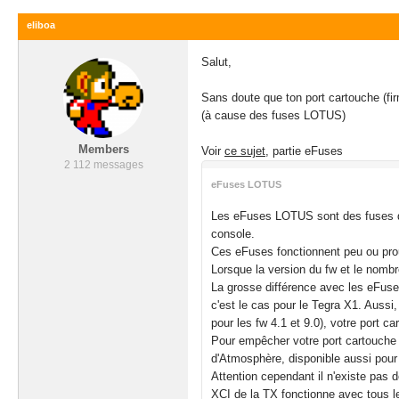
eliboa
Salut,
Sans doute que ton port cartouche (f
(à cause des fuses LOTUS)
Members
Voir
ce sujet
, partie eFuses
2 112 messages
eFuses LOTUS
Les eFuses LOTUS sont des fuses de 
console.
Ces eFuses fonctionnent peu ou pro
Lorsque la version du fw et le nomb
La grosse différence avec les eFuse
c'est le cas pour le Tegra X1. Auss
pour les fw 4.1 et 9.0), votre port 
Pour empêcher votre port cartouche d
d'Atmosphère, disponible aussi pour H
Attention cependant il n'existe pas 
XCI de la TX fonctionne avec tous l