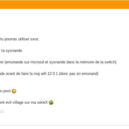
u pourras utiliser sxos.
r ta sysnande.
er (emunande sur microsd et sysnande dans la mémoire de la switch)
nde avant de faire la maj wifi 12.0.1 (donc pas en emunand)
 du post
ent evil village sur ma sérieX
32.