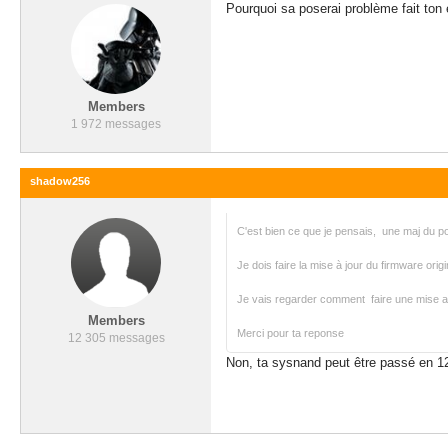
Pourquoi sa poserai problème fait to
Members
1 972 messages
shadow256
C'est bien ce que je pensais, une maj du p
Je dois faire la mise à jour du firmware orig
Je vais regarder comment faire une mise a 
Members
Merci pour ta reponse
12 305 messages
Non, ta sysnand peut être passé en 1