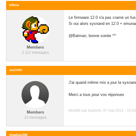
eliboa
Le firmware 12.0 n'a pas cramé un fu
Si oui alors sysnand en 12.0 + emunan
@Batman, bonne soirée ^^
Members
2 112 messages
tautrelle
J'ai quand même mis a jour la sysnand
Merci a tous pour vos réponses
Modifié par tautrelle, 07 mai 2021 - 15:03
Members
12 messages
shadow256