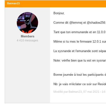
Batman23
Bonjour,
Comme dit @lemmej et @shadow256
Tant que ton emmunande et en 11.0.0 t
Members
4 410 messages
Même si tu mes le firmware 12.0.1 su
La sysnande et l'emunande sont sépar
Note: vérifie bien que tu est en sysna
Bonne journée à tout les participants
Nb: je vais m'éclater ce soir sur Resid
Modifié par Batman23, 07 mai 2021 - 14: