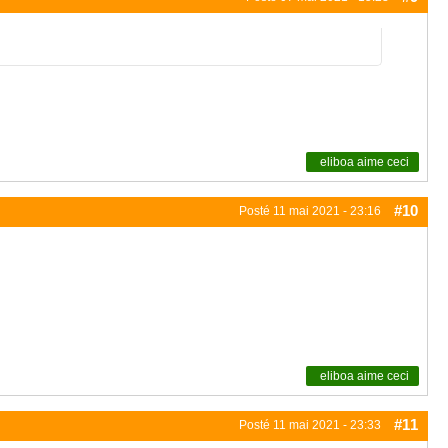
eliboa
aime ceci
#10
Posté
11 mai 2021 - 23:16
eliboa
aime ceci
#11
Posté
11 mai 2021 - 23:33