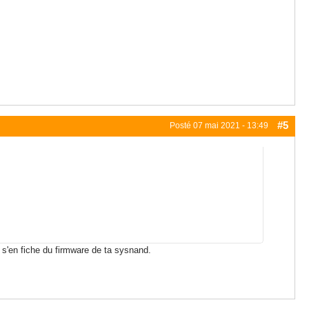
#5
Posté
07 mai 2021 - 13:49
'en fiche du firmware de ta sysnand.