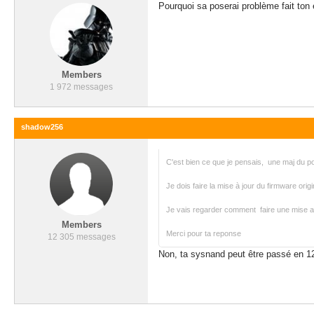
Pourquoi sa poserai problème fait to
Members
1 972 messages
shadow256
C'est bien ce que je pensais, une maj du p
Je dois faire la mise à jour du firmware orig
Je vais regarder comment faire une mise a 
Members
Merci pour ta reponse
12 305 messages
Non, ta sysnand peut être passé en 1