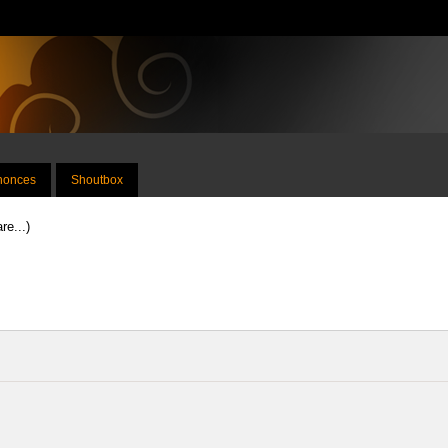
nnonces
Shoutbox
re...)