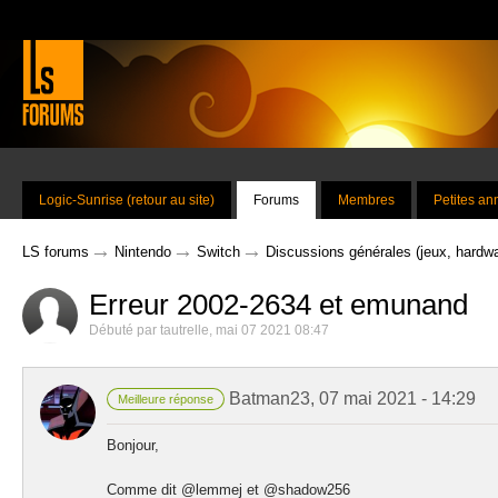
Logic-Sunrise (retour au site)
Forums
Membres
Petites a
→
→
→
LS forums
Nintendo
Switch
Discussions générales (jeux, hardwa
Erreur 2002-2634 et emunand
Débuté par
tautrelle
,
mai 07 2021 08:47
Batman23
,
07 mai 2021 - 14:29
Meilleure réponse
Bonjour,
Comme dit @lemmej et @shadow256