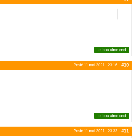
eliboa
aime ceci
#10
Posté
11 mai 2021 - 23:16
eliboa
aime ceci
#11
Posté
11 mai 2021 - 23:33