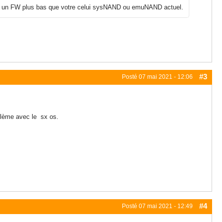
 sur un FW plus bas que votre celui sysNAND ou emuNAND actuel.
#3
Posté
07 mai 2021 - 12:06
oblème avec le sx os.
#4
Posté
07 mai 2021 - 12:49