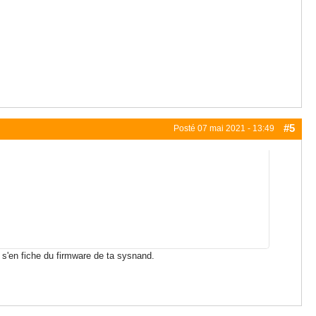
#5
Posté
07 mai 2021 - 13:49
'en fiche du firmware de ta sysnand.