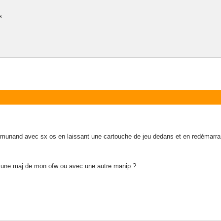
s.
rosd et sysnande dans la mémoire de la switch)
maj wifi 12.0.1 (donc pas en emunand)
 sérieX
emunand avec sx os en laissant une cartouche de jeu dedans et en redémarrant 
nt une maj de mon ofw ou avec une autre manip ?