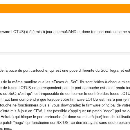
irmware LOTUS) à été mis à jour en emuNAND et donc ton port cartouche ne se
la puce du port cartouche, qui est une puce différente du SoC Tegra, et es
u de la même manière que les eFuses du SoC. Ils sont brûles à chaque mise 
re de fuses LOTUS ne correspondent pas, le port cartouche est alors rendu in
s du SoC, c'est qu'il est impossible de contourner le contrôle des fuses LOTU
i, il faut bien comprendre que lorsque votre firmware LOTUS est mis à jour (
cartouche ne fonctionnera plus si vous downgradez le firmware principal de votr
'être mis à jour en CFW, il est possible d'appliquer un patch "nogc" (qui se 
ekate) qui bloque le port cartouche (et donc sa mise à jour) lors de l'utilisa
de patch "nogc" qui fonctionne sur SX OS, ce dernier ayant sans doute besoin q
es jeux.