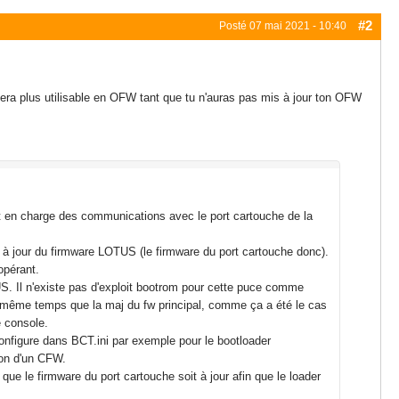
#2
Posté
07 mai 2021 - 10:40
ra plus utilisable en OFW tant que tu n'auras pas mis à jour ton OFW
t en charge des communications avec le port cartouche de la
à jour du firmware LOTUS (le firmware du port cartouche donc).
opérant.
S. Il n'existe pas d'exploit bootrom pour cette puce comme
en même temps que la maj du fw principal, comme ça a été le cas
e console.
configure dans BCT.ini par exemple pour le bootloader
tion d'un CFW.
ue le firmware du port cartouche soit à jour afin que le loader