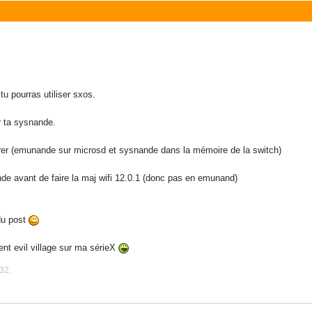
u pourras utiliser sxos.
r ta sysnande.
er (emunande sur microsd et sysnande dans la mémoire de la switch)
nde avant de faire la maj wifi 12.0.1 (donc pas en emunand)
 du post
ent evil village sur ma sérieX
32.