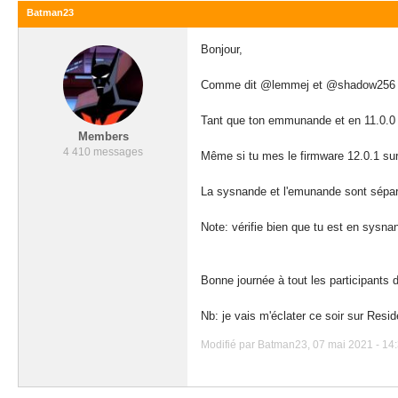
Batman23
Bonjour,
Comme dit @lemmej et @shadow256
Tant que ton emmunande et en 11.0.0 t
Members
4 410 messages
Même si tu mes le firmware 12.0.1 su
La sysnande et l'emunande sont sépar
Note: vérifie bien que tu est en sysna
Bonne journée à tout les participants
Nb: je vais m'éclater ce soir sur Resid
Modifié par Batman23, 07 mai 2021 - 14: