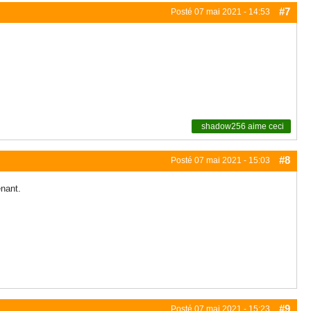
#7
Posté
07 mai 2021 - 14:53
shadow256
aime ceci
#8
Posté
07 mai 2021 - 15:03
enant.
#9
Posté
07 mai 2021 - 15:23