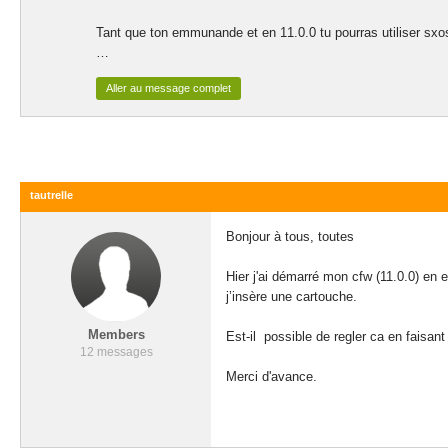
Tant que ton emmunande et en 11.0.0 tu pourras utiliser sxo
Même si tu mes le firmware 12.0.1 sur ta sysnande.
Aller au message complet
La sysnande et l'emunande sont séparer (emunande sur mic
Note: vérifie bien que tu est en sysnande avant de faire la 
tautrelle
Bonne journée à tout les participants du post
Bonjour à tous, toutes
Nb: je vais m'éclater ce soir sur Resident evil village sur ma
Hier j'ai démarré mon cfw (11.0.0) en 
j’insère une cartouche.
Members
Est-il possible de regler ca en faisa
12 messages
Merci d'avance.