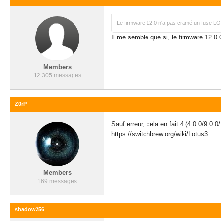
Le firmware 12.0 n'a pas cramé un fuse LO
Il me semble que si, le firmware 12.0
Members
12 305 messages
Z0rP
Sauf erreur, cela en fait 4 (4.0.0/9.0.0/
https://switchbrew.org/wiki/Lotus3
Members
169 messages
shadow256