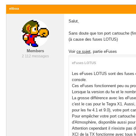
eliboa
Salut,
Sans doute que ton port cartouche (f
(à cause des fuses LOTUS)
Members
Voir
ce sujet
, partie eFuses
2 112 messages
eFuses LOTUS
Les eFuses LOTUS sont des fuses de 
console.
Ces eFuses fonctionnent peu ou pro
Lorsque la version du fw et le nomb
La grosse différence avec les eFuse
c'est le cas pour le Tegra X1. Auss
pour les fw 4.1 et 9.0), votre port 
Pour empêcher votre port cartouche d
d'Atmosphère, disponible aussi pour H
Attention cependant il n'existe pas 
XCI de la TX fonctionne avec tous l