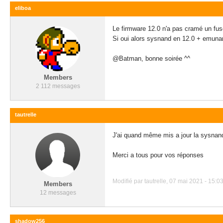
eliboa
Le firmware 12.0 n'a pas cramé un fu
Si oui alors sysnand en 12.0 + emunan
@Batman, bonne soirée ^^
Members
2 112 messages
tautrelle
J'ai quand même mis a jour la sysnand
Merci a tous pour vos réponses
Modifié par tautrelle, 07 mai 2021 - 15:03
Members
12 messages
shadow256