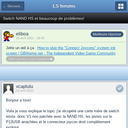
LS forums
← Discussions générales (jeux, hardware...)
Switch NAND HS et beaucoup de problèmes!
eliboa
Meilleure réponse
19 avril 2021 - 18:43
Jette un œil à ça :
How to skip the "Connect Joycons" system init
screen | GBAtemp.net - The Independent Video Game Community
Aller au message complet
vcaplulu
19 avril 2021
Bonjour a tous!
Voila je vous explique le topo, j'ai récupéré une carte mère de switch
erista donc V1 non patchée avec la NAND HS, les pistes sur le
P13USB arrachées et le connecteur joycon droit complètement
explosé.