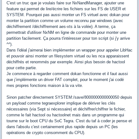
C'est un truc que je voulais faire sur NxNandManager, ajouter une
feature qui permet de lire/écrire les fichiers sur les FS de USER et
SYSTEM. Pourquoi pas aussi monter un FS virtuel avec dokan pour
monter la partition comme un volume reconnu par windows (avec
déchiffrement /déchiffrement aes-xts à la volée). A terme, ça
permettrait d'utiliser NxNM en ligne de commande pour monter une
partition facilement. Ça pourra t'intéresser pour ton script (si j'y arrive
^^).
Dans l'idéal j'aimerai bien implémenter un wrapper pour appeler LibHac
et pouvoir ainsi monter un filesystem virtuel ou les nca apparaissent
déchiffrés et renommés par exemple. Ainsi plus besoin de hactool
pour cette partie.
Je commence à regarder comment dokan fonctionne et il faut aussi
que j’implémente un driver FAT complet, pour le moment j'ai codé
mes propres fonctions maison à la va vite.
Sinon patcher directement SYSTEM:/save/8000000000000050 depuis
un payload comme tegraexplorer implique de dériver les clés
nécessaires (via Sept si nécessaire) et déchiffrer/chiffrer le fichier,
comme le fait hactool ou hactoolnet mais dans un programme qui
tourne sur le boot CPU du SoC Tegra. C'est du taf à coder je pense et
dans l'absolu c'est certainement plus rapide depuis un PC (les
opérations de crypto consomment du CPU).