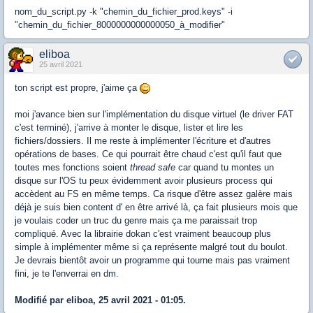
nom_du_script.py -k "chemin_du_fichier_prod.keys" -i
"chemin_du_fichier_8000000000000050_à_modifier"
eliboa
25 avril 2021
ton script est propre, j'aime ça
moi j'avance bien sur l'implémentation du disque virtuel (le driver FAT
c'est terminé), j'arrive à monter le disque, lister et lire les
fichiers/dossiers. Il me reste à implémenter l'écriture et d'autres
opérations de bases. Ce qui pourrait être chaud c'est qu'il faut que
toutes mes fonctions soient
thread safe
car quand tu montes un
disque sur l'OS tu peux évidemment avoir plusieurs process qui
accèdent au FS en même temps. Ca risque d'être assez galère mais
déjà je suis bien content d' en être arrivé là, ça fait plusieurs mois que
je voulais coder un truc du genre mais ça me paraissait trop
compliqué. Avec la librairie dokan c'est vraiment beaucoup plus
simple à implémenter même si ça représente malgré tout du boulot.
Je devrais bientôt avoir un programme qui tourne mais pas vraiment
fini, je te l'enverrai en dm.
Modifié par eliboa, 25 avril 2021 - 01:05.