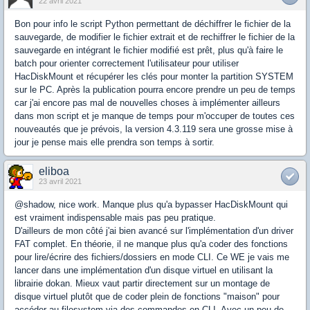
22 avril 2021
Bon pour info le script Python permettant de déchiffrer le fichier de la
sauvegarde, de modifier le fichier extrait et de rechiffrer le fichier de la
sauvegarde en intégrant le fichier modifié est prêt, plus qu'à faire le
batch pour orienter correctement l'utilisateur pour utiliser
HacDiskMount et récupérer les clés pour monter la partition SYSTEM
sur le PC. Après la publication pourra encore prendre un peu de temps
car j'ai encore pas mal de nouvelles choses à implémenter ailleurs
dans mon script et je manque de temps pour m'occuper de toutes ces
nouveautés que je prévois, la version 4.3.119 sera une grosse mise à
jour je pense mais elle prendra son temps à sortir.
eliboa
23 avril 2021
@shadow, nice work. Manque plus qu'a bypasser HacDiskMount qui
est vraiment indispensable mais pas peu pratique.
D'ailleurs de mon côté j'ai bien avancé sur l'implémentation d'un driver
FAT complet. En théorie, il ne manque plus qu'a coder des fonctions
pour lire/écrire des fichiers/dossiers en mode CLI. Ce WE je vais me
lancer dans une implémentation d'un disque virtuel en utilisant la
librairie dokan. Mieux vaut partir directement sur un montage de
disque virtuel plutôt que de coder plein de fonctions "maison" pour
accéder au filesystem via des commandes en CLI. Avec un peu de