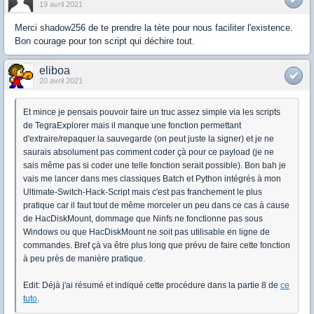
19 avril 2021
Merci shadow256 de te prendre la tète pour nous faciliter l'existence.
Bon courage pour ton script qui déchire tout.
eliboa
20 avril 2021
Et mince je pensais pouvoir faire un truc assez simple via les scripts
de TegraExplorer mais il manque une fonction permettant
d'extraire/repaquer la sauvegarde (on peut juste la signer) et je ne
saurais absolument pas comment coder çà pour ce payload (je ne
sais même pas si coder une telle fonction serait possible). Bon bah je
vais me lancer dans mes classiques Batch et Python intégrés à mon
Ultimate-Switch-Hack-Script mais c'est pas franchement le plus
pratique car il faut tout de même morceler un peu dans ce cas à cause
de HacDiskMount, dommage que Ninfs ne fonctionne pas sous
Windows ou que HacDiskMount ne soit pas utilisable en ligne de
commandes. Bref çà va être plus long que prévu de faire cette fonction
à peu près de manière pratique.
Edit: Déjà j'ai résumé et indiqué cette procédure dans la partie 8 de
ce
tuto
.