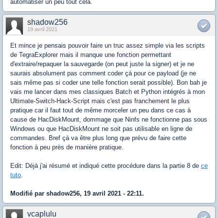
automatiser un peu tout cela.
shadow256
19 avril 2021
Et mince je pensais pouvoir faire un truc assez simple via les scripts
de TegraExplorer mais il manque une fonction permettant
d'extraire/repaquer la sauvegarde (on peut juste la signer) et je ne
saurais absolument pas comment coder çà pour ce payload (je ne
sais même pas si coder une telle fonction serait possible). Bon bah je
vais me lancer dans mes classiques Batch et Python intégrés à mon
Ultimate-Switch-Hack-Script mais c'est pas franchement le plus
pratique car il faut tout de même morceler un peu dans ce cas à
cause de HacDiskMount, dommage que Ninfs ne fonctionne pas sous
Windows ou que HacDiskMount ne soit pas utilisable en ligne de
commandes. Bref çà va être plus long que prévu de faire cette
fonction à peu près de manière pratique.
Edit: Déjà j'ai résumé et indiqué cette procédure dans la partie 8 de
ce
tuto
.
Modifié par shadow256, 19 avril 2021 - 22:11.
vcaplulu