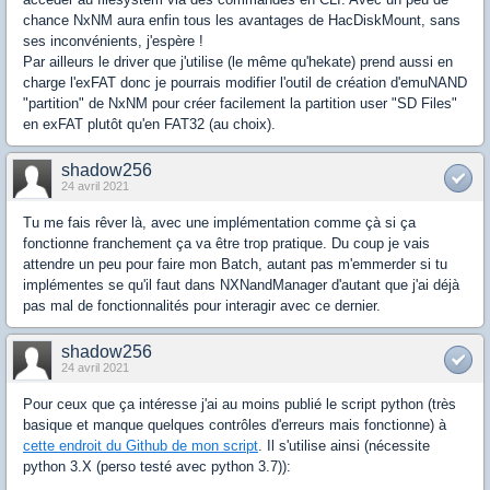
chance NxNM aura enfin tous les avantages de HacDiskMount, sans
ses inconvénients, j'espère !
Par ailleurs le driver que j'utilise (le même qu'hekate) prend aussi en
charge l'exFAT donc je pourrais modifier l'outil de création d'emuNAND
"partition" de NxNM pour créer facilement la partition user "SD Files"
en exFAT plutôt qu'en FAT32 (au choix).
shadow256
24 avril 2021
Tu me fais rêver là, avec une implémentation comme çà si ça
fonctionne franchement ça va être trop pratique. Du coup je vais
attendre un peu pour faire mon Batch, autant pas m'emmerder si tu
implémentes se qu'il faut dans NXNandManager d'autant que j'ai déjà
pas mal de fonctionnalités pour interagir avec ce dernier.
shadow256
24 avril 2021
Pour ceux que ça intéresse j'ai au moins publié le script python (très
basique et manque quelques contrôles d'erreurs mais fonctionne) à
cette endroit du Github de mon script
. Il s'utilise ainsi (nécessite
python 3.X (perso testé avec python 3.7)):