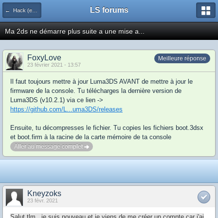
LS forums
← Hack (exploits, homebrews...)
Ma 2ds ne démarre plus suite a une mise a...
FoxyLove
Meilleure réponse
23 février 2021 - 13:57
Il faut toujours mettre à jour Luma3DS AVANT de mettre à jour le
firmware de la console. Tu télécharges la dernière version de
Luma3DS (v10.2.1) via ce lien ->
https://github.com/L...uma3DS/releases
Ensuite, tu décompresses le fichier. Tu copies les fichiers boot.3dsx
et boot.firm à la racine de la carte mémoire de ta console
Aller au message complet
Kneyzoks
23 févr. 2021
Salut tlm , je suis nouveau et je viens de me créer un compte car j'ai