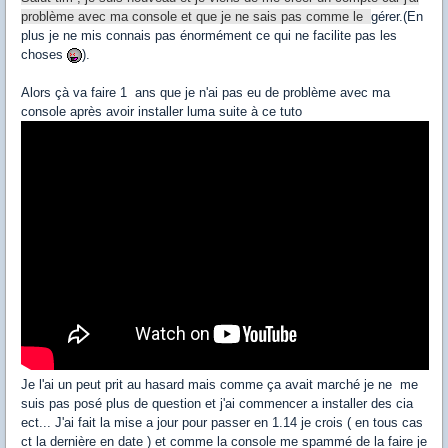
problème avec ma console et que je ne sais pas comme le
gérer.(En
plus je ne mis connais pas énormément ce qui ne facilite pas les
choses
).
Alors çà va faire 1 ans que je n'ai pas eu de problème avec ma
console après avoir installer luma suite à ce tuto
Je l'ai un peut prit au hasard mais comme ça avait marché je ne me
suis pas posé plus de question et j'ai commencer a installer des cia
ect... J'ai fait la mise a jour pour passer en 1.14 je crois ( en tous cas
ct la dernière en date ) et comme la console me spammé de la faire je