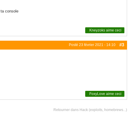
 ta console
Kneyzoks
aime ceci
#3
Posté
23 février 2021 - 14:10
FoxyLove
aime ceci
Retourner dans Hack (exploits, homebrews...)