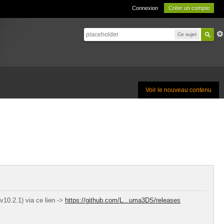
Connexion
Créer un compte
Ce sujet
Voir le nouveau contenu
v10.2.1) via ce lien ->
https://github.com/L...uma3DS/releases