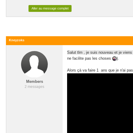
Aller au message complet
Kneyzoks
Salut tlm , je suis nouveau et je vie
ne facilite pas les choses
).
Alors çà va faire 1 ans que je n'ai pa
Members
2 messages