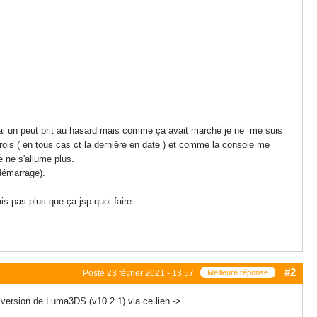
'ai un peut prit au hasard mais comme ça avait marché je ne me suis
 crois ( en tous cas ct la dernière en date ) et comme la console me
e ne s'allume plus.
démarrage).
 pas plus que ça jsp quoi faire....
#2
Posté
23 février 2021 - 13:57
Meilleure réponse
 version de Luma3DS (v10.2.1) via ce lien ->