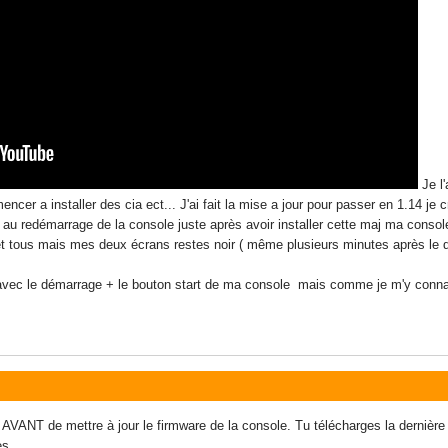
Je l
ncer a installer des cia ect... J'ai fait la mise a jour pour passer en 1.14 je
is au redémarrage de la console juste après avoir installer cette maj ma consol
 et tous mais mes deux écrans restes noir ( même plusieurs minutes après le 
avec le démarrage + le bouton start de ma console mais comme je m'y connais
 AVANT de mettre à jour le firmware de la console. Tu télécharges la dernière
es