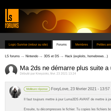
Logic-Sunrise (retour au site)
Forums
Membres
Petites a
→
→
→
LS forums
Nintendo
3DS et DS
Hack (exploits, homebrews...)
Ma 2ds ne démarre plus suite a u
Débuté par
Kneyzoks
,
févr. 23 2021 13:24
FoxyLove
,
23 février 2021 - 13:57
Meilleure réponse
Il faut toujours mettre à jour Luma3DS AVANT de mettre à jou
Ensuite, tu décompresses le fichier. Tu copies les fichiers b