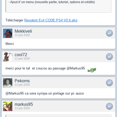
- Ajout d' un menu (nouvelle partie, tutoriel, options et crédits)
Télécharger
Resident Evil CODE:PS4 V0.6.pkg
Mekkiveli
12 juin 2020
Merci
cool72
12 juin 2020
merci pour le taf et coucou au passage @Markus95
Pekoms
12 juin 2020
@Markus95 ca sera sympa un portage sur pc aussi
markus95
12 juin 2020