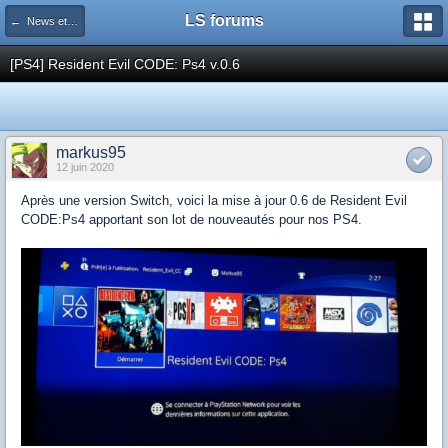
LS forums
← News et actualités postées sur LS
[PS4] Resident Evil CODE: Ps4 v.0.6
markus95
12 juin 2020
Après une version Switch, voici la mise à jour 0.6 de Resident Evil
CODE:Ps4 apportant son lot de nouveautés pour nos PS4.