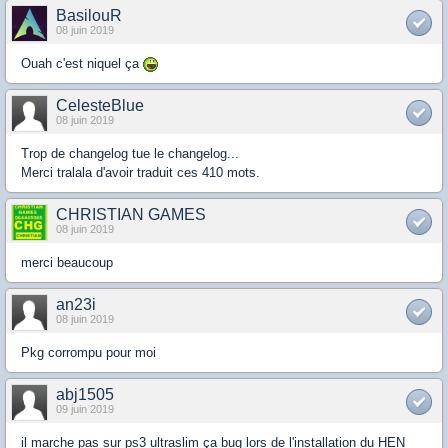
BasilouR
08 juin 2019
Ouah c'est niquel ça
CelesteBlue
08 juin 2019
Trop de changelog tue le changelog...
Merci tralala d'avoir traduit ces 410 mots.
CHRISTIAN GAMES
08 juin 2019
merci beaucoup
an23i
08 juin 2019
Pkg corrompu pour moi
abj1505
09 juin 2019
il marche pas sur ps3 ultraslim ça bug lors de l'installation du HEN