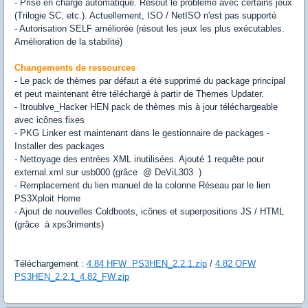
- Prise en charge automatique. Résout le problème avec certains jeux
(Trilogie SC, etc.). Actuellement, ISO / NetISO n'est pas supporté
- Autorisation SELF améliorée (résout les jeux les plus exécutables.
Amélioration de la stabilité)
Changements de ressources
- Le pack de thèmes par défaut a été supprimé du package principal
et peut maintenant être téléchargé à partir de Themes Updater.
- Itroublve_Hacker HEN pack de thèmes mis à jour téléchargeable
avec icônes fixes
- PKG Linker est maintenant dans le gestionnaire de packages -
Installer des packages
- Nettoyage des entrées XML inutilisées. Ajouté 1 requête pour
external.xml sur usb000 (grâce @ DeViL303 )
- Remplacement du lien manuel de la colonne Réseau par le lien
PS3Xploit Home
- Ajout de nouvelles Coldboots, icônes et superpositions JS / HTML
(grâce à xps3riments)
Téléchargement :
4.84 HFW PS3HEN_2.2.1.zip
/
4.82 OFW
PS3HEN_2.2.1_4.82_FW.zip