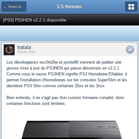
LS forums
← News et actualités postées sur LS
[PS3] PS3HEN v2.2.1 disponible
tralala
08 juin 2019
Les développeurs esc0rtd3w et joonie86 viennent de publier une
grosse mise à jour du PS3HEN qui passe désormais en v2.2.1.
Comme vous le savez PS3HEN signifie PS3 Homebrew ENabler, il
permet l'installation d'homebrews sur les consoles SuperSlim et les
dernières PS3 Slim comme certaines 25xx et les 3xxx.
Bien entendu, il ne s'agit pas d'un custom firmware complet, donc
certaines fonctions sont limitées.