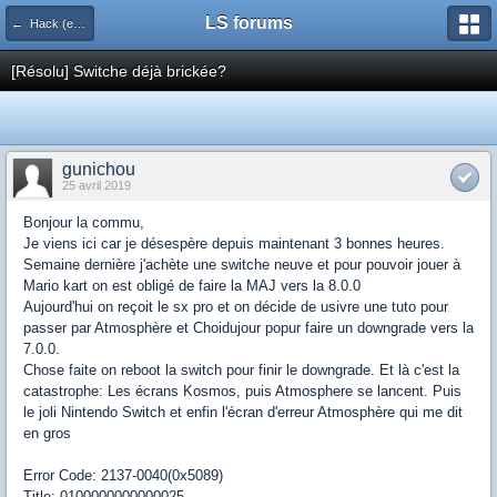
LS forums
← Hack (exploits, homebrews...)
[Résolu] Switche déjà brickée?
gunichou
25 avril 2019
Bonjour la commu,
Je viens ici car je désespère depuis maintenant 3 bonnes heures.
Semaine dernière j'achète une switche neuve et pour pouvoir jouer à
Mario kart on est obligé de faire la MAJ vers la 8.0.0
Aujourd'hui on reçoit le sx pro et on décide de usivre une tuto pour
passer par Atmosphère et Choidujour popur faire un downgrade vers la
7.0.0.
Chose faite on reboot la switch pour finir le downgrade. Et là c'est la
catastrophe: Les écrans Kosmos, puis Atmosphere se lancent. Puis
le joli Nintendo Switch et enfin l'écran d'erreur Atmosphère qui me dit
en gros
Error Code: 2137-0040(0x5089)
Title: 0100000000000025