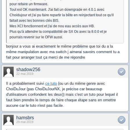
pour refaire un firmware.
Tout est OK maintenant. J'ai fait un downgrade en 4.0.1 avec
Choidujour et j'ai pu faire repartir la bête en reinjectant tout ce qu'il
fallait avec les bonnes clés BIS.
Mes XCI fonctionnent et j'ai de nou eau accès aux HB.
Plus qu'à attendre la compatibilité de SX Os avec la 8.0.0 et je
pourrais revenir sur le OFW aussi.
bonjour a vous ai exactement le même problème que toi du a la
même manipulation avec ma switch j aimerai savoirs comment tu a
fait pour arranger tout ça merci de me répondre
shadow256
22 mai 2019
Il a probablement suivi
ce tuto
(ou un du même genre avec
ChoiDuJour (pas ChoiDuJourNX, je précise car beaucoup
d'utilisateurs confondent les deux)) mais c'est un tuto pour lequel il
faut bien prendre le temps de faire chaque étape sans en omettre
aucune car le tuto n'est pas facile.
hamsbrs
29 mai 2019