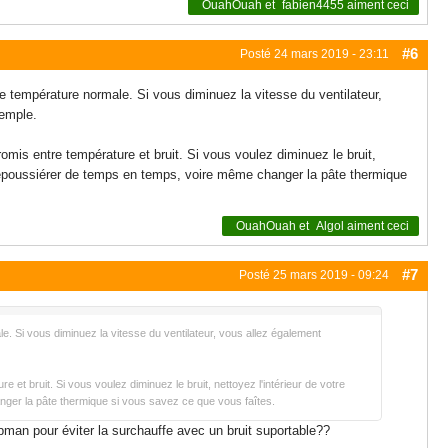
OuahOuah
et
fabien4455
aiment ceci
#6
Posté
24 mars 2019 - 23:11
ne température normale. Si vous diminuez la vitesse du ventilateur,
xemple.
mis entre température et bruit. Si vous voulez diminuez le bruit,
 de dépoussiérer de temps en temps, voire même changer la pâte thermique
OuahOuah
et
Algol
aiment ceci
#7
Posté
25 mars 2019 - 09:24
e. Si vous diminuez la vitesse du ventilateur, vous allez également
et bruit. Si vous voulez diminuez le bruit, nettoyez l'intérieur de votre
anger la pâte thermique si vous savez ce que vous faîtes.
ebman pour éviter la surchauffe avec un bruit suportable??