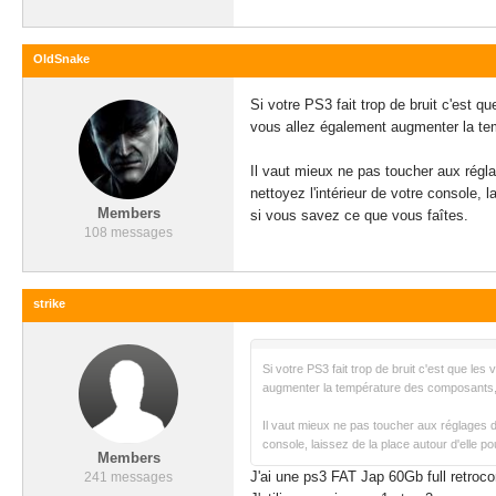
OldSnake
Si votre PS3 fait trop de bruit c'est 
vous allez également augmenter la te
Il vaut mieux ne pas toucher aux régla
nettoyez l'intérieur de votre console,
Members
si vous savez ce que vous faîtes.
108 messages
strike
Si votre PS3 fait trop de bruit c'est que l
augmenter la température des composants, 
Il vaut mieux ne pas toucher aux réglages de
console, laissez de la place autour d'elle 
Members
J'ai une ps3 FAT Jap 60Gb full retroco
241 messages