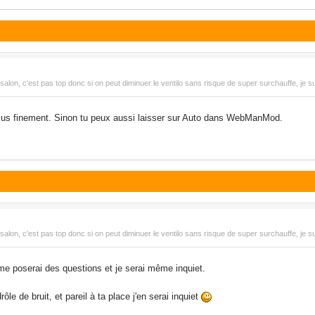
alon, c'est pas top donc si on peut diminuer le ventilo sans risque de super surchauffe, je su
plus finement. Sinon tu peux aussi laisser sur Auto dans WebManMod.
alon, c'est pas top donc si on peut diminuer le ventilo sans risque de super surchauffe, je su
 me poserai des questions et je serai même inquiet.
ôle de bruit, et pareil à ta place j'en serai inquiet