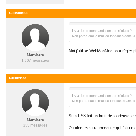
CelesteBlue
Il y a des recommandations de réglage ?
Non parce que le bruit de tondeuse dans le s
Moi j'utilise WebManMod pour régler 
Members
1 867 messages
fabien4455
Il y a des recommandations de réglage ?
Non parce que le bruit de tondeuse dans le s
Si ta PS3 fait un bruit de tondeuse je
Members
355 messages
Ou alors c'est ta tondeuse qui fait un dr