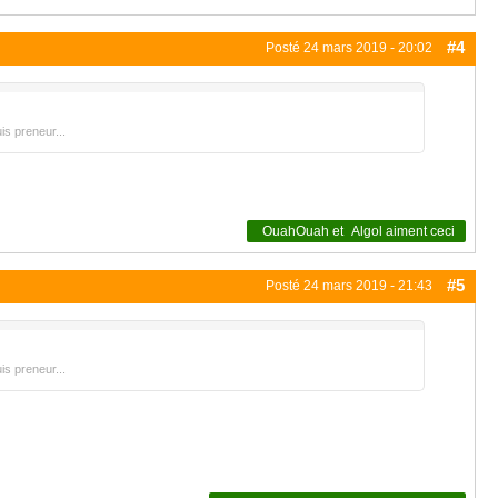
#4
Posté
24 mars 2019 - 20:02
is preneur...
OuahOuah
et
Algol
aiment ceci
#5
Posté
24 mars 2019 - 21:43
is preneur...