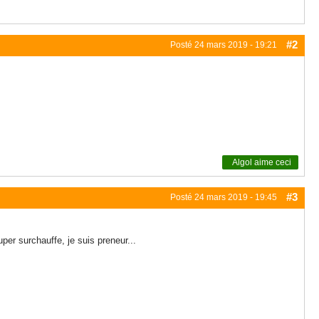
#2
Posté
24 mars 2019 - 19:21
Algol
aime ceci
#3
Posté
24 mars 2019 - 19:45
per surchauffe, je suis preneur...