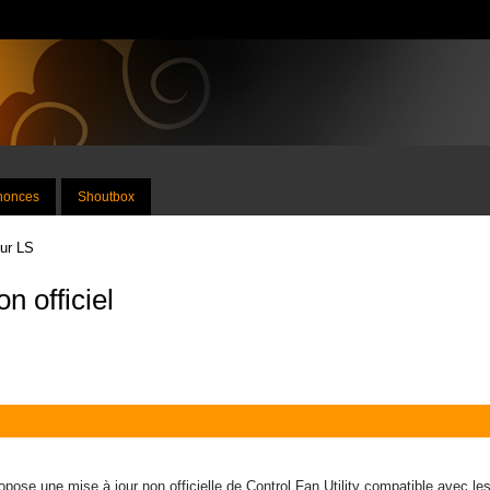
nnonces
Shoutbox
sur LS
n officiel
pose une mise à jour non officielle de Control Fan Utility compatible avec