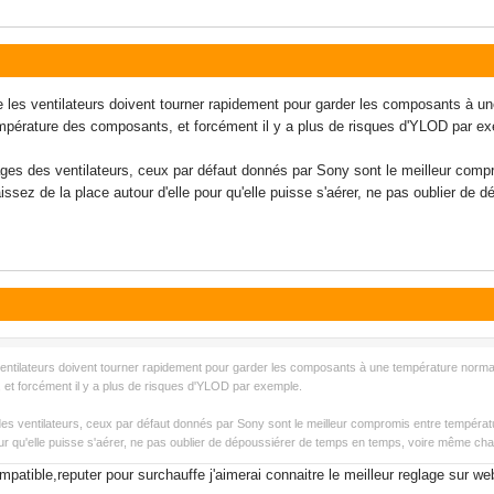
que les ventilateurs doivent tourner rapidement pour garder les composants à u
mpérature des composants, et forcément il y a plus de risques d'YLOD par e
ges des ventilateurs, ceux par défaut donnés par Sony sont le meilleur compro
 laissez de la place autour d'elle pour qu'elle puisse s'aérer, ne pas oublier
es ventilateurs doivent tourner rapidement pour garder les composants à une température normal
et forcément il y a plus de risques d'YLOD par exemple.
s ventilateurs, ceux par défaut donnés par Sony sont le meilleur compromis entre température 
pour qu'elle puisse s'aérer, ne pas oublier de dépoussiérer de temps en temps, voire même ch
mpatible,reputer pour surchauffe j'aimerai connaitre le meilleur reglage sur w