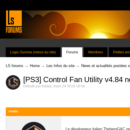
Logic-Sunrise (retour au site)
Forums
Membres
Petites a
→
→
→
LS forums
Home
Les Infos du site
News et actualités postées 
[PS3] Control Fan Utility v4.84 no
Débuté par
tralala
,
mars 24 2019 18:56
tralala
Le développeur italien TheheroGAC pro