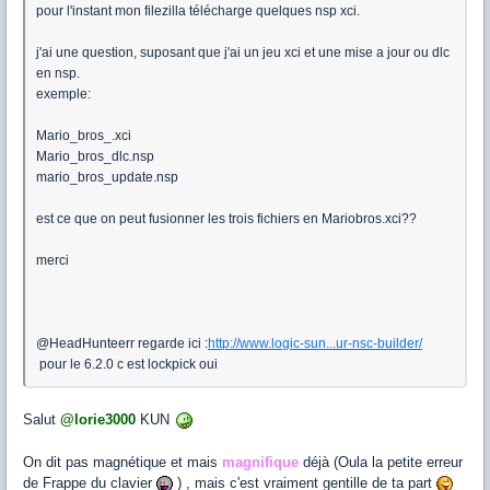
pour l'instant mon filezilla télécharge quelques nsp xci.
j'ai une question, suposant que j'ai un jeu xci et une mise a jour ou dlc
en nsp.
exemple:
Mario_bros_.xci
Mario_bros_dlc.nsp
mario_bros_update.nsp
est ce que on peut fusionner les trois fichiers en Mariobros.xci??
merci
@HeadHunteerr regarde ici :
http://www.logic-sun...ur-nsc-builder/
pour le 6.2.0 c est lockpick oui
Salut
@lorie3000
KUN
On dit pas magnétique et mais
magnifique
déjà (Oula la petite erreur
de Frappe du clavier
) , mais c'est vraiment gentille de ta part