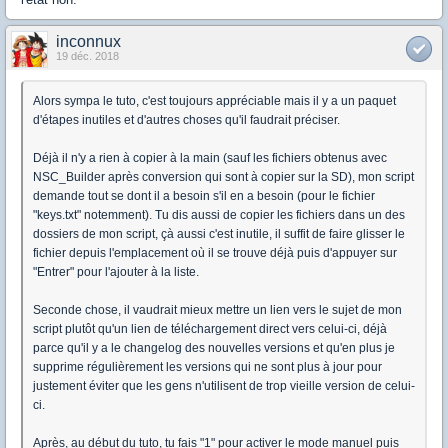
inconnux
19 déc. 2018
Alors sympa le tuto, c'est toujours appréciable mais il y a un paquet
d'étapes inutiles et d'autres choses qu'il faudrait préciser.
Déjà il n'y a rien à copier à la main (sauf les fichiers obtenus avec
NSC_Builder après conversion qui sont à copier sur la SD), mon script
demande tout se dont il a besoin s'il en a besoin (pour le fichier
"keys.txt" notemment). Tu dis aussi de copier les fichiers dans un des
dossiers de mon script, çà aussi c'est inutile, il suffit de faire glisser le
fichier depuis l'emplacement où il se trouve déjà puis d'appuyer sur
"Entrer" pour l'ajouter à la liste.
Seconde chose, il vaudrait mieux mettre un lien vers le sujet de mon
script plutôt qu'un lien de téléchargement direct vers celui-ci, déjà
parce qu'il y a le changelog des nouvelles versions et qu'en plus je
supprime régulièrement les versions qui ne sont plus à jour pour
justement éviter que les gens n'utilisent de trop vieille version de celui-
ci.
Après, au début du tuto, tu fais "1" pour activer le mode manuel puis