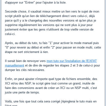
d'appuyer sur "Entrer" pour l'ajouter à la liste.
Seconde chose, il vaudrait mieux mettre un lien vers le sujet de mon
script plutôt qu'un lien de téléchargement direct vers celui-ci, déjà
parce qu'il y a le changelog des nouvelles versions et qu'en plus je
supprime régulièrement les versions qui ne sont plus à jour pour
justement éviter que les gens n'utilisent de trop vieille version de
celui-ci.
Après, au début du tuto, tu fais "1" pour activer le mode manuel puis
"0" pour revenir au début et enfin "2" pour passer en mode multi, cette
étape ne sert strictement à rien.
Il serait bien de renvoyer vers
mon tuto sur l'installation de l'EXFAT
manuellement
et de dire de regarder les étapes 2 et 3 de celui-ci pour
dumper les clés nécessaires.
Enfin, on peut ajouter n'importe quel type de fichiers ensemble, des
XCI et/ou des NSP, le script gère tout comme un grand, inutile de
faire des conversions avant de créer un XCI ou un NSP multi, c'est
juste une perte de temps.
Voilà, une fois que tout cela sera corrigé j'épinglerai le tuto mais en
l'état non.