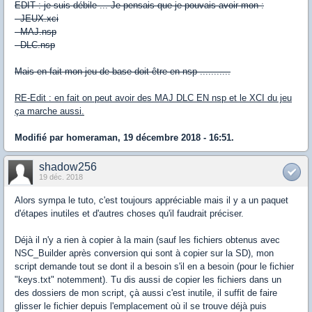
EDIT : je suis débile ... Je pensais que je pouvais avoir mon :
- JEUX.xci
- MAJ.nsp
- DLC.nsp
Mais en fait mon jeu de base doit être en nsp ...........
RE-Edit : en fait on peut avoir des MAJ DLC EN nsp et le XCI du jeu
ça marche aussi.
Modifié par homeraman, 19 décembre 2018 - 16:51.
shadow256
19 déc. 2018
Alors sympa le tuto, c'est toujours appréciable mais il y a un paquet
d'étapes inutiles et d'autres choses qu'il faudrait préciser.
Déjà il n'y a rien à copier à la main (sauf les fichiers obtenus avec
NSC_Builder après conversion qui sont à copier sur la SD), mon
script demande tout se dont il a besoin s'il en a besoin (pour le fichier
"keys.txt" notemment). Tu dis aussi de copier les fichiers dans un
des dossiers de mon script, çà aussi c'est inutile, il suffit de faire
glisser le fichier depuis l'emplacement où il se trouve déjà puis