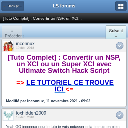
LS forums
← Hack (exploits, homebrews...)
[Tuto Complet] : Convertir un NSP, un XCI...
«
Suivant
Précédent
»
inconnux
19 déc. 2018
[Tuto Complet] : Convertir un NSP,
un XCI ou un Super XCI avec
Ultimate Switch Hack Script
=>
LE TUTORIEL CE TROUVE
ICI
<=
Modifié par inconnux, 11 novembre 2021 - 09:02.
foxhidden2009
19 déc. 2018
Yeah GG inconnux pour le tuto je vais potasser cela, je suis en plein