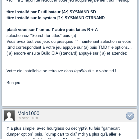
- Ici il a 2 façon de retrouver votre jeu acquis légalement sur l' eshop
titre installé par l' utilisateur [A:] SYSNAND SD
titre installé sur le system [1:] SYSNAND CTRNAND
placé vous sur l' un ou l' autre puis faites R + A
selectionnez “Search for titles” puis (a)
Vous avez tout vos jeux ou presques ^^ maintenant selectionné votre
.tmd correspondant à votre jeu appuyé sur (a) puis TMD file options…
( a) encore ensuite Build CIA (standard) appuyé sur ( a) et attendez
Votre cia installable se retrouve dans /gm9/out/ sur votre sd !
Bon jeu !
Molo1000
29 sept. 2018
Y a plus simple, avec hourglass ou decrypt9, tu fais "gamecart
dumper option" puis, "dump cart to cia" mdr ya plus qu'à aller le