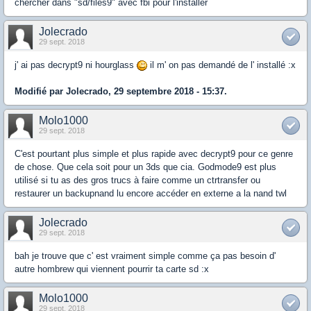
chercher dans "sd/files9" avec fbi pour l'installer
Jolecrado
29 sept. 2018
j' ai pas decrypt9 ni hourglass
il m' on pas demandé de l' installé :x
Modifié par Jolecrado, 29 septembre 2018 - 15:37.
Molo1000
29 sept. 2018
C'est pourtant plus simple et plus rapide avec decrypt9 pour ce genre
de chose. Que cela soit pour un 3ds que cia. Godmode9 est plus
utilisé si tu as des gros trucs à faire comme un ctrtransfer ou
restaurer un backupnand lu encore accéder en externe a la nand twl
Jolecrado
29 sept. 2018
bah je trouve que c' est vraiment simple comme ça pas besoin d'
autre hombrew qui viennent pourrir ta carte sd :x
Molo1000
29 sept. 2018