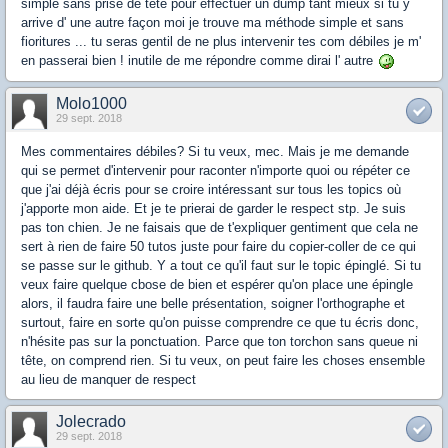
simple sans prise de tête pour effectuer un dump tant mieux si tu y
arrive d' une autre façon moi je trouve ma méthode simple et sans
fioritures ... tu seras gentil de ne plus intervenir tes com débiles je m'
en passerai bien ! inutile de me répondre comme dirai l' autre
Molo1000
29 sept. 2018
Mes commentaires débiles? Si tu veux, mec. Mais je me demande
qui se permet d'intervenir pour raconter n'importe quoi ou répéter ce
que j'ai déjà écris pour se croire intéressant sur tous les topics où
j'apporte mon aide. Et je te prierai de garder le respect stp. Je suis
pas ton chien. Je ne faisais que de t'expliquer gentiment que cela ne
sert à rien de faire 50 tutos juste pour faire du copier-coller de ce qui
se passe sur le github. Y a tout ce qu'il faut sur le topic épinglé. Si tu
veux faire quelque cbose de bien et espérer qu'on place une épingle
alors, il faudra faire une belle présentation, soigner l'orthographe et
surtout, faire en sorte qu'on puisse comprendre ce que tu écris donc,
n'hésite pas sur la ponctuation. Parce que ton torchon sans queue ni
tête, on comprend rien. Si tu veux, on peut faire les choses ensemble
au lieu de manquer de respect
Jolecrado
29 sept. 2018