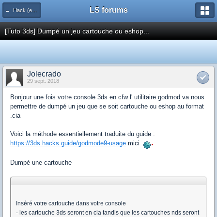
LS forums
← Hack (exploits, homebrews...)
[Tuto 3ds] Dumpé un jeu cartouche ou eshop...
Jolecrado
29 sept. 2018
Bonjour une fois votre console 3ds en cfw l' utilitaire godmod va nous
permettre de dumpé un jeu que se soit cartouche ou eshop au format
.cia
Voici la méthode essentiellement traduite du guide :
https://3ds.hacks.guide/godmode9-usage
mici
Dumpé une cartouche
Inséré votre cartouche dans votre console
- les cartouche 3ds seront en cia tandis que les cartouches nds seront