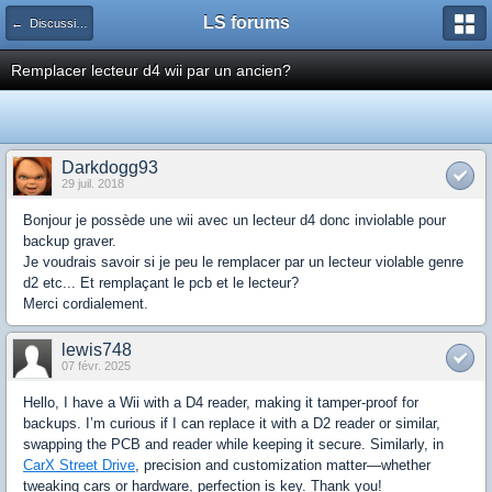
LS forums
← Discussions générales (jeux, hardware...)
Remplacer lecteur d4 wii par un ancien?
Darkdogg93
29 juil. 2018
Bonjour je possède une wii avec un lecteur d4 donc inviolable pour
backup graver.
Je voudrais savoir si je peu le remplacer par un lecteur violable genre
d2 etc... Et remplaçant le pcb et le lecteur?
Merci cordialement.
lewis748
07 févr. 2025
Hello, I have a Wii with a D4 reader, making it tamper-proof for
backups. I’m curious if I can replace it with a D2 reader or similar,
swapping the PCB and reader while keeping it secure. Similarly, in
CarX Street Drive
, precision and customization matter—whether
tweaking cars or hardware, perfection is key. Thank you!