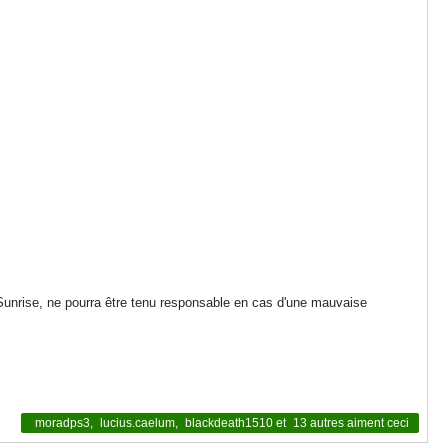
 Sunrise, ne pourra être tenu responsable en cas d'une mauvaise
moradps3
,
lucius.caelum
,
blackdeath1510
et
13 autres
aiment ceci