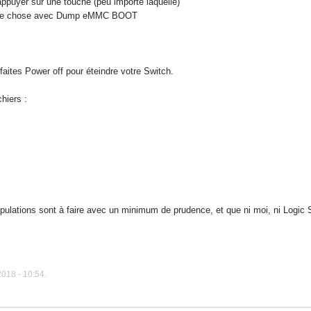
appuyer sur une touche (peu importe laquelle)
 même chose avec Dump eMMC BOOT
aites Power off pour éteindre votre Switch.
hiers :
ipulations sont à faire avec un minimum de prudence, et que ni moi, ni Logic
018 - 10:54.