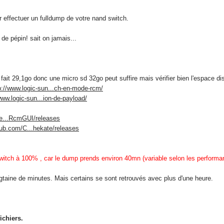
ur effectuer un fulldump de votre nand switch.
de pépin! sait on jamais...
fait 29,1go donc une micro sd 32go peut suffire mais vérifier bien l'espace dis
p://www.logic-sun...ch-en-mode-rcm/
www.logic-sun...ion-de-payload/
/e...RcmGUI/releases
thub.com/C...hekate/releases
itch à 100% , car le dump prends environ 40mn (variable selon les performa
gtaine de minutes. Mais certains se sont retrouvés avec plus d'une heure.
ichiers.