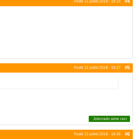
#4
Posté
11 juillet 2018 - 18:25
#5
Posté
11 juillet 2018 - 18:27
Jolecrado
aime ceci
#6
Posté
11 juillet 2018 - 18:36