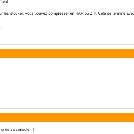
ement
our les stocker, vous pouvez compresser en RAR ou ZIP. Cela se termine avec
02.
ump de sa console =)