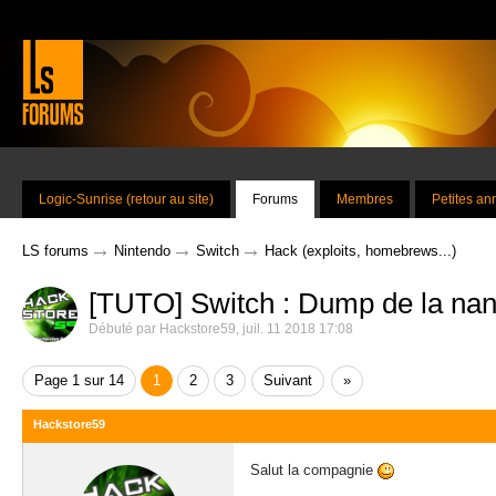
Logic-Sunrise (retour au site)
Forums
Membres
Petites a
→
→
→
LS forums
Nintendo
Switch
Hack (exploits, homebrews...)
[TUTO] Switch : Dump de la na
Débuté par
Hackstore59
,
juil. 11 2018 17:08
Page 1 sur 14
1
2
3
Suivant
»
Hackstore59
Salut la compagnie