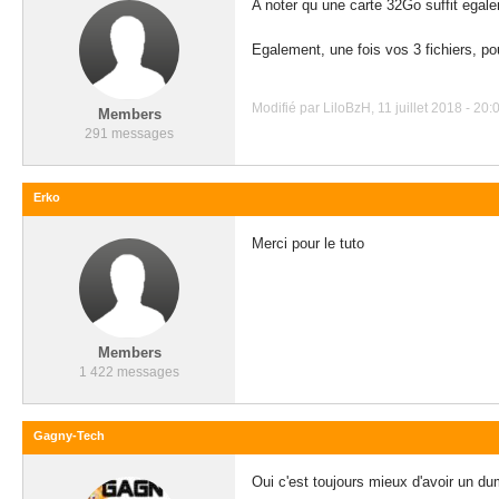
A noter qu une carte 32Go suffit egal
Egalement, une fois vos 3 fichiers, p
Modifié par LiloBzH, 11 juillet 2018 - 20:
Members
291 messages
Erko
Merci pour le tuto
Members
1 422 messages
Gagny-Tech
Oui c'est toujours mieux d'avoir un d