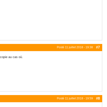
#7
Posté
11 juillet 2018 - 19:38
 copie au cas où.
#8
Posté
11 juillet 2018 - 19:59