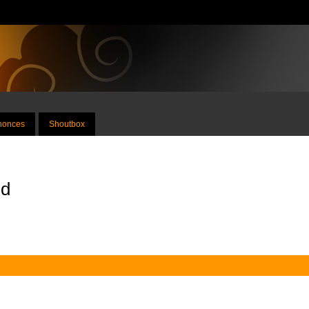
nnonces
Shoutbox
nd