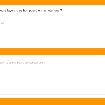
 toute façon tu es bon pour t' en racheter une ?
8:26.
 façon tu es bon pour t' en racheter une ?