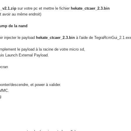
_v2.1.zip
sur votre pc et mettre le fichier
hekate_ctcaer_2.3.bin
t avoir au même endroit)
dump de la nand
ir injecter le payload
hekate_ctcaer_2.3.bin
à l'aide de TegraRcmGui_2.1.ex
mplement le payload à la racine de votre micro sd,
uis Launch External Payload.
écran
onter/descendre, et power à valider.
eMMC.