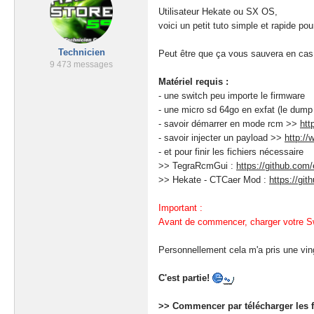
Utilisateur Hekate ou SX OS,
voici un petit tuto simple et rapide po
Technicien
Peut être que ça vous sauvera en cas 
9 473 messages
Matériel requis :
- une switch peu importe le firmware
- une micro sd 64go en exfat (le dump 
- savoir démarrer en mode rcm >>
htt
- savoir injecter un payload >>
http://
- et pour finir les fichiers nécessaire
>> TegraRcmGui :
https://github.com
>> Hekate - CTCaer Mod :
https://gi
Important :
Avant de commencer, charger votre Sw
Personnellement cela m'a pris une vin
C'est partie!
>> Commencer par télécharger les f