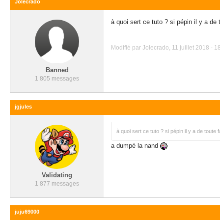
Jolecrado
à quoi sert ce tuto ? si pépin il y a de
Modifié par Jolecrado, 11 juillet 2018 - 1
Banned
1 805 messages
jgjules
à quoi sert ce tuto ? si pépin il y a de toute
a dumpé la nand
Validating
1 877 messages
juju69000