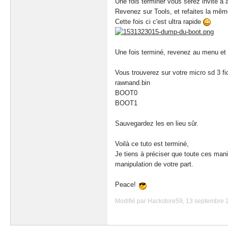
Une fois terminer vous serez invité à 
Revenez sur Tools, et refaites la
Cette fois ci c'est ultra rapide
Une fois terminé, revenez au menu et f
Vous trouverez sur votre micro sd 3 fic
rawnand.bin
BOOT0
BOOT1
Sauvegardez les en lieu sûr.
Voilà ce tuto est terminé,
Je tiens à préciser que toute ces man
manipulation de votre part.
Peace!
Modifié par Hackstore59, 13 septembre 2