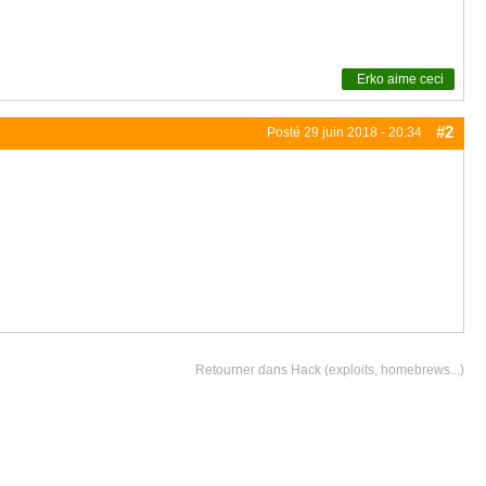
Erko
aime ceci
#2
Posté
29 juin 2018 - 20:34
Retourner dans Hack (exploits, homebrews...)