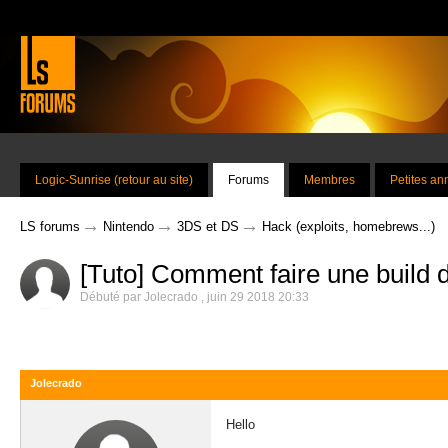
Logic-Sunrise (retour au site)
Forums
Membres
Petites a
→
→
→
LS forums
Nintendo
3DS et DS
Hack (exploits, homebrews...)
[Tuto] Comment faire une build 
Débuté par
Jolecrado
,
juin 29 2018 20:33
Jolecrado
Hello