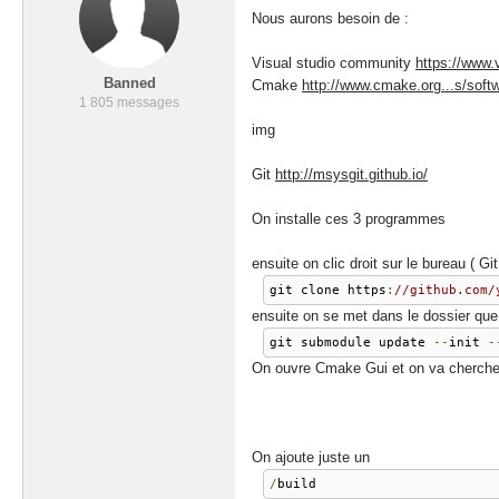
Nous aurons besoin de :
Visual studio community
https://www.
Banned
Cmake
http://www.cmake.org...s/soft
1 805 messages
img
Git
http://msysgit.github.io/
On installe ces 3 programmes
ensuite on clic droit sur le bureau ( Gi
git clone https
:
//github.com/
ensuite on se met dans le dossier que
git submodule update 
--
init 
-
On ouvre Cmake Gui et on va cherche
On ajoute juste un
/
build 