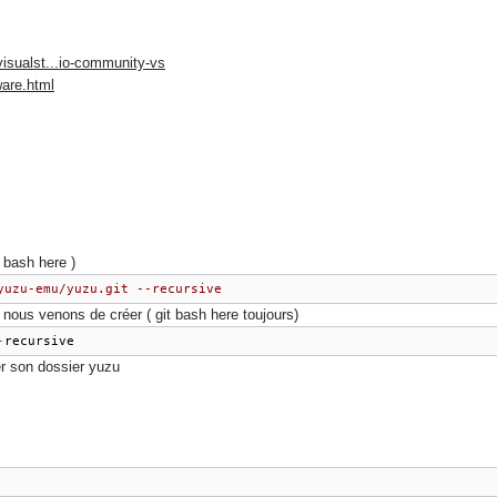
visualst...io-community-vs
ware.html
t bash here )
yuzu-emu/yuzu.git --recursive
 nous venons de créer ( git bash here toujours)
-
recursive
r son dossier yuzu