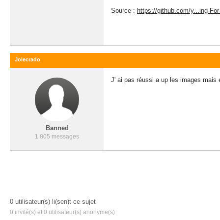
Source :
https://github.com/y...ing-F
Jolecrado
J' ai pas réussi a up les images mais e
Banned
1 805 messages
0 utilisateur(s) li(sen)t ce sujet
0 invité(s) et 0 utilisateur(s) anonyme(s)