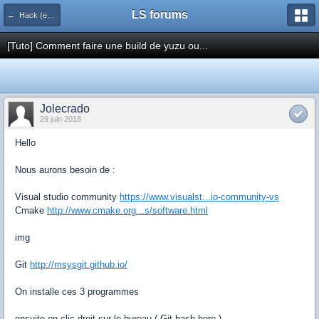
LS forums
← Hack (exploits, homebrews...)
[Tuto] Comment faire une build de yuzu ou...
Jolecrado
29 juin 2018
Hello
Nous aurons besoin de :
Visual studio community
https://www.visualst...io-community-vs
Cmake
http://www.cmake.org...s/software.html
img
Git
http://msysgit.github.io/
On installe ces 3 programmes
ensuite on clic droit sur le bureau ( Git bash here )