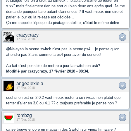
À chaque fois on a droit au fameux : "blabla conseille de rester en
x.xx" mais finalement rien ne sort ou bien deux ans après quoi. Je me
demande pourquoi faire autant d'annonces ? Il vaut mieux rien dire et
parler le jour où la release est décidée...
Ça me rappelle l'époque du piratage satellite, c'était le même délire.
crazycrazy
17 févr. 2018
@Nalayah la scene switch n'est pas la scene ps4....je pense qu'on
attendra pas 2 ans comme la ps4 pour avoir du concret!
Au fait c'est possible de mettre a jour la switch en usb?
Modifié par crazycrazy, 17 février 2018 - 08:34.
angealexiela
17 févr. 2018
cool si on est en 2.0.2 vaut mieux rester a ce niveau non plutot que
tenter d'aller en 3.0 ou 4.1 ?? c toujours preferable je pense non ?
rombzg
17 févr. 2018
ça se trouve encore en magasin des Switch sur vieux firmware ?