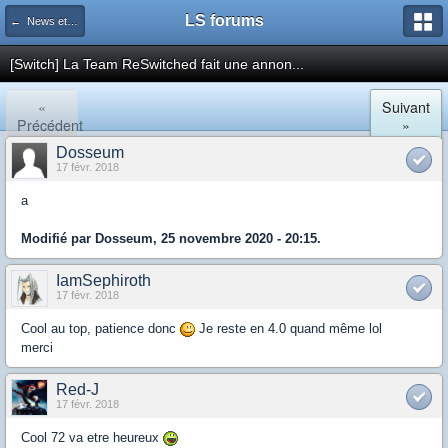
LS forums
← News et actualités postées sur LS
[Switch] La Team ReSwitched fait une annon...
«
Suivant
Précédent
»
Dosseum
17 févr. 2018
a
Modifié par Dosseum, 25 novembre 2020 - 20:15.
IamSephiroth
17 févr. 2018
Cool au top, patience donc
Je reste en 4.0 quand même lol
merci
Red-J
17 févr. 2018
Cool 72 va etre heureux