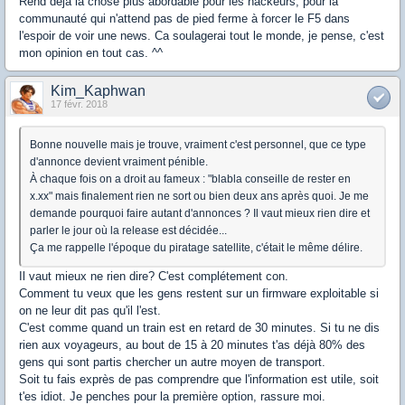
Rend déjà la chose plus abordable pour les hackeurs, pour la
communauté qui n'attend pas de pied ferme à forcer le F5 dans
l'espoir de voir une news. Ca soulagerai tout le monde, je pense, c'est
mon opinion en tout cas. ^^
Kim_Kaphwan
17 févr. 2018
Bonne nouvelle mais je trouve, vraiment c'est personnel, que ce type
d'annonce devient vraiment pénible.
À chaque fois on a droit au fameux : "blabla conseille de rester en
x.xx" mais finalement rien ne sort ou bien deux ans après quoi. Je me
demande pourquoi faire autant d'annonces ? Il vaut mieux rien dire et
parler le jour où la release est décidée...
Ça me rappelle l'époque du piratage satellite, c'était le même délire.
Il vaut mieux ne rien dire? C'est complétement con.
Comment tu veux que les gens restent sur un firmware exploitable si
on ne leur dit pas qu'il l'est.
C'est comme quand un train est en retard de 30 minutes. Si tu ne dis
rien aux voyageurs, au bout de 15 à 20 minutes t'as déjà 80% des
gens qui sont partis chercher un autre moyen de transport.
Soit tu fais exprès de pas comprendre que l'information est utile, soit
t'es idiot. Je penches pour la première option, rassure moi.