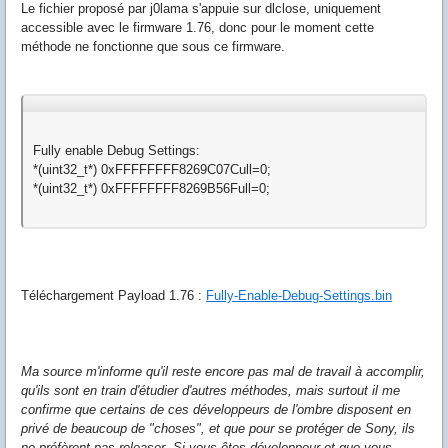
Le fichier proposé par j0lama s'appuie sur dlclose, uniquement
accessible avec le firmware 1.76, donc pour le moment cette
méthode ne fonctionne que sous ce firmware.
Fully enable Debug Settings:
*(uint32_t*) 0xFFFFFFFF8269C07Cull=0;
*(uint32_t*) 0xFFFFFFFF8269B56Full=0;
Téléchargement Payload 1.76 :
Fully-Enable-Debug-Settings.bin
Ma source m'informe qu'il reste encore pas mal de travail à accomplir,
qu'ils sont en train d'étudier d'autres méthodes, mais surtout il me
confirme que certains de ces développeurs de l'ombre disposent en
privé de beaucoup de "choses", et que pour se protéger de Sony, ils
ne préfèrent pas releaser. Si vous êtes développeur et que vous