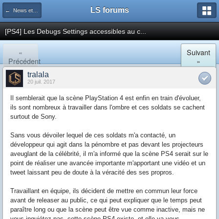
LS forums
← News et actualités postées sur LS
[PS4] Les Debugs Settings accessibles au c...
«
Suivant
Précédent
»
tralala
20 juil. 2017
Il semblerait que la scène PlayStation 4 est enfin en train d'évoluer,
ils sont nombreux à travailler dans l'ombre et ces soldats se cachent
surtout de Sony.
Sans vous dévoiler lequel de ces soldats m'a contacté, un
développeur qui agit dans la pénombre et pas devant les projecteurs
aveuglant de la célébrité, il m'a informé que la scène PS4 serait sur le
point de réaliser une avancée importante m'apportant une vidéo et un
tweet laissant peu de doute à la véracité des ses propros.
Travaillant en équipe, ils décident de mettre en commun leur force
avant de releaser au public, ce qui peut expliquer que le temps peut
paraître long ou que la scène peut être vue comme inactive, mais ne
vous inquiétez pas, cette scène PS4 existe, et elle va vous