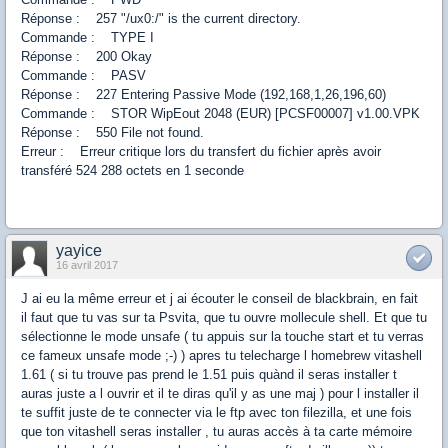
Réponse : 257 "/ux0:/" is the current directory.
Commande : TYPE I
Réponse : 200 Okay
Commande : PASV
Réponse : 227 Entering Passive Mode (192,168,1,26,196,60)
Commande : STOR WipEout 2048 (EUR) [PCSF00007] v1.00.VPK
Réponse : 550 File not found.
Erreur : Erreur critique lors du transfert du fichier après avoir
transféré 524 288 octets en 1 seconde
yayice
16 avril 2017
J ai eu la même erreur et j ai écouter le conseil de blackbrain, en fait
il faut que tu vas sur ta Psvita, que tu ouvre mollecule shell. Et que tu
sélectionne le mode unsafe ( tu appuis sur la touche start et tu verras
ce fameux unsafe mode ;-) ) apres tu telecharge l homebrew vitashell
1.61 ( si tu trouve pas prend le 1.51 puis quànd il seras installer t
auras juste a l ouvrir et il te diras qu'il y as une maj ) pour l installer il
te suffit juste de te connecter via le ftp avec ton filezilla, et une fois
que ton vitashell seras installer , tu auras accès à ta carte mémoire