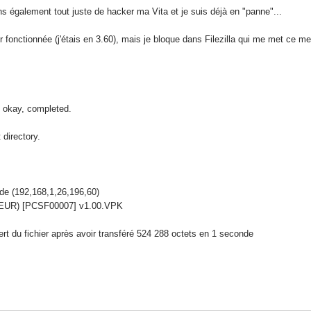
ns également tout juste de hacker ma Vita et je suis déjà en "panne"...
 fonctionnée (j'étais en 3.60), mais je bloque dans Filezilla qui me met ce me
 okay, completed.
directory.
e (192,168,1,26,196,60)
UR) [PCSF00007] v1.00.VPK
fert du fichier après avoir transféré 524 288 octets en 1 seconde