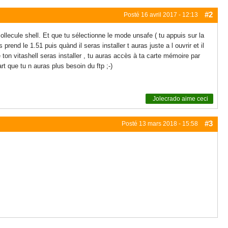
#2
Posté
16 avril 2017 - 12:13
mollecule shell. Et que tu sélectionne le mode unsafe ( tu appuis sur la
rend le 1.51 puis quànd il seras installer t auras juste a l ouvrir et il
 que ton vitashell seras installer , tu auras accès à ta carte mémoire par
rt que tu n auras plus besoin du ftp ;-)
Jolecrado
aime ceci
#3
Posté
13 mars 2018 - 15:58