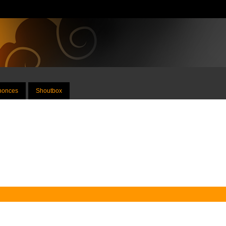
nnonces
Shoutbox