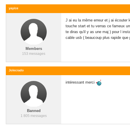
yayice
J ai eu la même erreur et j ai écouter 
touche start et tu verras ce fameux unsa
te diras qu'il y as une maj ) pour l inst
cable usb ( beaucoup plus rapide que pa
Members
153 messages
Jolecrado
intéressant merci
Banned
1 805 messages