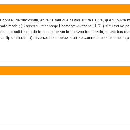
le conseil de blackbrain, en fait il faut que tu vas sur ta Psvita, que tu ouvre 
fe mode ;-) ) apres tu telecharge l homebrew vitashell 1.61 ( si tu trouve pas p
aller il te suffit juste de te connecter via le ftp avec ton filezilla, et une fois
r ftp d ailleurs ;-)) tu verras l homebrew s utilise comme mollecule shell a pa