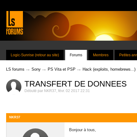
Logic-Sunrise (retour au site)
Forums
Membres
Petites a
→
→
→
LS forums
Sony
PS Vita et PSP
Hack (exploits, homebrews...)
TRANSFERT DE DONNEES
Débuté par
NKR37
,
févr. 02 2017 22:31
NKR37
Bonjour à tous,