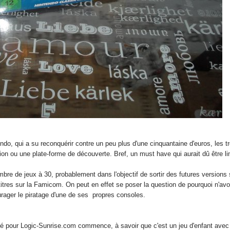
ndo, qui a su reconquérir contre un peu plus d'une cinquantaine d'euros, les t
on ou une plate-forme de découverte. Bref, un must have qui aurait dû être l
mbre de jeux à 30, probablement dans l'objectif de sortir des futures versions
res sur la Famicom. On peut en effet se poser la question de pourquoi n'avoir 
rager le piratage d'une de ses propres consoles.
 taillé pour Logic-Sunrise.com commence, à savoir que c'est un jeu d'enfant ave