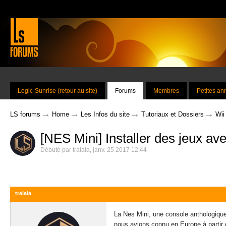
Logic-Sunrise (retour au site)
Forums
Membres
Petites a
→
→
→
→
LS forums
Home
Les Infos du site
Tutoriaux et Dossiers
Wii
[NES Mini] Installer des jeux av
Débuté par
tralala
,
janv. 25 2017 12:44
tralala
La Nes Mini, une console anthologique 
nous avions connu en Europe à partir 