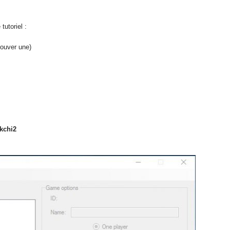
 tutoriel :
rouver une)
akchi2