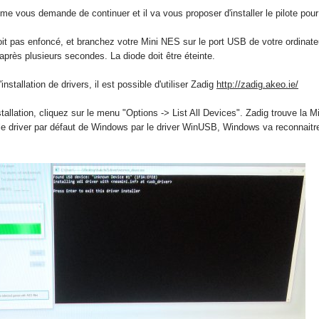
me vous demande de continuer et il va vous proposer d'installer le pilote pou
oit pas enfoncé, et branchez votre Mini NES sur le port USB de votre ordinat
près plusieurs secondes. La diode doit être éteinte.
stallation de drivers, il est possible d'utiliser Zadig
http://zadig.akeo.ie/
stallation, cliquez sur le menu "Options -> List All Devices". Zadig trouve l
r le driver par défaut de Windows par le driver WinUSB, Windows va reconnaitr