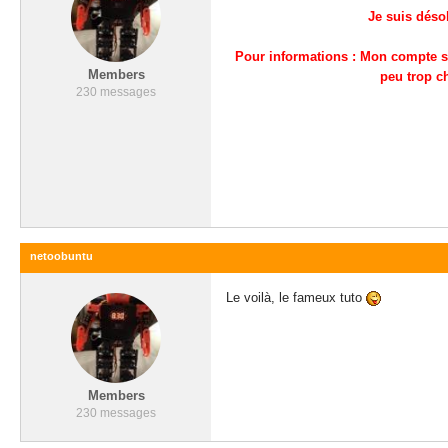
Je suis désol
Pour informations : Mon compte s'
Members
peu trop ch
230 messages
netoobuntu
Le voilà, le fameux tuto
Members
230 messages