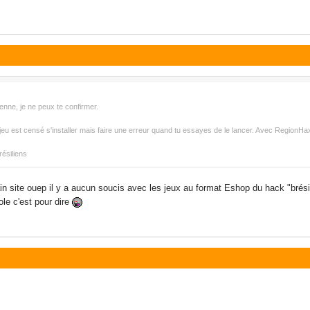
ienne, je ne peux te confirmer.
u est censé s'installer mais faire une erreur quand tu essayes de le lancer. Avec RegionHax i
résiliens
in site ouep il y a aucun soucis avec les jeux au format Eshop du hack "brésil
le c'est pour dire