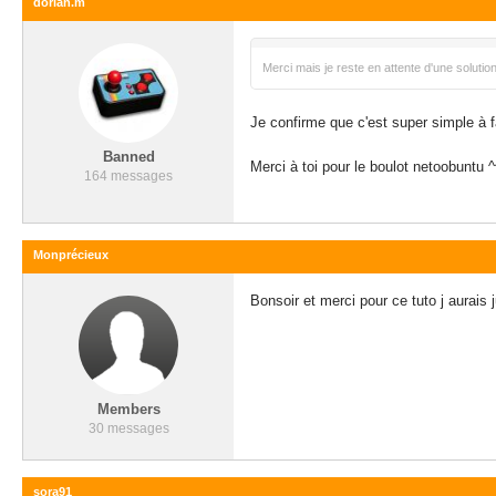
dorian.m
Merci mais je reste en attente d'une soluti
Je confirme que c'est super simple à f
Banned
Merci à toi pour le boulot netoobuntu ^
164 messages
Monprécieux
Bonsoir et merci pour ce tuto j aurais j
Members
30 messages
sora91