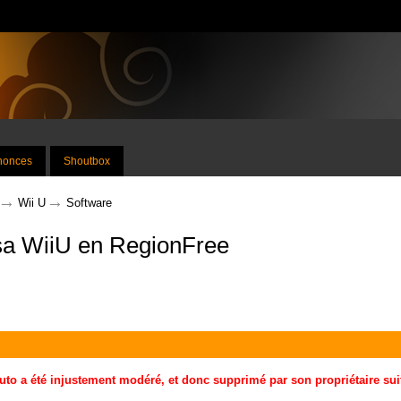
nnonces
Shoutbox
→
→
Wii U
Software
sa WiiU en RegionFree
uto a été injustement modéré, et donc supprimé par son propriétaire suit