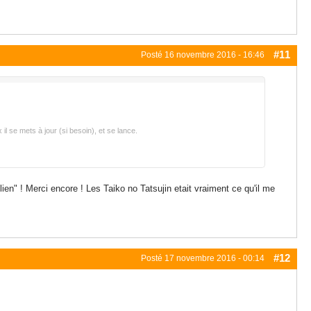
#11
Posté
16 novembre 2016 - 16:46
l se mets à jour (si besoin), et se lance.
ien" ! Merci encore ! Les Taiko no Tatsujin etait vraiment ce qu'il me
#12
Posté
17 novembre 2016 - 00:14