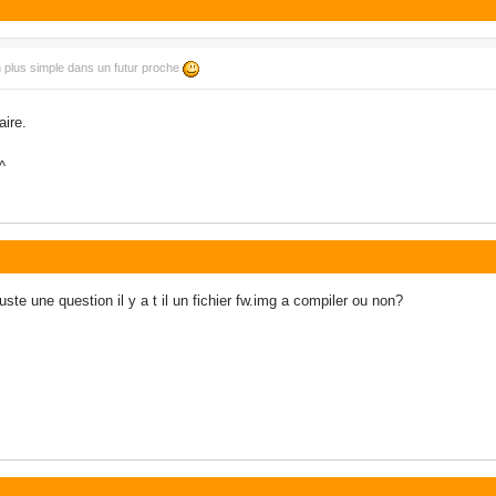
on plus simple dans un futur proche
aire.
^
uste une question il y a t il un fichier fw.img a compiler ou non?