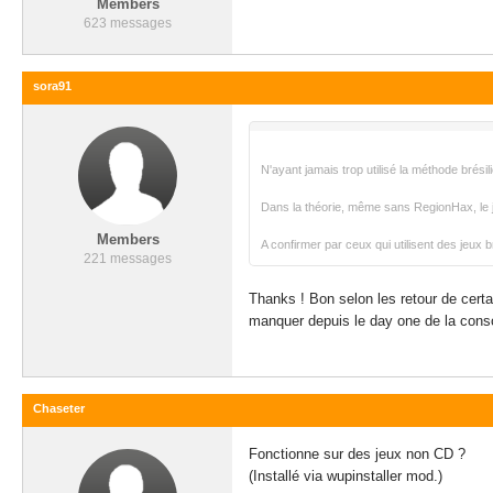
Members
623 messages
sora91
N'ayant jamais trop utilisé la méthode brésil
Dans la théorie, même sans RegionHax, le je
Members
A confirmer par ceux qui utilisent des jeux b
221 messages
Thanks ! Bon selon les retour de certa
manquer depuis le day one de la conso
Chaseter
Fonctionne sur des jeux non CD ?
(Installé via wupinstaller mod.)