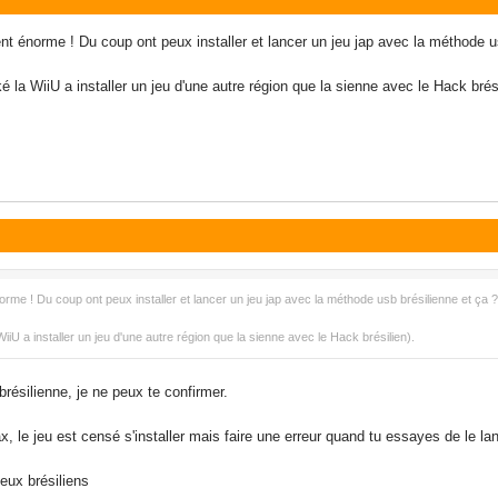
ment énorme ! Du coup ont peux installer et lancer un jeu jap avec la méthode u
é la WiiU a installer un jeu d'une autre région que la sienne avec le Hack brési
norme ! Du coup ont peux installer et lancer un jeu jap avec la méthode usb brésilienne et ça ?
iiU a installer un jeu d'une autre région que la sienne avec le Hack brésilien).
brésilienne, je ne peux te confirmer.
le jeu est censé s'installer mais faire une erreur quand tu essayes de le lan
jeux brésiliens