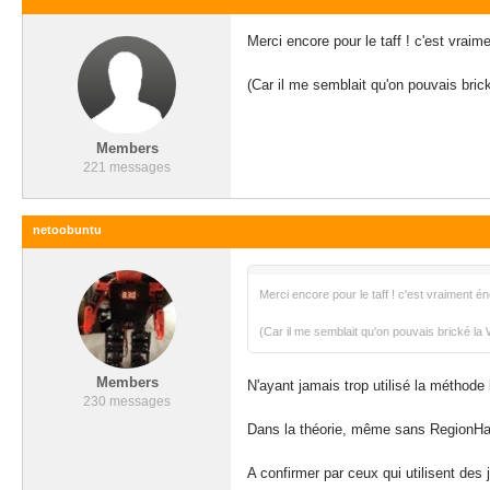
Merci encore pour le taff ! c'est vrai
(Car il me semblait qu'on pouvais brick
Members
221 messages
netoobuntu
Merci encore pour le taff ! c'est vraiment é
(Car il me semblait qu'on pouvais brické la W
Members
N'ayant jamais trop utilisé la méthode 
230 messages
Dans la théorie, même sans RegionHax, 
A confirmer par ceux qui utilisent des 