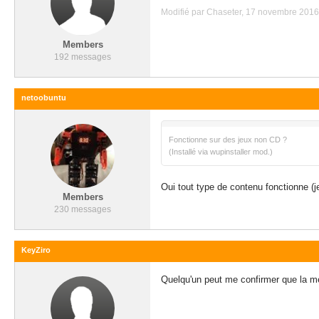
Modifié par Chaseter, 17 novembre 2016 
Members
192 messages
netoobuntu
Fonctionne sur des jeux non CD ?
(Installé via wupinstaller mod.)
Oui tout type de contenu fonctionne (je
Members
230 messages
KeyZiro
Quelqu'un peut me confirmer que la mé