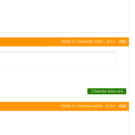
#13
Posté
17 novembre 2016 - 15:14
Chaseter
aime ceci
#14
Posté
17 novembre 2016 - 20:18