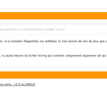
ne question il y a t il un fichier fw.img a compiler ou non?
 si tu installes RegionHax sur redNand, tu n'as besoin de rien de plus que ce
, tu auras besoin du fichier fw.img qui contiens uniquement wupserver (et qui
mp.net/a...v1-0-zip.69012/