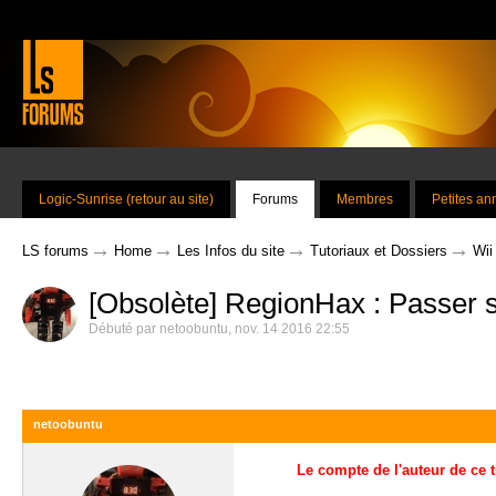
Logic-Sunrise (retour au site)
Forums
Membres
Petites a
→
→
→
→
LS forums
Home
Les Infos du site
Tutoriaux et Dossiers
Wii
[Obsolète] RegionHax : Passer 
Débuté par
netoobuntu
,
nov. 14 2016 22:55
netoobuntu
Le compte de l'auteur de ce t