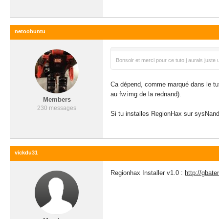
netoobuntu
Bonsoir et merci pour ce tuto j aurais juste u
Ca dépend, comme marqué dans le tuto,
au fw.img de la rednand).
Members
230 messages
Si tu installes RegionHax sur sysNand
vickdu31
Regionhax Installer v1.0 :
http://gbate