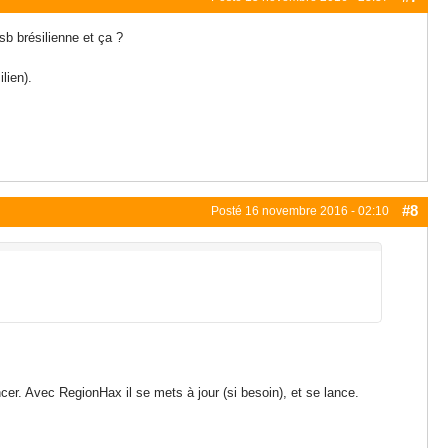
sb brésilienne et ça ?
lien).
#8
Posté
16 novembre 2016 - 02:10
cer. Avec RegionHax il se mets à jour (si besoin), et se lance.