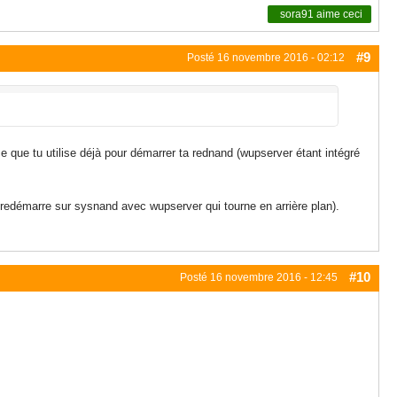
sora91
aime ceci
#9
Posté
16 novembre 2016 - 02:12
 que tu utilise déjà pour démarrer ta rednand (wupserver étant intégré
 redémarre sur sysnand avec wupserver qui tourne en arrière plan).
#10
Posté
16 novembre 2016 - 12:45