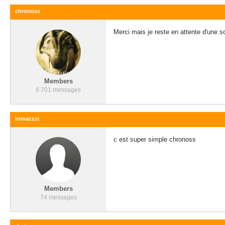
chronoss
Merci mais je reste en attente d'une s
Members
6 701 messages
tomazzzi
c est super simple chronoss
Members
74 messages