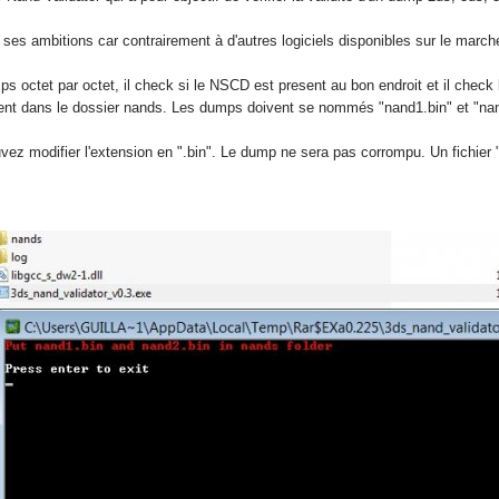
 ses ambitions car contrairement à d'autres logiciels disponibles sur le marché
s octet par octet, il check si le NSCD est present au bon endroit et il check 
ient dans le dossier nands. Les dumps doivent se nommés "nand1.bin" et "nan
z modifier l'extension en ".bin". Le dump ne sera pas corrompu. Un fichier "l