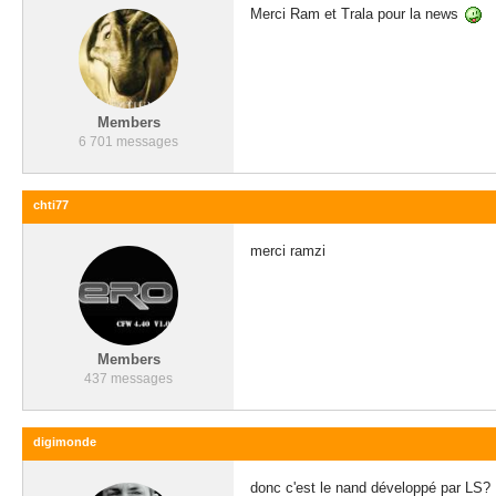
Merci Ram et Trala pour la news
Members
6 701 messages
chti77
merci ramzi
Members
437 messages
digimonde
donc c'est le nand développé par LS?