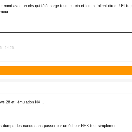
er nand avec un cfw qui télécharge tous les cia et les installent direct ! Et t
meur !
6 - 14:26.
ows 28 et l’émulation NX...
 les dumps des nands sans passer par un éditeur HEX tout simplement.