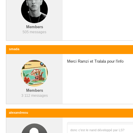
Members
505 messages
smada
Merci Ramzi et Tralala pour l'info
Members
3 112 messages
alexandreou
donc c'est le nand développé par LS?