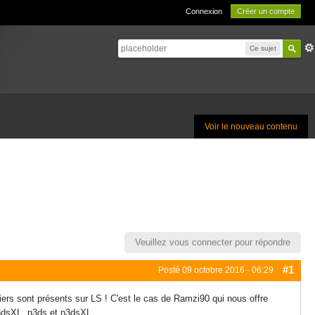
Connexion
Créer un compte
Ce sujet
Voir le nouveau contenu
Veuillez vous connecter pour répondre
#1
Posté
09 octobre 2016 - 06:29
ers sont présents sur LS ! C'est le cas de Ramzi90 qui nous offre
, 3dsXL, n3ds et n3dsXL.