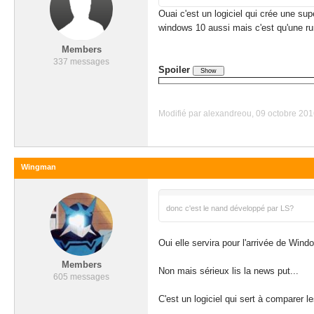
Ouai c'est un logiciel qui crée une sup
windows 10 aussi mais c'est qu'une ru
Members
337 messages
Spoiler
Modifié par alexandreou, 09 octobre 201
Wingman
donc c'est le nand développé par LS?
Oui elle servira pour l'arrivée de Wind
Members
Non mais sérieux lis la news put...
605 messages
C'est un logiciel qui sert à comparer