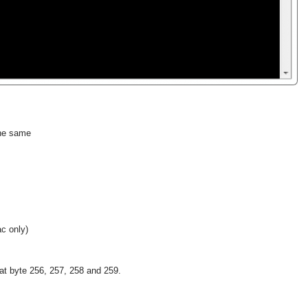
the same
c only)
at byte 256, 257, 258 and 259.