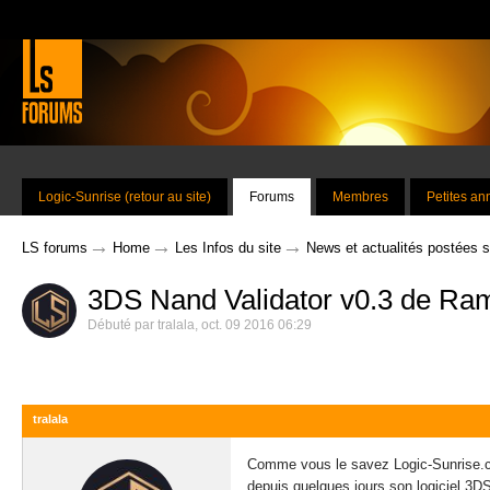
Logic-Sunrise (retour au site)
Forums
Membres
Petites a
→
→
→
LS forums
Home
Les Infos du site
News et actualités postées 
3DS Nand Validator v0.3 de Ram
Débuté par
tralala
,
oct. 09 2016 06:29
tralala
Comme vous le savez Logic-Sunrise.com
depuis quelques jours son logiciel 3DS