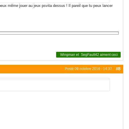
u peux même jouer au jeux psvita dessus ! Il pareil que tu peux lancer
Wingman
et
SegFault42
aiment ceci
#8
Posté
09 octobre 2016 - 14:37