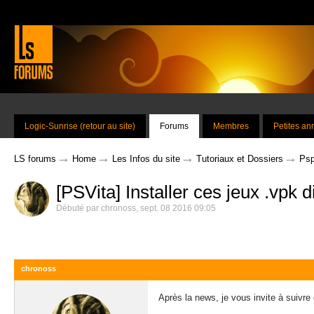
Logic-Sunrise (retour au site)
Forums
Membres
Petites a
→
→
→
→
LS forums
Home
Les Infos du site
Tutoriaux et Dossiers
Ps
[PSVita] Installer ces jeux .vpk
Débuté par
chronoss
,
sept. 08 2016 09:05
chronoss
Après la news, je vous invite à suivre