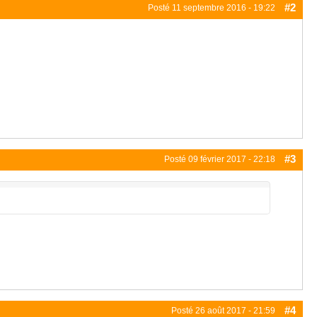
#2
Posté
11 septembre 2016 - 19:22
#3
Posté
09 février 2017 - 22:18
#4
Posté
26 août 2017 - 21:59