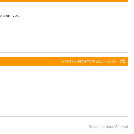
ment en .vpk
#5
Posté
08 septembre 2017 - 10:20
Retourner dans Général