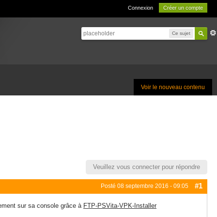
Connexion
Créer un compte
Ce sujet
Voir le nouveau contenu
Veuillez vous connecter pour répondre
#1
Posté
08 septembre 2016 - 09:05
ctement sur sa console grâce à
FTP-PSVita-VPK-Installer