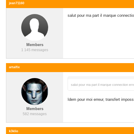
jean71160
salut pour ma part il marque connecti
Members
1 145 messages
artaifix
salut pour ma part il marque connection er
Idem pour moi erreur, transfert imposs
Members
582 messages
k3klio