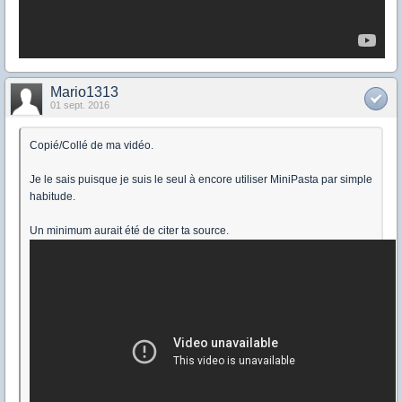
Mario1313
01 sept. 2016
Copié/Collé de ma vidéo.
Je le sais puisque je suis le seul à encore utiliser MiniPasta par simple
habitude.
Un minimum aurait été de citer ta source.