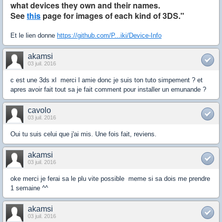
what devices they own and their names.
See
this
page for images of each kind of 3DS."
Et le lien donne
https://github.com/P...iki/Device-Info
akamsi
03 juil. 2016
c est une 3ds xl merci l amie donc je suis ton tuto simpement ? et
apres avoir fait tout sa je fait comment pour installer un emunande ?
cavolo
03 juil. 2016
Oui tu suis celui que j'ai mis. Une fois fait, reviens.
akamsi
03 juil. 2016
oke merci je ferai sa le plu vite possible meme si sa dois me prendre
1 semaine ^^
akamsi
03 juil. 2016