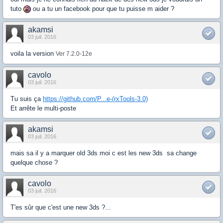
tuto
ou a tu un facebook pour que tu puisse m aider ?
akamsi
03 juil. 2016
voila la version
Ver 7.2.0-12e
cavolo
03 juil. 2016
Tu suis ça
https://github.com/P...e-(rxTools-3.0)
Et arrête le multi-poste
akamsi
03 juil. 2016
mais sa il y a marquer old 3ds moi c est les new 3ds sa change
quelque chose ?
cavolo
03 juil. 2016
T'es sûr que c'est une new 3ds ?...