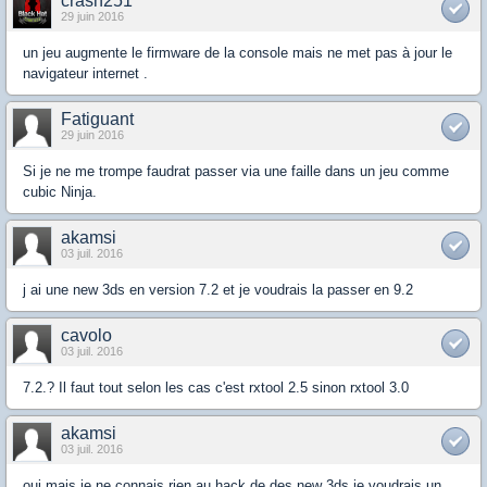
crash251
29 juin 2016
un jeu augmente le firmware de la console mais ne met pas à jour le
navigateur internet .
Fatiguant
29 juin 2016
Si je ne me trompe faudrat passer via une faille dans un jeu comme
cubic Ninja.
akamsi
03 juil. 2016
j ai une new 3ds en version 7.2 et je voudrais la passer en 9.2
cavolo
03 juil. 2016
7.2.? Il faut tout selon les cas c'est rxtool 2.5 sinon rxtool 3.0
akamsi
03 juil. 2016
oui mais je ne connais rien au hack de des new 3ds je voudrais un