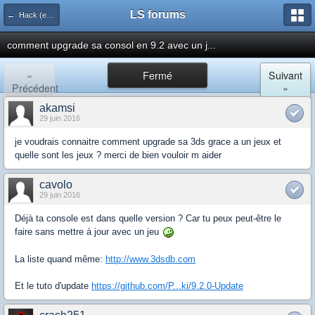
LS forums
← Hack (exploits, homebrews...)
comment upgrade sa consol en 9.2 avec un j...
«
Fermé
Suivant
Précédent
»
akamsi
29 juin 2016
je voudrais connaitre comment upgrade sa 3ds grace a un jeux et
quelle sont les jeux ? merci de bien vouloir m aider
cavolo
29 juin 2016
Déjà ta console est dans quelle version ? Car tu peux peut-être le
faire sans mettre à jour avec un jeu
La liste quand même:
http://www.3dsdb.com
Et le tuto d'update
https://github.com/P...ki/9.2.0-Update