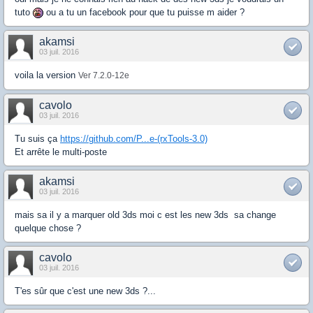
tuto
ou a tu un facebook pour que tu puisse m aider ?
akamsi
03 juil. 2016
voila la version
Ver 7.2.0-12e
cavolo
03 juil. 2016
Tu suis ça
https://github.com/P...e-(rxTools-3.0)
Et arrête le multi-poste
akamsi
03 juil. 2016
mais sa il y a marquer old 3ds moi c est les new 3ds sa change
quelque chose ?
cavolo
03 juil. 2016
T'es sûr que c'est une new 3ds ?...