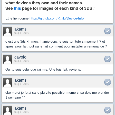
what devices they own and their names.
See
this
page for images of each kind of 3DS."
Et le lien donne
https://github.com/P...iki/Device-Info
akamsi
03 juil. 2016
c est une 3ds xl merci l amie donc je suis ton tuto simpement ? et
apres avoir fait tout sa je fait comment pour installer un emunande ?
cavolo
03 juil. 2016
Oui tu suis celui que j'ai mis. Une fois fait, reviens.
akamsi
03 juil. 2016
oke merci je ferai sa le plu vite possible meme si sa dois me prendre
1 semaine ^^
akamsi
03 juil. 2016