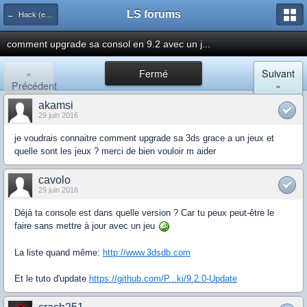
LS forums
← Hack (exploits, homebrews...)
comment upgrade sa consol en 9.2 avec un j...
«
Fermé
Suivant
Précédent
»
akamsi
29 juin 2016
je voudrais connaitre comment upgrade sa 3ds grace a un jeux et
quelle sont les jeux ? merci de bien vouloir m aider
cavolo
29 juin 2016
Déjà ta console est dans quelle version ? Car tu peux peut-être le
faire sans mettre à jour avec un jeu
La liste quand même:
http://www.3dsdb.com
Et le tuto d'update
https://github.com/P...ki/9.2.0-Update