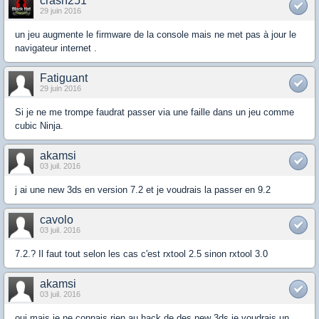
crash251
29 juin 2016
un jeu augmente le firmware de la console mais ne met pas à jour le
navigateur internet .
Fatiguant
29 juin 2016
Si je ne me trompe faudrat passer via une faille dans un jeu comme
cubic Ninja.
akamsi
03 juil. 2016
j ai une new 3ds en version 7.2 et je voudrais la passer en 9.2
cavolo
03 juil. 2016
7.2.? Il faut tout selon les cas c'est rxtool 2.5 sinon rxtool 3.0
akamsi
03 juil. 2016
oui mais je ne connais rien au hack de des new 3ds je voudrais un