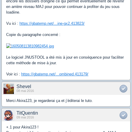
encore les dossiers d'origine ce qui permet éventuellement de revenir
en arrière niveau MAJ pour pouvoir continuer à profiter du jeu sous
loadiine.
Vu ici :
https://gbatemp.net/...ine-gx2.413823/
Copie du paragraphe concerné :
Le logiciel JNUSTOOL a été mis à jour en conséquence pour faciliter
cette méthode de mise à jour.
Voir ici :
https://gbatemp.net/...ombined.413179/
Shevel
08 mai 2016
Merci Akira123, je regarderai ça et j’éditerai le tuto.
TitQuentin
09 mai 2016
+.1 pour Akira123 !