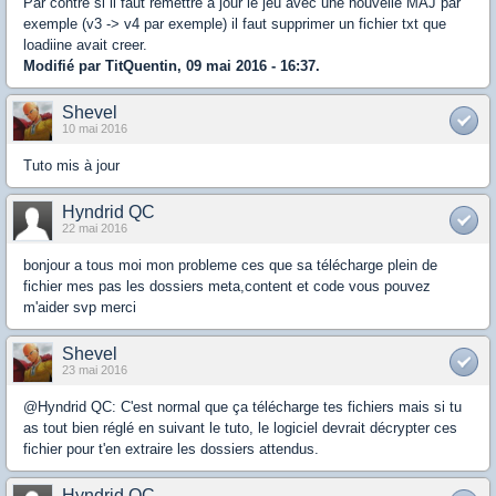
Par contre si il faut remettre a jour le jeu avec une nouvelle MAJ par
exemple (v3 -> v4 par exemple) il faut supprimer un fichier txt que
loadiine avait creer.
Modifié par TitQuentin, 09 mai 2016 - 16:37.
Shevel
10 mai 2016
Tuto mis à jour
Hyndrid QC
22 mai 2016
bonjour a tous moi mon probleme ces que sa télécharge plein de
fichier mes pas les dossiers meta,content et code vous pouvez
m'aider svp merci
Shevel
23 mai 2016
@Hyndrid QC: C'est normal que ça télécharge tes fichiers mais si tu
as tout bien réglé en suivant le tuto, le logiciel devrait décrypter ces
fichier pour t'en extraire les dossiers attendus.
Hyndrid QC