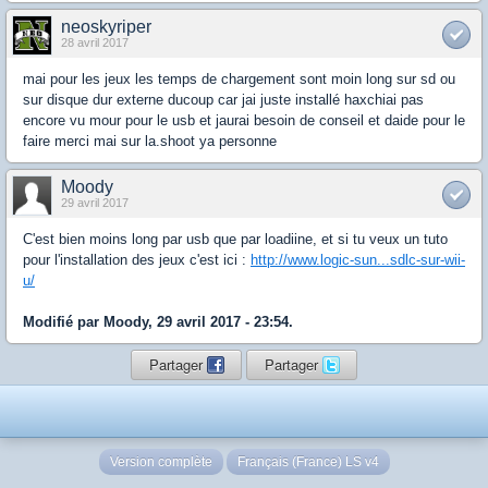
neoskyriper
28 avril 2017
mai pour les jeux les temps de chargement sont moin long sur sd ou
sur disque dur externe ducoup car jai juste installé haxchiai pas
encore vu mour pour le usb et jaurai besoin de conseil et daide pour le
faire merci mai sur la.shoot ya personne
Moody
29 avril 2017
C'est bien moins long par usb que par loadiine, et si tu veux un tuto
pour l'installation des jeux c'est ici :
http://www.logic-sun...sdlc-sur-wii-
u/
Modifié par Moody, 29 avril 2017 - 23:54.
Partager
Partager
Version complète
Français (France) LS v4