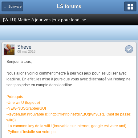
LS forums
← Software
[WII U] Mettre à jour vos jeux pour loadiine
Shevel
08 mai 2016
Bonjour à tous,
Nous allons voir ici comment mettre à jour vos jeux pour les utiliser avec
loadiine. En effet, les mise à jours que vous avez téléchargé via l'eshop ne
sont pas prise en compte dans loadiine.
Prérequis:
-Une wii U (logique)
-NEW-NUSGrabberGUI
-keygen.bat (trouvable ici:
http://filetrip.net/dl?1fOqWhyCRD
(mot de passe:
wiiu))
-La common key de la wiiU (trouvable sur internet, google est votre ami)
-Python d'installé sur votre pc