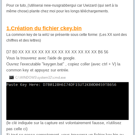
Pour ce tuto, j'utiliserai new-nusgrabbergui car Uwizard (qui sert à la
même chose) plante chez moi pour les longs téléchargements.
1.Création du fichier ckey.bin
La common key de la wiiU se présente sous cette forme: (Les XX sont des
chiffres et des lettres)
D7 B0 XX XX XX XX XX XX XX XX XX XX XX XX B6 56
Vous la trouverez avec l'aide de google.
Ouvrez l'executable "keygen.bat" , copiez coller (avec ctrl + V) la
common key et appuyez sur entrée.
(le clé indiquée sur la capture est volontairement fausse, n'utilisez
pas celle ci)
Si tout se passe correctement, vous trouverez un fichier key.bin au