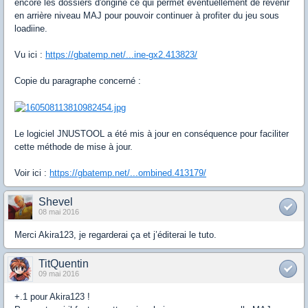
encore les dossiers d'origine ce qui permet éventuellement de revenir
en arrière niveau MAJ pour pouvoir continuer à profiter du jeu sous
loadiine.
Vu ici :
https://gbatemp.net/...ine-gx2.413823/
Copie du paragraphe concerné :
Le logiciel JNUSTOOL a été mis à jour en conséquence pour faciliter
cette méthode de mise à jour.
Voir ici :
https://gbatemp.net/...ombined.413179/
Shevel
08 mai 2016
Merci Akira123, je regarderai ça et j’éditerai le tuto.
TitQuentin
09 mai 2016
+.1 pour Akira123 !