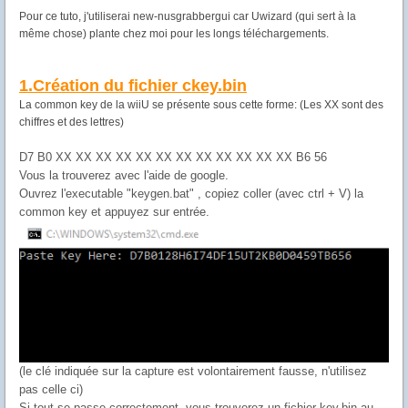
Pour ce tuto, j'utiliserai new-nusgrabbergui car Uwizard (qui sert à la
même chose) plante chez moi pour les longs téléchargements.
1.Création du fichier ckey.bin
La common key de la wiiU se présente sous cette forme: (Les XX sont des
chiffres et des lettres)
D7 B0 XX XX XX XX XX XX XX XX XX XX XX XX B6 56
Vous la trouverez avec l'aide de google.
Ouvrez l'executable "keygen.bat" , copiez coller (avec ctrl + V) la
common key et appuyez sur entrée.
(le clé indiquée sur la capture est volontairement fausse, n'utilisez
pas celle ci)
Si tout se passe correctement, vous trouverez un fichier key.bin au