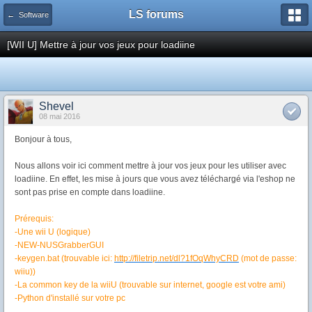
LS forums
← Software
[WII U] Mettre à jour vos jeux pour loadiine
Shevel
08 mai 2016
Bonjour à tous,
Nous allons voir ici comment mettre à jour vos jeux pour les utiliser avec
loadiine. En effet, les mise à jours que vous avez téléchargé via l'eshop ne
sont pas prise en compte dans loadiine.
Prérequis:
-Une wii U (logique)
-NEW-NUSGrabberGUI
-keygen.bat (trouvable ici:
http://filetrip.net/dl?1fOqWhyCRD
(mot de passe:
wiiu))
-La common key de la wiiU (trouvable sur internet, google est votre ami)
-Python d'installé sur votre pc