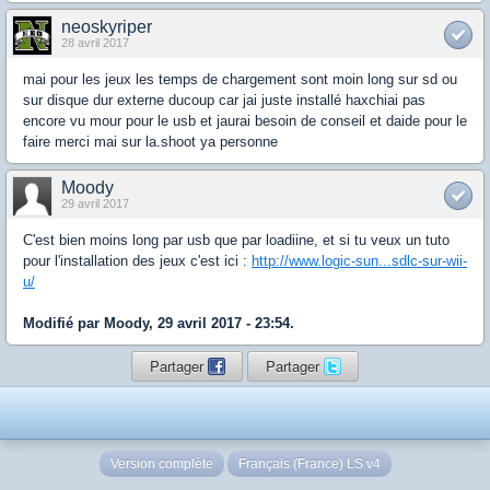
neoskyriper
28 avril 2017
mai pour les jeux les temps de chargement sont moin long sur sd ou
sur disque dur externe ducoup car jai juste installé haxchiai pas
encore vu mour pour le usb et jaurai besoin de conseil et daide pour le
faire merci mai sur la.shoot ya personne
Moody
29 avril 2017
C'est bien moins long par usb que par loadiine, et si tu veux un tuto
pour l'installation des jeux c'est ici :
http://www.logic-sun...sdlc-sur-wii-
u/
Modifié par Moody, 29 avril 2017 - 23:54.
Partager
Partager
Version complète
Français (France) LS v4