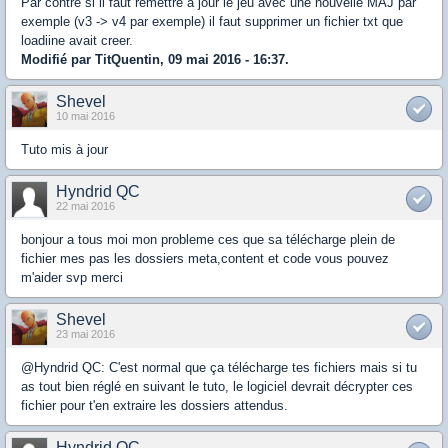
Par contre si il faut remettre a jour le jeu avec une nouvelle MAJ par
exemple (v3 -> v4 par exemple) il faut supprimer un fichier txt que
loadiine avait creer.
Modifié par TitQuentin, 09 mai 2016 - 16:37.
Shevel
10 mai 2016
Tuto mis à jour
Hyndrid QC
22 mai 2016
bonjour a tous moi mon probleme ces que sa télécharge plein de
fichier mes pas les dossiers meta,content et code vous pouvez
m'aider svp merci
Shevel
23 mai 2016
@Hyndrid QC: C'est normal que ça télécharge tes fichiers mais si tu
as tout bien réglé en suivant le tuto, le logiciel devrait décrypter ces
fichier pour t'en extraire les dossiers attendus.
Hyndrid QC