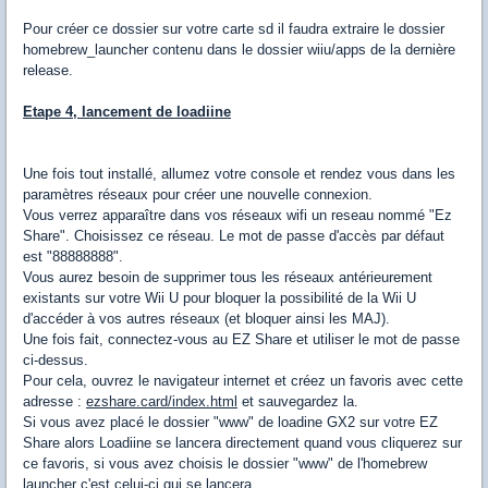
Pour créer ce dossier sur votre carte sd il faudra extraire le dossier
homebrew_launcher contenu dans le dossier wiiu/apps de la dernière
release.
Etape 4, lancement de loadiine
Une fois tout installé, allumez votre console et rendez vous dans les
paramètres réseaux pour créer une nouvelle connexion.
Vous verrez
apparaître dans
vos
réseaux wifi
un reseau nommé "
Ez
Share
"
.
Choisissez ce réseau.
Le mot de passe
d'accès
par défaut
est "
88888888
"
.
Vous aurez besoin de
supprimer tous les
réseaux antérieurement
existants
sur votre
Wii
U
pour bloquer la
possibilité
de la Wii
U
d'accéder à
vos
autres réseaux
(et bloquer ainsi les MAJ).
Une fois
fait,
connectez-vous au
EZ Share
et utiliser
le mot de passe
ci-dessus.
Pour cela, ouvrez le navigateur internet et créez un favoris avec cette
adresse :
ezshare.card/index.html
et sauvegardez la.
Si vous avez placé le dossier "www" de loadine GX2 sur votre EZ
Share alors Loadiine se lancera directement quand vous cliquerez sur
ce favoris, si vous avez choisis le dossier "www" de l'homebrew
launcher c'est celui-ci qui se lancera.