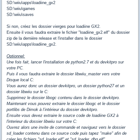
SD:\wiiu\apps\loadiine_gx2
SD:\wiiu\games
SD:\wiiu\saves
Si non, créez les dossier vierges pour loadiine GX2.
Ensuite il vous faudra extraire le fichier "loadiine_gx2.elf" du dossier
zip de la dernière release et l'installer dans le dossier
SD:\wiiu\apps\loadiine_gx2.
Optionnel:
Une fois fait, lancer l'installation de python2.7 et du devkitpro sur
votre PC.
Puis il vous faudra extraire le dossier libwiiu_master vers votre
Disque local C:
Vous aurez donc un dossier devkitpro, un dossier python27 et un
dossier libwiiu sur le C:
Supprimez le dossier libogc contenu dans le dossier devkitpro.
Maintenant vous pouvez extraire le dossier libogc et le dossier
portlibs de Dimok à l’intérieur du dossier devkitpro.
Ensuite vous devez extraire le source code de loadiine GX2 à
l'interieur du dossier libwiiu sur votre C:
Ouvrez alors une invite de commande et naviguez vers le dossier
sd_loader contenu dans ce source code puis tapez "make" afin de
créer les fichiers "sd_loader.elf" et "sd_loader_dbg.elf".