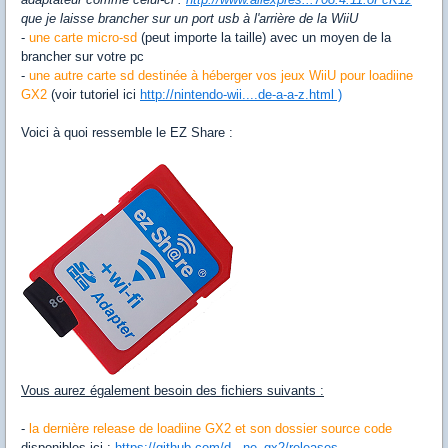
que je laisse brancher sur un port usb à l'arrière de la WiiU
-
une carte micro-sd
(peut importe la taille) avec un moyen de la
brancher sur votre pc
-
une autre carte sd destinée à héberger vos jeux WiiU pour loadiine
GX2
(voir tutoriel ici
http://nintendo-wii....de-a-a-z.html )
Voici à quoi ressemble le EZ Share :
Vous aurez également besoin des fichiers suivants :
-
la dernière release de loadiine GX2 et son dossier source code
disponibles ici :
https://github.com/d...ne_gx2/releases