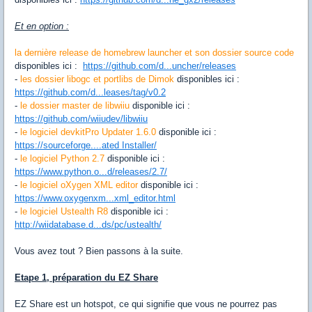
Et en option :
la dernière release de homebrew launcher et son dossier source code
disponibles ici :
https://github.com/d...uncher/releases
-
les dossier libogc et portlibs de Dimok
disponibles ici :
https://github.com/d...leases/tag/v0.2
-
le dossier master de libwiiu
disponible ici :
https://github.com/wiiudev/libwiiu
-
le logiciel devkitPro Updater 1.6.0
disponible ici :
https://sourceforge....ated Installer/
-
le logiciel Python 2.7
disponible ici :
https://www.python.o...d/releases/2.7/
-
le logiciel oXygen XML editor
disponible ici :
https://www.oxygenxm...xml_editor.html
-
le logiciel Ustealth R8
disponible ici :
http://wiidatabase.d...ds/pc/ustealth/
Vous avez tout ? Bien passons à la suite.
Etape 1, préparation du EZ Share
EZ
Share est un
hotspot
, ce qui signifie
que vous
ne pourrez pas