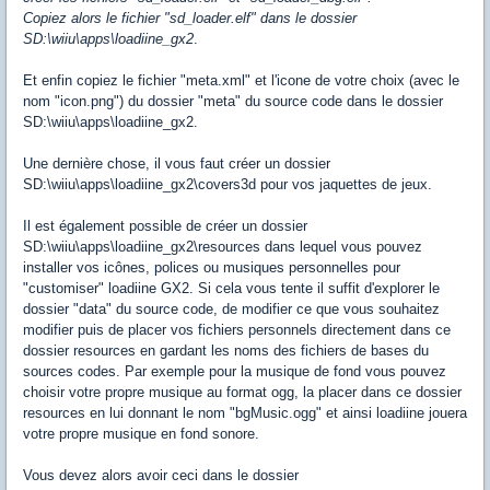
Copiez alors le fichier "sd_loader.elf" dans le dossier
SD:\wiiu\apps\loadiine_gx2
.
Et enfin copiez le fichier "meta.xml" et l'icone de votre choix (avec le
nom "icon.png") du dossier "meta" du source code dans le dossier
SD:\wiiu\apps\loadiine_gx2.
Une dernière chose, il vous faut créer un dossier
SD:\wiiu\apps\loadiine_gx2\covers3d pour vos jaquettes de jeux.
Il est également possible de créer un dossier
SD:\wiiu\apps\loadiine_gx2\resources dans lequel vous pouvez
installer vos icônes, polices ou musiques personnelles pour
"customiser" loadiine GX2. Si cela vous tente il suffit d'explorer le
dossier "data" du source code, de modifier ce que vous souhaitez
modifier puis de placer vos fichiers personnels directement dans ce
dossier resources en gardant les noms des fichiers de bases du
sources codes. Par exemple pour la musique de fond vous pouvez
choisir votre propre musique au format ogg, la placer dans ce dossier
resources en lui donnant le nom "bgMusic.ogg" et ainsi loadiine jouera
votre propre musique en fond sonore.
Vous devez alors avoir ceci dans le dossier