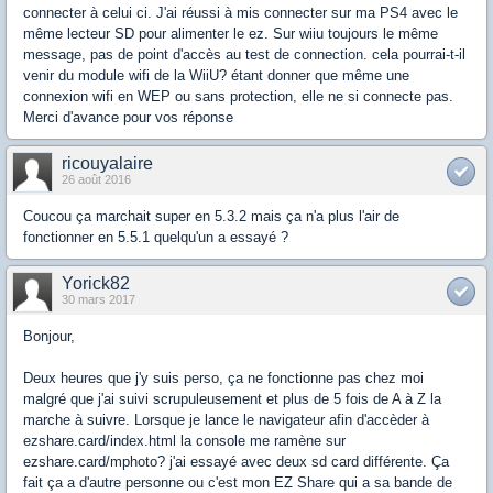
connecter à celui ci. J'ai réussi à mis connecter sur ma PS4 avec le
même lecteur SD pour alimenter le ez. Sur wiiu toujours le même
message, pas de point d'accès au test de connection. cela pourrai-t-il
venir du module wifi de la WiiU? étant donner que même une
connexion wifi en WEP ou sans protection, elle ne si connecte pas.
Merci d'avance pour vos réponse
ricouyalaire
26 août 2016
Coucou ça marchait super en 5.3.2 mais ça n'a plus l'air de
fonctionner en 5.5.1 quelqu'un a essayé ?
Yorick82
30 mars 2017
Bonjour,
Deux heures que j'y suis perso, ça ne fonctionne pas chez moi
malgré que j'ai suivi scrupuleusement et plus de 5 fois de A à Z la
marche à suivre. Lorsque je lance le navigateur afin d'accèder à
ezshare.card/index.html la console me ramène sur
ezshare.card/mphoto? j'ai essayé avec deux sd card différente. Ça
fait ça a d'autre personne ou c'est mon EZ Share qui a sa bande de