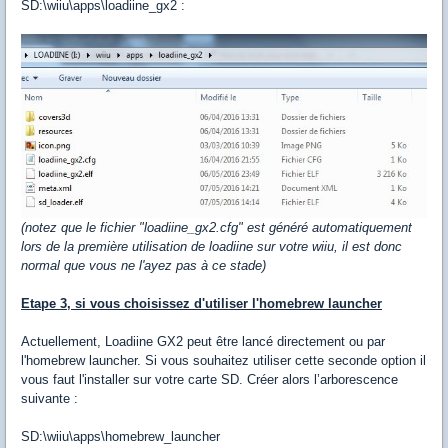
SD:\wiiu\apps\loadiine_gx2 :
(notez que le fichier "loadiine_gx2.cfg" est généré automatiquement
lors de la première utilisation de loadiine sur votre wiiu, il est donc
normal que vous ne l'ayez pas à ce stade)
Etape 3, si vous choisissez d'utiliser l'homebrew launcher
Actuellement, Loadiine GX2 peut être lancé directement ou par
l'homebrew launcher. Si vous souhaitez utiliser cette seconde option il
vous faut l'installer sur votre carte SD. Créer alors l’arborescence
suivante :
SD:\wiiu\apps\homebrew_launcher