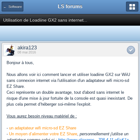
LS forums
← Software
Utilisation de Loadiine GX2 sans internet...
akira123
08 mai 2016
Bonjour à tous,
Nous allons voir ici comment lancer et utiliser loadiine GX2 sur WiiU
sans connexion internet via l'utilisation d'un adaptateur wifi micro-sd
EZ Share.
Ceci représente un double avantage, tout d'abord sans internet le
risque d'une mise à jour fortuite de la console est quasi inexistant. De
plus cela permet d’héberger soi-même l'exploit.
Vous aurez besoin niveau matériel de :
-
un adaptateur wifi micro-sd EZ Share
-
Un moyen d’alimenter votre EZ Share
,
personnellement j'utilise un
adaptateur comme celui-ci :
http://www.aliexpres...708.4.11.oFcK1z