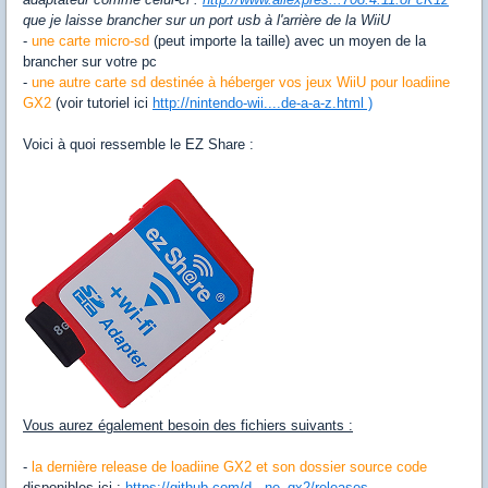
que je laisse brancher sur un port usb à l'arrière de la WiiU
-
une carte micro-sd
(peut importe la taille) avec un moyen de la
brancher sur votre pc
-
une autre carte sd destinée à héberger vos jeux WiiU pour loadiine
GX2
(voir tutoriel ici
http://nintendo-wii....de-a-a-z.html )
Voici à quoi ressemble le EZ Share :
Vous aurez également besoin des fichiers suivants :
-
la dernière release de loadiine GX2 et son dossier source code
disponibles ici :
https://github.com/d...ne_gx2/releases