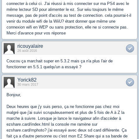
connecter à celui ci. J'ai réussi à mis connecter sur ma PS4 avec le
même lecteur SD pour alimenter le ez. Sur wiiu toujours le même
message, pas de point d'accès au test de connection. cela pourrai-t-il
venir du module wifi de la WiiU? étant donner que même une
connexion wifi en WEP ou sans protection, elle ne si connecte pas.
Merci d'avance pour vos réponse
ricouyalaire
26 août 2016
Coucou ça marchait super en 5.3.2 mais ça n'a plus l'air de
fonctionner en 5.5.1 quelqu'un a essayé ?
Yorick82
30 mars 2017
Bonjour,
Deux heures que j'y suis perso, ça ne fonctionne pas chez moi
malgré que j'ai suivi scrupuleusement et plus de 5 fois de A à Z la
marche à suivre. Lorsque je lance le navigateur afin d'accèder à
ezshare.card/index.html la console me ramène sur
ezshare.card/mphoto? j'ai essayé avec deux sd card différente. Ça
fait ça a d'autre personne ou c'est mon EZ Share qui a sa bande de