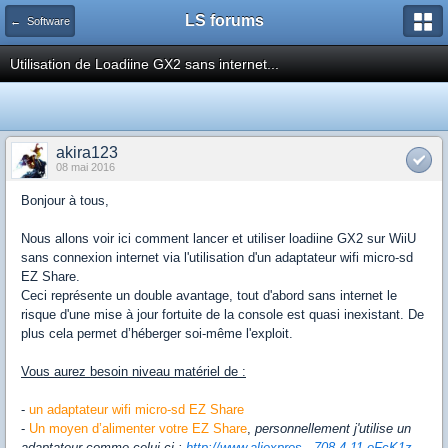
LS forums
← Software
Utilisation de Loadiine GX2 sans internet...
akira123
08 mai 2016
Bonjour à tous,
Nous allons voir ici comment lancer et utiliser loadiine GX2 sur WiiU
sans connexion internet via l'utilisation d'un adaptateur wifi micro-sd
EZ Share.
Ceci représente un double avantage, tout d'abord sans internet le
risque d'une mise à jour fortuite de la console est quasi inexistant. De
plus cela permet d’héberger soi-même l'exploit.
Vous aurez besoin niveau matériel de :
-
un adaptateur wifi micro-sd EZ Share
-
Un moyen d’alimenter votre EZ Share
,
personnellement j'utilise un
adaptateur comme celui-ci :
http://www.aliexpres...708.4.11.oFcK1z