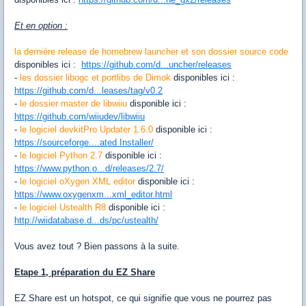
Et en option :
la dernière release de homebrew launcher et son dossier source code
disponibles ici :
https://github.com/d...uncher/releases
-
les dossier libogc et portlibs de Dimok
disponibles ici :
https://github.com/d...leases/tag/v0.2
-
le dossier master de libwiiu
disponible ici :
https://github.com/wiiudev/libwiiu
-
le logiciel devkitPro Updater 1.6.0
disponible ici :
https://sourceforge....ated Installer/
-
le logiciel Python 2.7
disponible ici :
https://www.python.o...d/releases/2.7/
-
le logiciel oXygen XML editor
disponible ici :
https://www.oxygenxm...xml_editor.html
-
le logiciel Ustealth R8
disponible ici :
http://wiidatabase.d...ds/pc/ustealth/
Vous avez tout ? Bien passons à la suite.
Etape 1, préparation du EZ Share
EZ
Share est un
hotspot
, ce qui signifie
que vous
ne pourrez pas