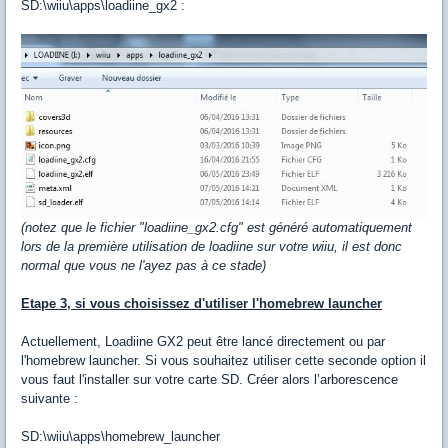
SD:\wiiu\apps\loadiine_gx2 :
(notez que le fichier "loadiine_gx2.cfg" est généré automatiquement
lors de la première utilisation de loadiine sur votre wiiu, il est donc
normal que vous ne l'ayez pas à ce stade)
Etape 3, si vous choisissez d'utiliser l'homebrew launcher
Actuellement, Loadiine GX2 peut être lancé directement ou par
l'homebrew launcher. Si vous souhaitez utiliser cette seconde option il
vous faut l'installer sur votre carte SD. Créer alors l’arborescence
suivante :
SD:\wiiu\apps\homebrew_launcher