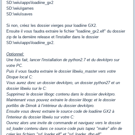
SD:\wiiu\apps\loadiine_gx2
SD:\wiiu\games
SD:\wiiu\saves
Si non, créez les dossier vierges pour loadiine GX2.
Ensuite il vous faudra extraire le fichier "loadiine_gx2.elf" du dossier
zip de la dernière release et l'installer dans le dossier
SD:\wiiu\apps\loadiine_gx2.
Optionnel:
Une fois fait, lancer l'installation de python2.7 et du devkitpro sur
votre PC.
Puis il vous faudra extraire le dossier libwiiu_master vers votre
Disque local C:
Vous aurez donc un dossier devkitpro, un dossier python27 et un
dossier libwiiu sur le C:
Supprimez le dossier libogc contenu dans le dossier devkitpro.
Maintenant vous pouvez extraire le dossier libogc et le dossier
portlibs de Dimok à l’intérieur du dossier devkitpro.
Ensuite vous devez extraire le source code de loadiine GX2 à
l'interieur du dossier libwiiu sur votre C:
Ouvrez alors une invite de commande et naviguez vers le dossier
sd_loader contenu dans ce source code puis tapez "make" afin de
créer les fichiers "sd_loader.elf" et "sd_loader_dbg.elf".