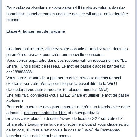
Pour créer ce dossier sur votre carte sd il faudra extraire le dossier
homebrew_launcher contenu dans le dossier wiiu/apps de la dernière
release.
Etape 4, lancement de loadiine
Une fois tout installé, allumez votre console et rendez vous dans les
paramètres réseaux pour créer une nouvelle connexion.
Vous verrez
apparaître dans
vos
réseaux wifi
un reseau nommé "
Ez
Share
"
.
Choisissez ce réseau.
Le mot de passe
d'accès
par défaut
est "
88888888
"
.
Vous aurez besoin de
supprimer tous les
réseaux antérieurement
existants
sur votre
Wii
U
pour bloquer la
possibilité
de la Wii
U
d'accéder à
vos
autres réseaux
(et bloquer ainsi les MAJ).
Une fois
fait,
connectez-vous au
EZ Share
et utiliser
le mot de passe
ci-dessus.
Pour cela, ouvrez le navigateur internet et créez un favoris avec cette
adresse :
ezshare.card/index.html
et sauvegardez la.
Si vous avez placé le dossier "www" de loadine GX2 sur votre EZ
Share alors Loadiine se lancera directement quand vous cliquerez sur
ce favoris, si vous avez choisis le dossier "www" de l'homebrew
launcher c'est celui-ci qui se lancera.