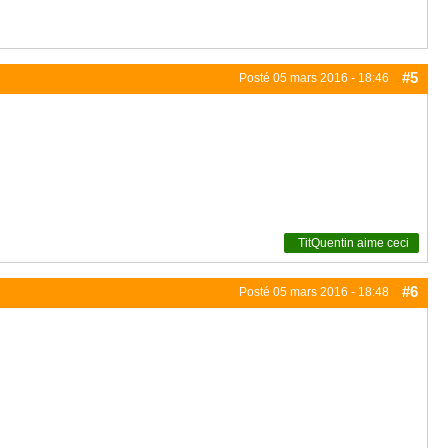
#5
Posté
05 mars 2016 - 18:46
TitQuentin
aime ceci
#6
Posté
05 mars 2016 - 18:48