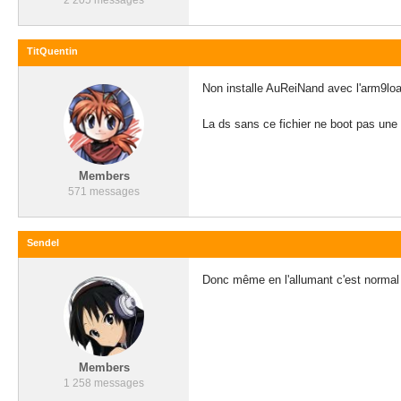
2 205 messages
TitQuentin
Non installe AuReiNand avec l'arm9loa
La ds sans ce fichier ne boot pas une 
Members
571 messages
Sendel
Donc même en l'allumant c'est normal q
Members
1 258 messages