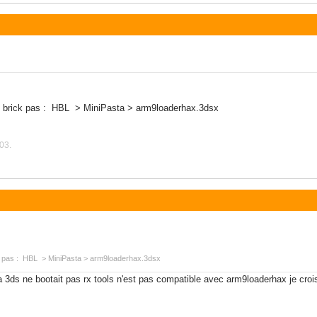
tu brick pas : HBL > MiniPasta > arm9loaderhax.3dsx
03.
ck pas : HBL > MiniPasta > arm9loaderhax.3dsx
a 3ds ne bootait pas rx tools n'est pas compatible avec arm9loaderhax je crois