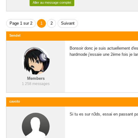
Aller au message complet
Page 1 sur 2
1
2
Suivant
Sendel
Bonsoir donc je suis actuellement d'es
hardmode j'essaie une 2ème fois je la
Members
1 258 messages
cavolo
Si tu es sur n3ds, essai en passant pa