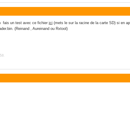
n fais un test avec ce fichier
ici
(mets le sur la racine de la carte SD) si en ap
ader.bin. (Reinand , Aureinand ou Rxtool)
58.