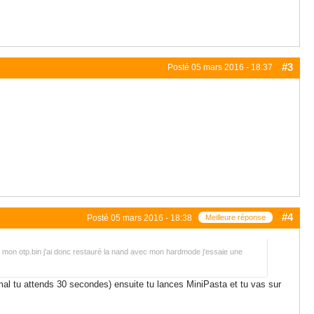
#3
Posté
05 mars 2016 - 18:37
#4
Posté
05 mars 2016 - 18:38
Meilleure réponse
en mon otp.bin j'ai donc restauré la nand avec mon hardmode j'essaie une
mal tu attends 30 secondes) ensuite tu lances MiniPasta et tu vas sur