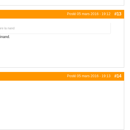
#13
Posté
05 mars 2016 - 19:12
ure la nand
einand.
#14
Posté
05 mars 2016 - 19:13