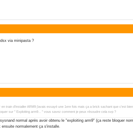
.3dsx via minipasta ?
 en train d'installer ARM9 j'avais essayé une 1ere fois mais ça a brick sachant que c'est bi
loquer sur " Exploiting arm9... " vous savez comment je peux résoudre cela svp ?
sysnand normal après avoir obtenu le "exploiting arm9" (ça reste bloquer nor
 ensuite normalement ça s'installe.