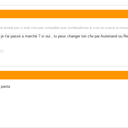
 ne bootait pas rx tools n'est pas compatible avec arm9loaderhax je crois du coup je re-resta
 je t'ai passé a marché ? si oui , tu peux changer ton cfw par Aureinand ou R
12.
i pasta