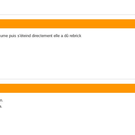
lume puis s'éteind directement elle a dû rebrick
on.
a.