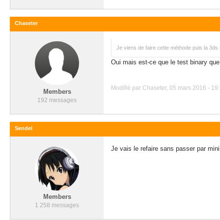
Chaseter
Je viens de faire cette méthode puis la 3ds
Oui mais est-ce que le test binary que
Modifié par Chaseter, 05 mars 2016 - 19:
Members
192 messages
Sendel
Je vais le refaire sans passer par min
Members
1 258 messages