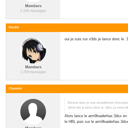
Members
2 205 messages
Sendel
oui je suis sur n3ds je lance donc le 
Members
1 258 messages
Chaseter
Bonsoir donc je suis actuellement d'essayer
2ème fois je lance donc le .3dsx ça reste b
Alors lance le arm9loaderhax.3dsx en 
le HBL puis sur le arm9loaderhax.3dsx