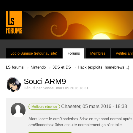
Logic-Sunrise (retour au site)
Forums
Membres
Petites a
→
→
→
LS forums
Nintendo
3DS et DS
Hack (exploits, homebrews...)
Souci ARM9
Débuté par
Sendel
,
mars 05 2016 18:31
Chaseter
,
05 mars 2016 - 18:38
Meilleure réponse
Alors lance le arm9loaderhax.3dsx en sysnand normal après av
arm9loaderhax.3dsx ensuite normalement ça s'installe.