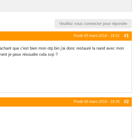
Veuillez vous connecter pour répondre
#1
Posté
05 mars 2016 - 18:31
sachant que c'est bien mon otp.bin j'ai donc restauré la nand avec mon
ment je peux résoudre cela svp ?
#2
Posté
05 mars 2016 - 18:35