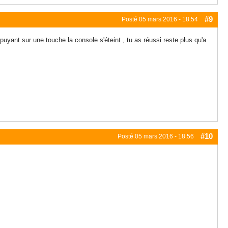
#9
Posté
05 mars 2016 - 18:54
puyant sur une touche la console s'éteint , tu as réussi reste plus qu'a
#10
Posté
05 mars 2016 - 18:56