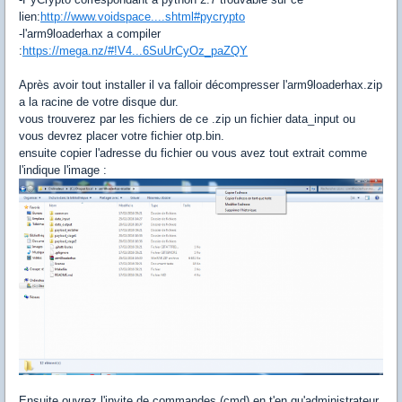
lien:
http://www.voidspace....shtml#pycrypto
-l'arm9loaderhax a compiler
:
https://mega.nz/#!V4...6SuUrCyOz_paZQY
Après avoir tout installer il va falloir décompresser l'arm9loaderhax.zip
a la racine de votre disque dur.
vous trouverez par les fichiers de ce .zip un fichier data_input ou
vous devrez placer votre fichier otp.bin.
ensuite copier l'adresse du fichier ou vous avez tout extrait comme
l'indique l'image :
Ensuite ouvrez l'invite de commandes (cmd) en t'en qu'administrateur