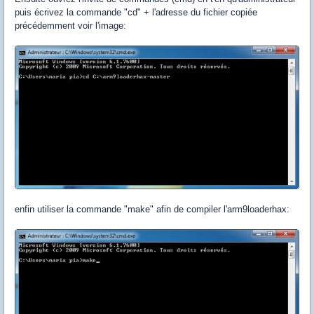
puis écrivez la commande "cd" + l'adresse du fichier copiée
précédemment voir l'image:
enfin utiliser la commande "make" afin de compiler l'arm9loaderhax: