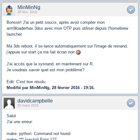
MinMinNg
28 févr. 2016
Bonsoir! J'ai un petit soucis, après avoir compiler mon
arm9loaderhax.3dsx avec mon OTP puis utiliser depuis l'homebrew
launcher.
Ma 3ds reboot, il se lance automatiquement sur l'image de reinand,
j'appuie sur start ça me fait écran noir
J'ai accés que la sysnand, en maintenant sur R.
Je voudrais savoir quel est mon problème?
Edit: C'est bon résolu.
Modifié par MinMinNg, 28 février 2016 - 19:16.
davidcampbelle
02 mars 2016
Salut
J'ai une erreur:
make: python: Command not found
make: *** [sector] Error 127