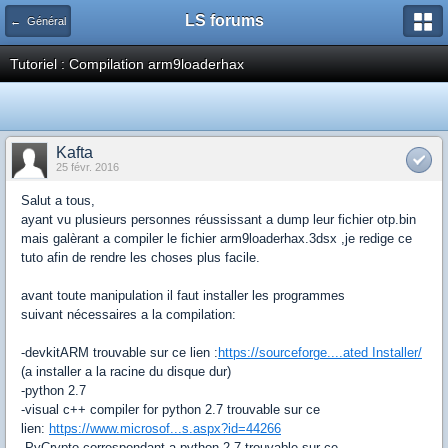
LS forums
← Général
Tutoriel : Compilation arm9loaderhax
Kafta
25 févr. 2016
Salut a tous,
ayant vu plusieurs personnes réussissant a dump leur fichier otp.bin
mais galèrant a compiler le fichier arm9loaderhax.3dsx ,je redige ce
tuto afin de rendre les choses plus facile.
avant toute manipulation il faut installer les programmes
suivant nécessaires a la compilation:
-devkitARM trouvable sur ce lien :
https://sourceforge....ated Installer/
(a installer a la racine du disque dur)
-python 2.7
-visual c++ compiler for python 2.7 trouvable sur ce
lien:
https://www.microsof...s.aspx?id=44266
-PyCrypto correspondant a python 2.7 trouvable sur ce