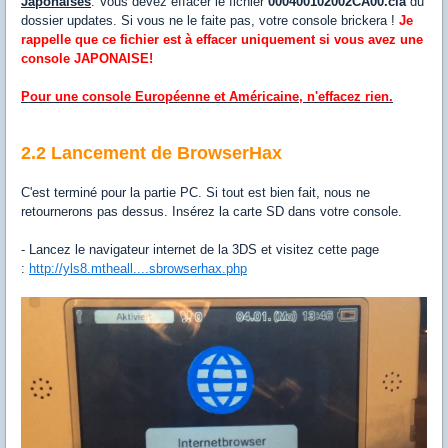
Japonaises
: Vous devez effacer le fichier
000400102002CA00.cia
du
dossier updates. Si vous ne le faite pas, votre console brickera !
Je
rappelle que ce fichier est à effacer uniquement si vous avez une
console JAPONAISE!
Pour une console Européenne et Américaine, n'effacez rien.
2.2 Lancement de BrowserHax
C'est terminé pour la partie PC. Si tout est bien fait, nous ne
retournerons pas dessus. Insérez la carte SD dans votre console.
- Lancez le navigateur internet de la 3DS et visitez cette page
:
http://yls8.mtheall....sbrowserhax.php