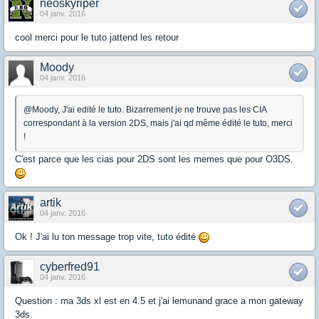
neoskyriper
04 janv. 2016
cool merci pour le tuto jattend les retour
Moody
04 janv. 2016
@Moody, J'ai edité le tuto. Bizarrement je ne trouve pas les CIA
correspondant à la version 2DS, mais j'ai qd même édité le tuto, merci
!
C'est parce que les cias pour 2DS sont les memes que pour O3DS.
artik
04 janv. 2016
Ok ! J'ai lu ton message trop vite, tuto édité
cyberfred91
04 janv. 2016
Question : ma 3ds xl est en 4.5 et j'ai lemunand grace a mon gateway
3ds.