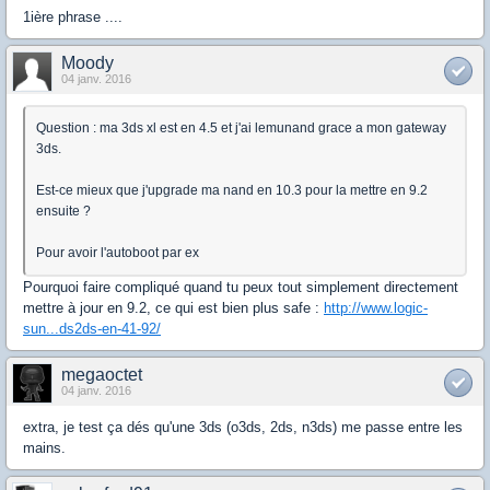
1ière phrase ....
Moody
04 janv. 2016
Question : ma 3ds xl est en 4.5 et j'ai lemunand grace a mon gateway
3ds.
Est-ce mieux que j'upgrade ma nand en 10.3 pour la mettre en 9.2
ensuite ?
Pour avoir l'autoboot par ex
Pourquoi faire compliqué quand tu peux tout simplement directement
mettre à jour en 9.2, ce qui est bien plus safe :
http://www.logic-
sun...ds2ds-en-41-92/
megaoctet
04 janv. 2016
extra, je test ça dés qu'une 3ds (o3ds, 2ds, n3ds) me passe entre les
mains.