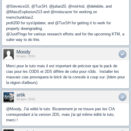
@Steveice10, @TuxSH, @julian20, @mid-kid, @delebile, and
@MassExplosion213 and @motezazer for working on
memchunkhax2.
profi200 for sysUpdater, and @TuxSH for getting it to work for
properly downgrading.
@JustPingo for various research efforts and for the upcoming KTM, a
safer way to do this.
Moody
04 janv. 2016
Merci pour le tuto mais il est important de préciser que le pack de
cias pour les O3DS et 2DS diffère de celui pour n3ds. Installer les
mauvais cias provoquera le brick de la console à coup sur. (Idem pour
la région d'ailleurs)
artik
04 janv. 2016
@Moody, J'ai edité le tuto. Bizarrement je ne trouve pas les CIA
correspondant à la version 2DS, mais j'ai qd même édité le tuto,
merci !