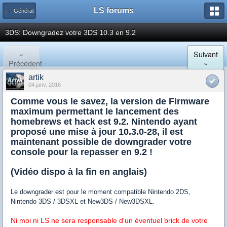
LS forums
← Général
3DS: Downgradez votre 3DS 10.3 en 9.2
«
Suivant
Précédent
»
artik
04 janv. 2016
Comme vous le savez, la version de Firmware
maximum permettant le lancement des
homebrews et hack est 9.2. Nintendo ayant
proposé une mise à jour 10.3.0-28, il est
maintenant possible de downgrader votre
console pour la repasser en 9.2 !
(Vidéo dispo à la fin en anglais)
Le downgrader est pour le moment compatible Nintendo 2DS,
Nintendo 3DS / 3DSXL et New3DS / New3DSXL.
Ni moi ni LS ne sera responsable d'un éventuel brick de votre