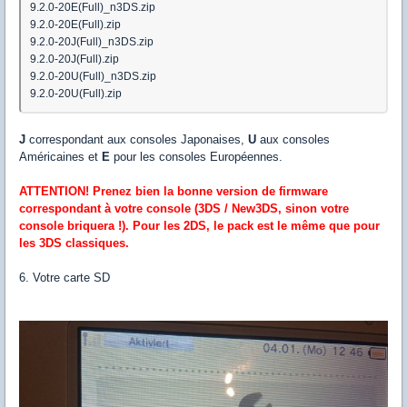
9.2.0-20E(Full)_n3DS.zip
9.2.0-20E(Full).zip
9.2.0-20J(Full)_n3DS.zip
9.2.0-20J(Full).zip
9.2.0-20U(Full)_n3DS.zip
9.2.0-20U(Full).zip
J
correspondant aux consoles Japonaises,
U
aux consoles
Américaines et
E
pour les consoles Européennes.
ATTENTION! Prenez bien la bonne version de firmware
correspondant à votre console (3DS / New3DS, sinon votre
console briquera !). Pour les 2DS, le pack est le même que pour
les 3DS classiques.
6. Votre carte SD