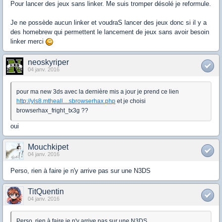
Pour lancer des jeux sans linker. Me suis tromper désolé je reformule.
Je ne possède aucun linker et voudraS lancer des jeux donc si il y a
des homebrew qui permettent le lancement de jeux sans avoir besoin
linker merci
neoskyriper
04 janv. 2016
pour ma new 3ds avec la dernière mis a jour je prend ce lien
http://yls8.mtheall....sbrowserhax.php
et je choisi
browserhax_fright_tx3g ??
oui
Mouchkipet
04 janv. 2016
Perso, rien à faire je n'y arrive pas sur une N3DS
TitQuentin
04 janv. 2016
Perso, rien à faire je n'y arrive pas sur une N3DS