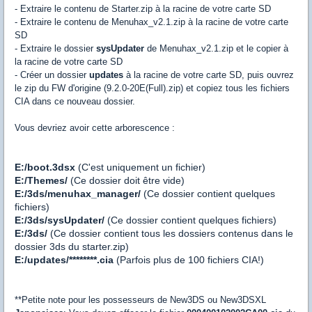
- Extraire le contenu de Starter.zip à la racine de votre carte SD
- Extraire le contenu de Menuhax_v2.1.zip à la racine de votre carte
SD
- Extraire le dossier
sysUpdater
de Menuhax_v2.1.zip et le copier à
la racine de votre carte SD
- Créer un dossier
updates
à la racine de votre carte SD, puis ouvrez
le zip du FW d'origine (9.2.0-20E(Full).zip) et copiez tous les fichiers
CIA dans ce nouveau dossier.
Vous devriez avoir cette arborescence :
E:/boot.3dsx
(C'est uniquement un fichier)
E:/Themes/
(Ce dossier doit être vide)
E:/3ds/menuhax_manager/
(Ce dossier contient quelques
fichiers)
E:/3ds/sysUpdater/
(Ce dossier contient quelques fichiers)
E:/3ds/
(Ce dossier contient tous les dossiers contenus dans le
dossier 3ds du starter.zip)
E:/updates/********.cia
(Parfois plus de 100 fichiers CIA!)
**Petite note pour les possesseurs de New3DS ou New3DSXL