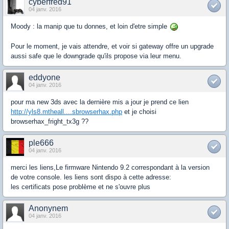
cyberfred91
04 janv. 2016
Moody : la manip que tu donnes, et loin d'etre simple
Pour le moment, je vais attendre, et voir si gateway offre un upgrade
aussi safe que le downgrade qu'ils propose via leur menu.
eddyone
04 janv. 2016
pour ma new 3ds avec la dernière mis a jour je prend ce lien
http://yls8.mtheall....sbrowserhax.php
et je choisi
browserhax_fright_tx3g ??
ple666
04 janv. 2016
merci les liens,Le firmware Nintendo 9.2 correspondant à la version
de votre console. les liens sont dispo à cette adresse:
les certificats pose problème et ne s'ouvre plus
Anonynem
04 janv. 2016