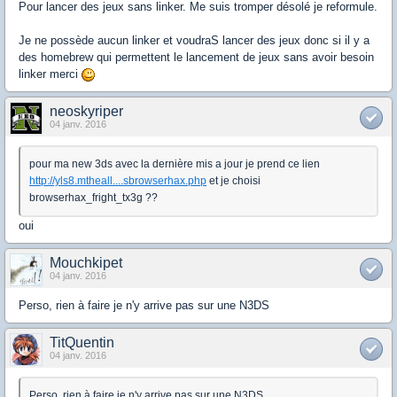
Pour lancer des jeux sans linker. Me suis tromper désolé je reformule.
Je ne possède aucun linker et voudraS lancer des jeux donc si il y a
des homebrew qui permettent le lancement de jeux sans avoir besoin
linker merci
neoskyriper
04 janv. 2016
pour ma new 3ds avec la dernière mis a jour je prend ce lien
http://yls8.mtheall....sbrowserhax.php
et je choisi
browserhax_fright_tx3g ??
oui
Mouchkipet
04 janv. 2016
Perso, rien à faire je n'y arrive pas sur une N3DS
TitQuentin
04 janv. 2016
Perso, rien à faire je n'y arrive pas sur une N3DS