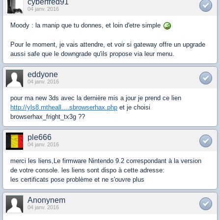
cyberfred91
04 janv. 2016
Moody : la manip que tu donnes, et loin d'etre simple
Pour le moment, je vais attendre, et voir si gateway offre un upgrade
aussi safe que le downgrade qu'ils propose via leur menu.
eddyone
04 janv. 2016
pour ma new 3ds avec la dernière mis a jour je prend ce lien
http://yls8.mtheall....sbrowserhax.php
et je choisi
browserhax_fright_tx3g ??
ple666
04 janv. 2016
merci les liens,Le firmware Nintendo 9.2 correspondant à la version
de votre console. les liens sont dispo à cette adresse:
les certificats pose problème et ne s'ouvre plus
Anonynem
04 janv. 2016