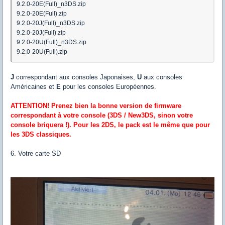
9.2.0-20E(Full)_n3DS.zip
9.2.0-20E(Full).zip
9.2.0-20J(Full)_n3DS.zip
9.2.0-20J(Full).zip
9.2.0-20U(Full)_n3DS.zip
9.2.0-20U(Full).zip
J
correspondant aux consoles Japonaises,
U
aux consoles
Américaines et
E
pour les consoles Européennes.
ATTENTION! Prenez bien la bonne version de firmware
correspondant à votre console (3DS / New3DS, sinon votre
console briquera !). Pour les 2DS, le pack est le même que pour
les 3DS classiques.
6. Votre carte SD