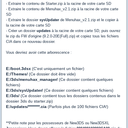
- Extraire le contenu de Starter.zip à la racine de votre carte SD
- Extraire le contenu de Menuhax_v2.1.zip à la racine de votre carte
SD
- Extraire le dossier
sysUpdater
de Menuhax_v2.1.zip et le copier à
la racine de votre carte SD
- Créer un dossier
updates
à la racine de votre carte SD, puis ouvrez
le zip du FW d'origine (9.2.0-20E(Full).zip) et copiez tous les fichiers
CIA dans ce nouveau dossier.
Vous devriez avoir cette arborescence :
E:/boot.3dsx
(C'est uniquement un fichier)
E:/Themes/
(Ce dossier doit être vide)
E:/3ds/menuhax_manager/
(Ce dossier contient quelques
fichiers)
E:/3ds/sysUpdater/
(Ce dossier contient quelques fichiers)
E:/3ds/
(Ce dossier contient tous les dossiers contenus dans le
dossier 3ds du starter.zip)
E:/updates/********.cia
(Parfois plus de 100 fichiers CIA!)
**Petite note pour les possesseurs de New3DS ou New3DSXL