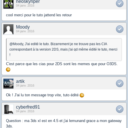
neoskyriper
04 janv. 2016
cool merci pour le tuto jattend les retour
Moody
04 janv. 2016
@Moody, J'ai edité le tuto. Bizarrement je ne trouve pas les CIA
correspondant à la version 2DS, mais j'ai qd même édité le tuto, merci
!
C'est parce que les cias pour 2DS sont les memes que pour O3DS.
artik
04 janv. 2016
Ok ! J'ai lu ton message trop vite, tuto édité
cyberfred91
04 janv. 2016
Question : ma 3ds xl est en 4.5 et j'ai lemunand grace a mon gateway
3ds.