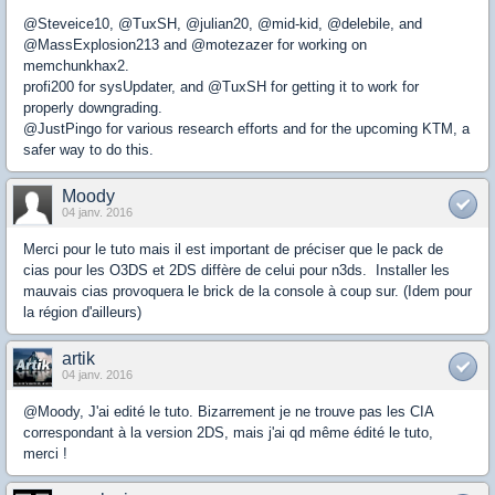
@Steveice10, @TuxSH, @julian20, @mid-kid, @delebile, and
@MassExplosion213 and @motezazer for working on
memchunkhax2.
profi200 for sysUpdater, and @TuxSH for getting it to work for
properly downgrading.
@JustPingo for various research efforts and for the upcoming KTM, a
safer way to do this.
Moody
04 janv. 2016
Merci pour le tuto mais il est important de préciser que le pack de
cias pour les O3DS et 2DS diffère de celui pour n3ds. Installer les
mauvais cias provoquera le brick de la console à coup sur. (Idem pour
la région d'ailleurs)
artik
04 janv. 2016
@Moody, J'ai edité le tuto. Bizarrement je ne trouve pas les CIA
correspondant à la version 2DS, mais j'ai qd même édité le tuto,
merci !