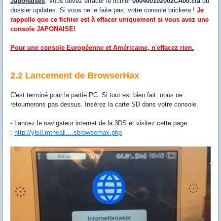
Japonaises
: Vous devez effacer le fichier
000400102002CA00.cia
du
dossier updates. Si vous ne le faite pas, votre console brickera !
Je
rappelle que ce fichier est à effacer uniquement si vous avez une
console JAPONAISE!
Pour une console Européenne et Américaine, n'effacez rien.
2.2 Lancement de BrowserHax
C'est terminé pour la partie PC. Si tout est bien fait, nous ne
retournerons pas dessus. Insérez la carte SD dans votre console.
- Lancez le navigateur internet de la 3DS et visitez cette page
:
http://yls8.mtheall....sbrowserhax.php