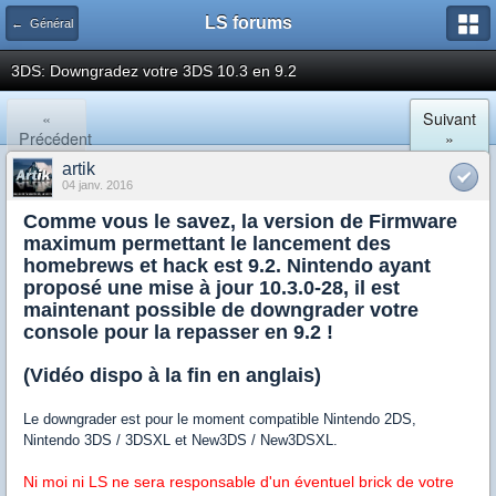
LS forums
← Général
3DS: Downgradez votre 3DS 10.3 en 9.2
«
Suivant
Précédent
»
artik
04 janv. 2016
Comme vous le savez, la version de Firmware
maximum permettant le lancement des
homebrews et hack est 9.2. Nintendo ayant
proposé une mise à jour 10.3.0-28, il est
maintenant possible de downgrader votre
console pour la repasser en 9.2 !
(Vidéo dispo à la fin en anglais)
Le downgrader est pour le moment compatible Nintendo 2DS,
Nintendo 3DS / 3DSXL et New3DS / New3DSXL.
Ni moi ni LS ne sera responsable d'un éventuel brick de votre