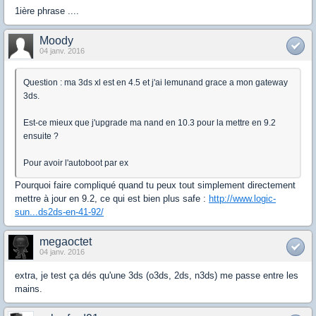
1ière phrase ....
Moody
04 janv. 2016
Question : ma 3ds xl est en 4.5 et j'ai lemunand grace a mon gateway
3ds.
Est-ce mieux que j'upgrade ma nand en 10.3 pour la mettre en 9.2
ensuite ?
Pour avoir l'autoboot par ex
Pourquoi faire compliqué quand tu peux tout simplement directement
mettre à jour en 9.2, ce qui est bien plus safe :
http://www.logic-
sun...ds2ds-en-41-92/
megaoctet
04 janv. 2016
extra, je test ça dés qu'une 3ds (o3ds, 2ds, n3ds) me passe entre les
mains.