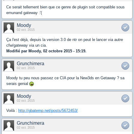
Ce serait tellement bien que ce genre de plugin soit compatible sous
emunand gateway :'(
Moody
02 oct. 2015
Ça l'est déjà, depuis la version 3.0 de ntr on peut le lancer via autre
cfw/gateway via un cia.
Modifié par Moody, 02 octobre 2015 - 15:19.
Grunchimera
02 oct. 2015
Moody tu peu nous passez ce CIA pour la New3ds en Getaway ? sa
serais genial
Moody
02 oct. 2015
Voilà :
http://gbatemp.net/posts/5672453/
Grunchimera
02 oct. 2015