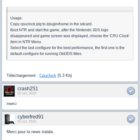
Usage:
Copy cpuclock.plg to /plugin/home in the sdcard.
Boot NTR and start the game, after the Nintendo 3DS logo
disappeared and game screen was displayed, choose the 'CPU Clock'
item in NTR Menu.
Select the last configure for the best performance, the first one is the
default configure for running Old3DS titles.
Téléchargement :
Cpuclock
(5.3 Kb)
crash251
02 oct. 2015
merci
cyberfred91
02 oct. 2015
Merci pour la news tralala.