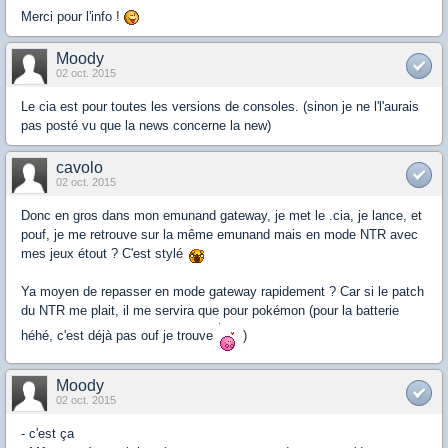
Merci pour l'info !
Moody
02 oct. 2015
Le cia est pour toutes les versions de consoles. (sinon je ne l'l'aurais
pas posté vu que la news concerne la new)
cavolo
02 oct. 2015
Donc en gros dans mon emunand gateway, je met le .cia, je lance, et
pouf, je me retrouve sur la même emunand mais en mode NTR avec
mes jeux étout ? C'est stylé
Ya moyen de repasser en mode gateway rapidement ? Car si le patch
du NTR me plait, il me servira que pour pokémon (pour la batterie
héhé, c'est déjà pas ouf je trouve
)
Moody
02 oct. 2015
- c'est ça