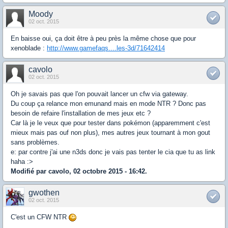
Moody
02 oct. 2015
En baisse oui, ça doit être à peu près la même chose que pour
xenoblade :
http://www.gamefaqs....les-3d/71642414
cavolo
02 oct. 2015
Oh je savais pas que l'on pouvait lancer un cfw via gateway.
Du coup ça relance mon emunand mais en mode NTR ? Donc pas
besoin de refaire l'installation de mes jeux etc ?
Car là je le veux que pour tester dans pokémon (apparemment c'est
mieux mais pas ouf non plus), mes autres jeux tournant à mon gout
sans problèmes.
e: par contre j'ai une n3ds donc je vais pas tenter le cia que tu as link
haha :>
Modifié par cavolo, 02 octobre 2015 - 16:42.
gwothen
02 oct. 2015
C'est un CFW NTR