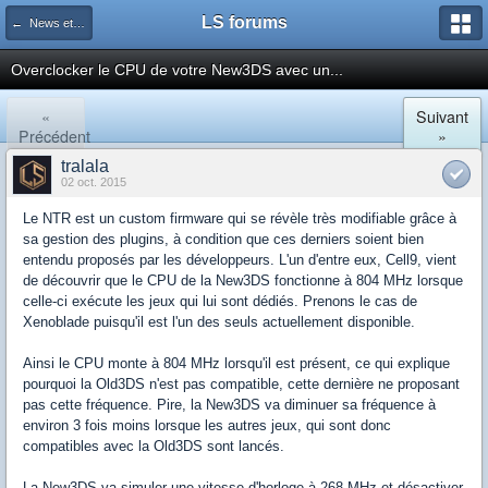
LS forums
← News et actualités postées sur LS
Overclocker le CPU de votre New3DS avec un...
«
Suivant
Précédent
»
tralala
02 oct. 2015
Le NTR est un custom firmware qui se révèle très modifiable grâce à
sa gestion des plugins, à condition que ces derniers soient bien
entendu proposés par les développeurs. L'un d'entre eux, Cell9, vient
de découvrir que le CPU de la New3DS fonctionne à 804 MHz lorsque
celle-ci exécute les jeux qui lui sont dédiés. Prenons le cas de
Xenoblade puisqu'il est l'un des seuls actuellement disponible.
Ainsi le CPU monte à 804 MHz lorsqu'il est présent, ce qui explique
pourquoi la Old3DS n'est pas compatible, cette dernière ne proposant
pas cette fréquence. Pire, la New3DS va diminuer sa fréquence à
environ 3 fois moins lorsque les autres jeux, qui sont donc
compatibles avec la Old3DS sont lancés.
La New3DS va simuler une vitesse d'horloge à 268 MHz et désactiver