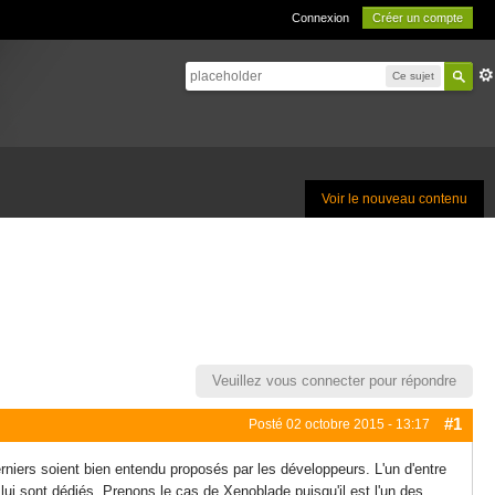
Connexion
Créer un compte
Ce sujet
Voir le nouveau contenu
Veuillez vous connecter pour répondre
#1
Posté
02 octobre 2015 - 13:17
rniers soient bien entendu proposés par les développeurs. L'un d'entre
ui sont dédiés. Prenons le cas de Xenoblade puisqu'il est l'un des