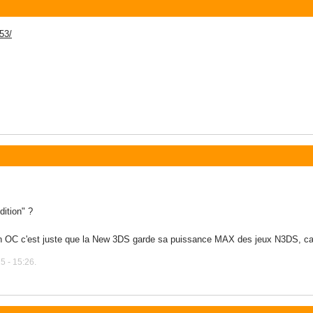
53/
dition" ?
OC c'est juste que la New 3DS garde sa puissance MAX des jeux N3DS, car a
5 - 15:26.