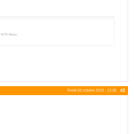
in NTR Menu.
#2
Posté
02 octobre 2015 - 13:36