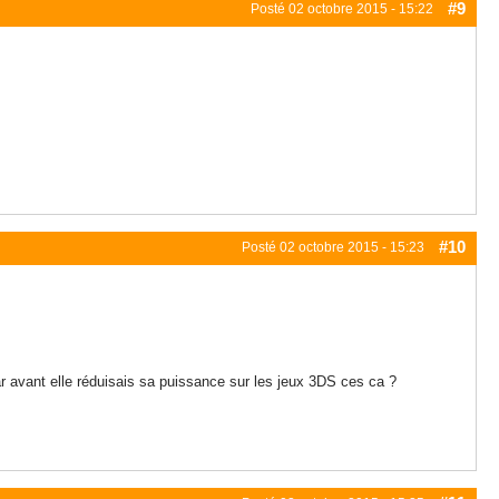
#9
Posté
02 octobre 2015 - 15:22
#10
Posté
02 octobre 2015 - 15:23
vant elle réduisais sa puissance sur les jeux 3DS ces ca ?