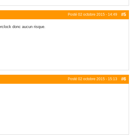
#5
Posté
02 octobre 2015 - 14:49
verclock donc aucun risque.
#6
Posté
02 octobre 2015 - 15:13