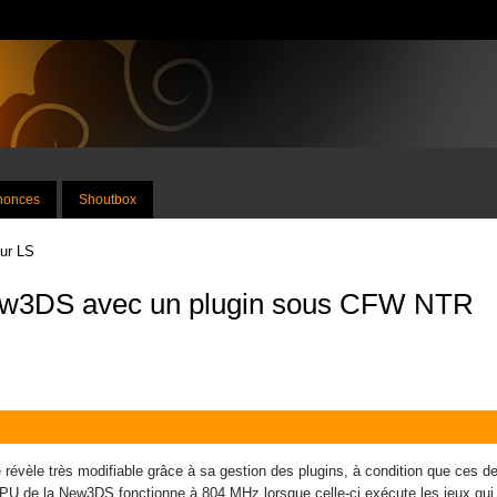
nnonces
Shoutbox
sur LS
New3DS avec un plugin sous CFW NTR
évèle très modifiable grâce à sa gestion des plugins, à condition que ces de
CPU de la New3DS fonctionne à 804 MHz lorsque celle-ci exécute les jeux qui l