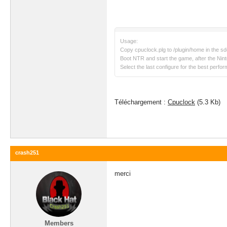
Usage:
Copy cpuclock.plg to /plugin/home in the sd
Boot NTR and start the game, after the Ni
Select the last configure for the best perfor
Téléchargement :
Cpuclock
(5.3 Kb)
crash251
merci
Members