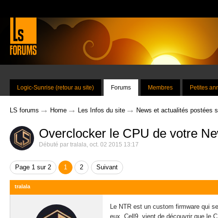
Logic-Sunrise (retour au site)
Forums
Membres
Petites a
→
→
→
LS forums
Home
Les Infos du site
News et actualités postées 
Overclocker le CPU de votre 
Débuté par
tralala
,
oct. 02 2015 13:17
Page 1 sur 2
1
2
Suivant
tralala
Le NTR est un custom firmware qui se r
eux, Cell9, vient de découvrir que le 