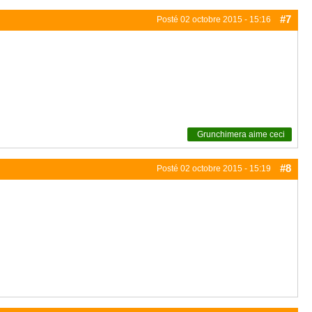
#7
Posté
02 octobre 2015 - 15:16
Grunchimera
aime ceci
#8
Posté
02 octobre 2015 - 15:19