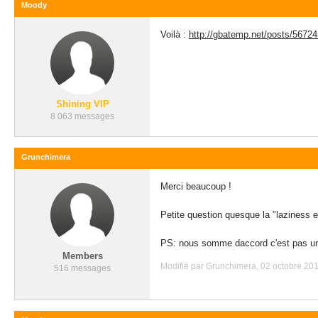
Moody
Voilà :
http://gbatemp.net/posts/56724
Shining VIP
8 063 messages
Grunchimera
Merci beaucoup !
Petite question quesque la "laziness e
PS: nous somme daccord c'est pas un 
Members
Modifié par Grunchimera, 02 octobre 201
516 messages