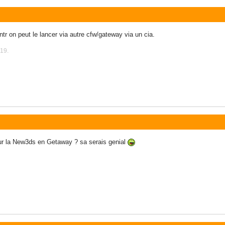
 ntr on peut le lancer via autre cfw/gateway via un cia.
:19.
r la New3ds en Getaway ? sa serais genial