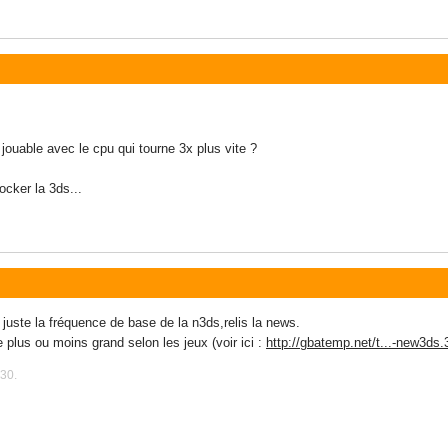
 jouable avec le cpu qui tourne 3x plus vite ?
cker la 3ds...
 juste la fréquence de base de la n3ds,relis la news.
 plus ou moins grand selon les jeux (voir ici :
http://gbatemp.net/t...-new3ds
:30.