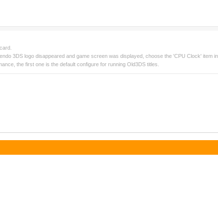
card.
ntendo 3DS logo disappeared and game screen was displayed, choose the 'CPU Clock' item 
mance, the first one is the default configure for running Old3DS titles.