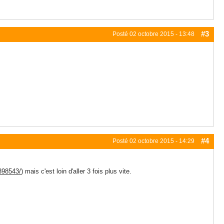
#3
Posté
02 octobre 2015 - 13:48
#4
Posté
02 octobre 2015 - 14:29
.398543/
) mais c'est loin d'aller 3 fois plus vite.