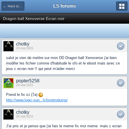
LS forums
← Hack (exploits, homebrews...)
Dragon ball Xenoverse Ecran noir
chotky
24 mai 2015
salut je vien de mettre sur mon DD Dragon ball Xenoverse j'ai bien
modifer les fichier comme d'habitude le sfo et le eboot mais avec ce
jeux c ecran noir !! qui peut m'aider merci
popter5258
24 mai 2015
Prend le fix ici (7a)
http://www.logic-sun...lcfixretrodump/
chotky
25 mai 2015
J'ai pris et je pense que j'ai fais le meme fix moi meme mais c ecran