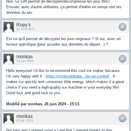
Non. Le soft permet de décrypter/décompresse les jeux WiiU.
Ensuite, avec d'autre utilitaires, ça permet d’éditer en temps réel les
données du jeu.
Ropy's
13 avril 2015
Est-ce qu'il permet de décrypter les jeux originaux ? Si oui, avec un
lecteur spécifique (pour accéder aux données du départ...) ?
monkas
26 juin 2024
Hello everyone! I'd like to recommend this cool ice maker, because
I'm very happy with it -
https://mcdonaldpape...bin-air-cooled/
. It
makes ice quickly and consumes little energy, which makes it a great
choice if you need a high-quality ice machine in your everyday life!
Good luck and good luck to you.
Modifié par monkas, 26 juin 2024 - 15:13.
monkas
02 juil. 2024
Not long ago I started using a card that I opened thanks to this