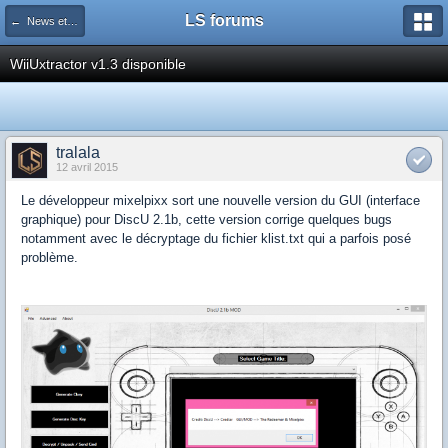
LS forums
← News et actualités postées sur LS
WiiUxtractor v1.3 disponible
tralala
12 avril 2015
Le développeur mixelpixx sort une nouvelle version du GUI (interface
graphique) pour DiscU 2.1b, cette version corrige quelques bugs
notamment avec le décryptage du fichier klist.txt qui a parfois posé
problème.